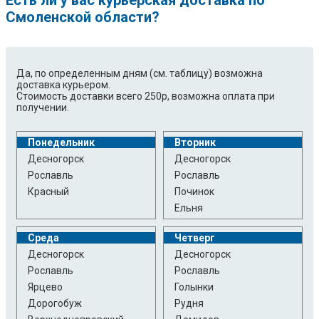
Смоленской области?
Да, по определенным дням (см. таблицу) возможна
доставка курьером.
Стоимость доставки всего 250р, возможна оплата при
получении.
Понедельник
Вторник
Десногорск
Десногорск
Рославль
Рославль
Красный
Починок
Ельня
Среда
Четверг
Десногорск
Десногорск
Рославль
Рославль
Ярцево
Голынки
Дорогобуж
Рудня