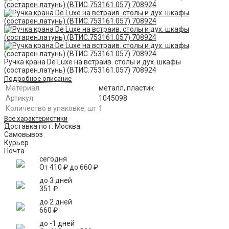
Ручка крана De Luxe на встраив. столы и дух. шкафы
(состарен.латунь) (ВТИС.753161.057) 708924
Подробное описание
Материал
металл, пластик
Артикул
1045098
Количество в упаковке, шт
1
Все характеристики
Доставка по г. Москва
Самовывоз
Курьер
Почта
сегодня
От
410
₽
до
660
₽
до 3 дней
351
₽
до 2 дней
660
₽
до -1 дней