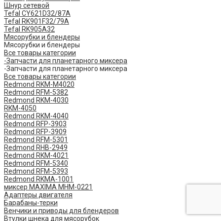
Шнур сетевой
Tefal CY621D32/87A
Tefal RK901F32/79A
Tefal RK905A32
Мясорубки и блендеры
Мясорубки и блендеры
Все товары категории
-Запчасти для планетарного миксера
-Запчасти для планетарного миксера
Все товары категории
Redmond RKM-M4020
Redmond RFM-5382
Redmond RKM-4030
RKM-4050
Redmond RKM-4040
Redmond RFP-3903
Redmond RFP-3909
Redmond RFM-5301
Redmond RHB-2949
Redmond RKM-4021
Redmond RFM-5340
Redmond RFM-5393
Redmond RKMA-1001
миксер MAXIMA MHM-0221
Адаптеры двигателя
Барабаны-терки
Венчики и приводы для блендеров
Втулки шнека для мясорубок