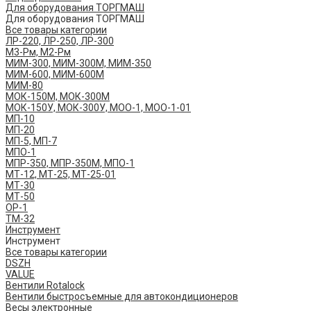
Для оборудования ТОРГМАШ
Для оборудования ТОРГМАШ
Все товары категории
ЛР-220, ЛР-250, ЛР-300
М3-Рм, М2-Рм
МИМ-300, МИМ-300М, МИМ-350
МИМ-600, МИМ-600М
МИМ-80
МОК-150М, МОК-300М
МОК-150У, МОК-300У, МОО-1, МОО-1-01
МП-10
МП-20
МП-5, МП-7
МПО-1
МПР-350, МПР-350М, МПО-1
МТ-12, МТ-25, МТ-25-01
МТ-30
МТ-50
ОР-1
ТМ-32
Инструмент
Инструмент
Все товары категории
DSZH
VALUE
Вентили Rotalock
Вентили быстросъемные для автокондиционеров
Весы электронные