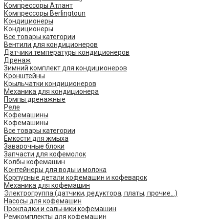
Компрессоры Атлант
Компрессоры Berlingtoun
Кондиционеры
Кондиционеры
Все товары категории
Вентили для кондиционеров
Датчики температуры кондиционеров
Дренаж
Зимний комплект для кондиционеров
Кронштейны
Крыльчатки кондиционеров
Механика для кондиционера
Помпы дренажные
Реле
Кофемашины
Кофемашины
Все товары категории
Емкости для жмыха
Заварочные блоки
Запчасти для кофемолок
Колбы кофемашин
Контейнеры для воды и молока
Корпусные детали кофемашин и кофеварок
Механика для кофемашин
Электрогруппа (датчики, редуктора, платы, прочие...)
Насосы для кофемашин
Прокладки и сальники кофемашин
Ремкомплекты для кофемашин