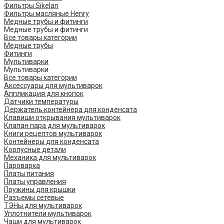
Фильтры Sikelan
Фильтры масляные Henry
Медные трубы и фитинги
Медные трубы и фитинги
Все товары категории
Медные трубы
Фитинги
Мультиварки
Мультиварки
Все товары категории
Аксессуары для мультиварок
Аппликация для кнопок
Датчики температуры
Держатель контейнера для конденсата
Клавиши открывания мультиварок
Клапан пара для мультиварок
Книги рецептов мультиварок
Контейнеры для конденсата
Корпусные детали
Механика для мультиварок
Пароварка
Платы питания
Платы управления
Пружины для крышки
Разъемы сетевые
ТЭНы для мультиварок
Уплотнители мультиварок
Чаши для мультиварок