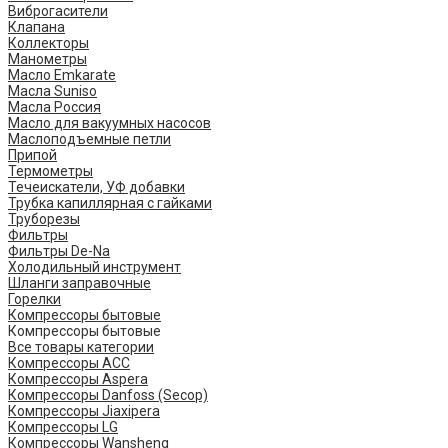
Виброгасители
Клапана
Коллекторы
Манометры
Масло Emkarate
Масла Suniso
Масла Россия
Масло для вакуумных насосов
Маслоподъемные петли
Припой
Термометры
Течеискатели, УФ добавки
Трубка капиллярная с гайками
Труборезы
Фильтры
Фильтры De-Na
Холодильный инструмент
Шланги заправочные
Горелки
Компрессоры бытовые
Компрессоры бытовые
Все товары категории
Компрессоры ACC
Компрессоры Aspera
Компрессоры Danfoss (Secop)
Компрессоры Jiaxipera
Компрессоры LG
Компрессоры Wansheng