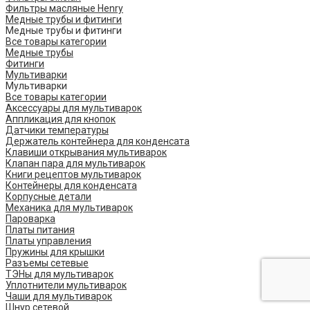
Фильтры масляные Henry
Медные трубы и фитинги
Медные трубы и фитинги
Все товары категории
Медные трубы
Фитинги
Мультиварки
Мультиварки
Все товары категории
Аксессуары для мультиварок
Аппликация для кнопок
Датчики температуры
Держатель контейнера для конденсата
Клавиши открывания мультиварок
Клапан пара для мультиварок
Книги рецептов мультиварок
Контейнеры для конденсата
Корпусные детали
Механика для мультиварок
Пароварка
Платы питания
Платы управления
Пружины для крышки
Разъемы сетевые
ТЭНы для мультиварок
Уплотнители мультиварок
Чаши для мультиварок
Шнур сетевой