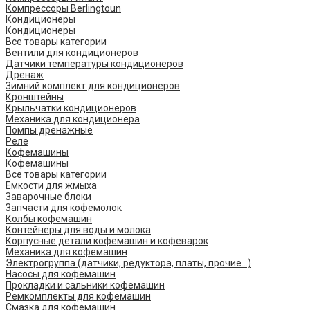
Компрессоры Berlingtoun
Кондиционеры
Кондиционеры
Все товары категории
Вентили для кондиционеров
Датчики температуры кондиционеров
Дренаж
Зимний комплект для кондиционеров
Кронштейны
Крыльчатки кондиционеров
Механика для кондиционера
Помпы дренажные
Реле
Кофемашины
Кофемашины
Все товары категории
Емкости для жмыха
Заварочные блоки
Запчасти для кофемолок
Колбы кофемашин
Контейнеры для воды и молока
Корпусные детали кофемашин и кофеварок
Механика для кофемашин
Электрогруппа (датчики, редуктора, платы, прочие...)
Насосы для кофемашин
Прокладки и сальники кофемашин
Ремкомплекты для кофемашин
Смазка для кофемашин