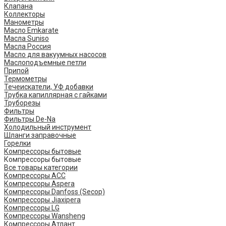
Клапана
Коллекторы
Манометры
Масло Emkarate
Масла Suniso
Масла Россия
Масло для вакуумных насосов
Маслоподъемные петли
Припой
Термометры
Течеискатели, УФ добавки
Трубка капиллярная с гайками
Труборезы
Фильтры
Фильтры De-Na
Холодильный инструмент
Шланги заправочные
Горелки
Компрессоры бытовые
Компрессоры бытовые
Все товары категории
Компрессоры ACC
Компрессоры Aspera
Компрессоры Danfoss (Secop)
Компрессоры Jiaxipera
Компрессоры LG
Компрессоры Wansheng
Компрессоры Атлант