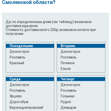
Смоленской области?
Да, по определенным дням (см. таблицу) возможна
доставка курьером.
Стоимость доставки всего 250р, возможна оплата при
получении.
Понедельник
Вторник
Десногорск
Десногорск
Рославль
Рославль
Красный
Починок
Ельня
Среда
Четверг
Десногорск
Десногорск
Рославль
Рославль
Ярцево
Голынки
Дорогобуж
Рудня
Верхнеднепровский
Демидов