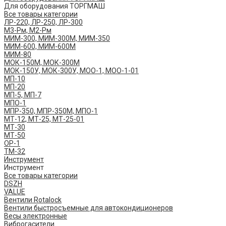
Для оборудования ТОРГМАШ
Все товары категории
ЛР-220, ЛР-250, ЛР-300
М3-Рм, М2-Рм
МИМ-300, МИМ-300М, МИМ-350
МИМ-600, МИМ-600М
МИМ-80
МОК-150М, МОК-300М
МОК-150У, МОК-300У, МОО-1, МОО-1-01
МП-10
МП-20
МП-5, МП-7
МПО-1
МПР-350, МПР-350М, МПО-1
МТ-12, МТ-25, МТ-25-01
МТ-30
МТ-50
ОР-1
ТМ-32
Инструмент
Инструмент
Все товары категории
DSZH
VALUE
Вентили Rotalock
Вентили быстросъемные для автокондиционеров
Весы электронные
Виброгасители