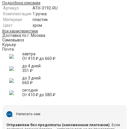
Подробное описание
Артикул
ATH-3192-RU
Комплектация
1 ручка
Материал
пластик
Цвет
хром
Все характеристики
Доставка по г. Москва
Самовывоз
Курьер
Почта
завтра
От
410
₽
до
660
₽
до 4 дней
351
₽
до 3 дней
660
₽
сегодня
От
410
₽
до
580
₽
Написать нам
Отправляем без предоплаты (наложенным платежом).
Если