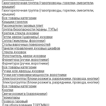
Газогорелочная группа (газопроводы, горелки, смесители,
крышки)
Газогорелочная группа (газопроводы, горелки, смесители,
крышки)
Все товары категории
Крышки горелок
Рассекатели газовых плит
Группа безопасности (краны, ТУПы)
Крепеж стекла духовки
Петли двери (шарниры) духовки
Сопла (жиклеры, форсунки)
Столы варочных поверхностей
Панели управления духовых шкафов
Стекла духовок
Уплотнитель двери духовки
Фурнитура (ручки, воротники)
Фурнитура (ручки, воротники)
Все товары категории
Ручки для дверцы духовки
Ручки регулировки мощности, воротники
Электрогруппа (блоки розжига, разрядники, провода, кнопки)
Электрогруппа (блоки розжига, разрядники, провода, кнопки)
Все товары категории
Кнопки
Свечи розжига (разрядники)
Термопары
Подвод газовый
Для оборудования ТОРГМАШ