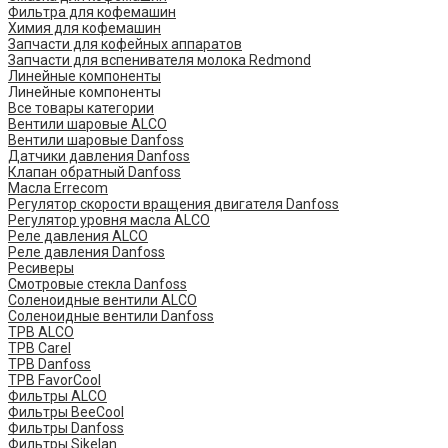
Фильтра для кофемашин
Химия для кофемашин
Запчасти для кофейных аппаратов
Запчасти для вспенивателя молока Redmond
Линейные компоненты
Линейные компоненты
Все товары категории
Вентили шаровые ALCO
Вентили шаровые Danfoss
Датчики давления Danfoss
Клапан обратный Danfoss
Масла Errecom
Регулятор скорости вращения двигателя Danfoss
Регулятор уровня масла ALCO
Реле давления ALCO
Реле давления Danfoss
Ресиверы
Смотровые стекла Danfoss
Соленоидные вентили ALCO
Соленоидные вентили Danfoss
ТРВ ALCO
ТРВ Carel
ТРВ Danfoss
ТРВ FavorCool
Фильтры ALCO
Фильтры BeeCool
Фильтры Danfoss
Фильтры Sikelan