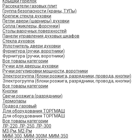
Крышки горелок
Рассекатели газовых плит
Группа безопасности (краны, ТУПы)
Крепеж стекла духовки
Петли двери (шарниры) духовки
Сопла (жиклеры, форсунки)
Столы варочных поверхностей
Панели управления духовых шкафов
Стекла духовок
Уплотнитель двери духовки
Фурнитура (ручки, воротники)
Фурнитура (ручки, воротники)
Все товары категории
Ручки для дверцы духовки
Ручки регулировки мощности, воротники
Электрогруппа (блоки розжига, разрядники, провода, кнопки)
Электрогруппа (блоки розжига, разрядники, провода, кнопки)
Все товары категории
Кнопки
Свечи розжига (разрядники)
Термопары
Подвод газовый
Для оборудования ТОРГМАШ
Для оборудования ТОРГМАШ
Все товары категории
ЛР-220, ЛР-250, ЛР-300
М3-Рм, М2-Рм
МИМ-300, МИМ-300М, МИМ-350