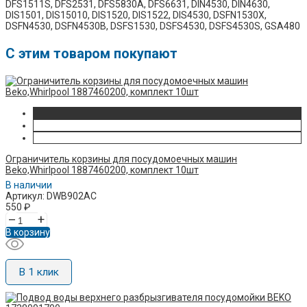
DFS1511S, DFS2531, DFS5830A, DFS6631, DIN4530, DIN4630,
DIS1501, DIS15010, DIS1520, DIS1522, DIS4530, DSFN1530X,
DSFN4530, DSFN4530B, DSFS1530, DSFS4530, DSFS4530S, GSA480
C этим товаром покупают
Ограничитель корзины для посудомоечных машин
Beko,Whirlpool 1887460200, комплект 10шт
В наличии
Артикул: DWB902AC
550
₽
–
+
В корзину
В 1 клик