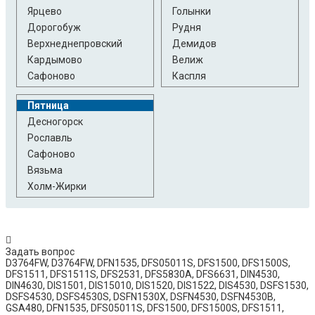
Ярцево
Голынки
Дорогобуж
Рудня
Верхнеднепровский
Демидов
Кардымово
Велиж
Сафоново
Каспля
Пятница
Десногорск
Рославль
Сафоново
Вязьма
Холм-Жирки
Задать вопрос
D3764FW, D3764FW, DFN1535, DFS05011S, DFS1500, DFS1500S,
DFS1511, DFS1511S, DFS2531, DFS5830A, DFS6631, DIN4530,
DIN4630, DIS1501, DIS15010, DIS1520, DIS1522, DIS4530, DSFS1530,
DSFS4530, DSFS4530S, DSFN1530X, DSFN4530, DSFN4530B,
GSA480, DFN1535, DFS05011S, DFS1500, DFS1500S, DFS1511,