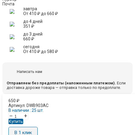
Почта
завтра
От
410
₽
до
660
₽
до 4 дней
351
₽
до 3 дней
660
₽
сегодня
От
410
₽
до
580
₽
Написать нам
Отправляем без предоплаты (наложенным платежом).
Если
доставка дороже товара — отправка только по предоплате.
650
₽
Артикул:
DWB903AC
В наличии : 25 шт.
–
+
Купить
В 1 клик