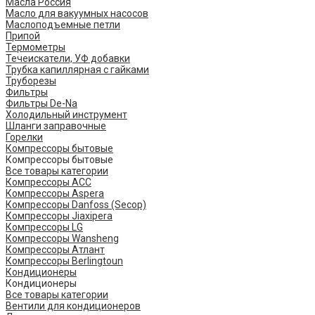
Масла Россия
Масло для вакуумных насосов
Маслоподъемные петли
Припой
Термометры
Течеискатели, УФ добавки
Трубка капиллярная с гайками
Труборезы
Фильтры
Фильтры De-Na
Холодильный инструмент
Шланги заправочные
Горелки
Компрессоры бытовые
Компрессоры бытовые
Все товары категории
Компрессоры ACC
Компрессоры Aspera
Компрессоры Danfoss (Secop)
Компрессоры Jiaxipera
Компрессоры LG
Компрессоры Wansheng
Компрессоры Атлант
Компрессоры Berlingtoun
Кондиционеры
Кондиционеры
Все товары категории
Вентили для кондиционеров