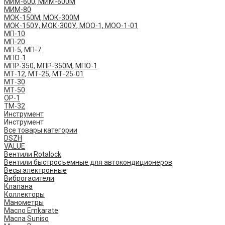
МИМ-600, МИМ-600М
МИМ-80
МОК-150М, МОК-300М
МОК-150У, МОК-300У, МОО-1, МОО-1-01
МП-10
МП-20
МП-5, МП-7
МПО-1
МПР-350, МПР-350М, МПО-1
МТ-12, МТ-25, МТ-25-01
МТ-30
МТ-50
ОР-1
ТМ-32
Инструмент
Инструмент
Все товары категории
DSZH
VALUE
Вентили Rotalock
Вентили быстросъемные для автокондиционеров
Весы электронные
Виброгасители
Клапана
Коллекторы
Манометры
Масло Emkarate
Масла Suniso