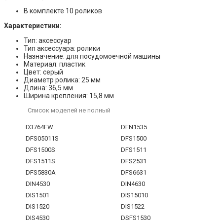
В комплекте 10 роликов
Характеристики:
Тип: аксессуар
Тип аксессуара: ролики
Назначение: для посудомоечной машины
Материал: пластик
Цвет: серый
Диаметр ролика: 25 мм
Длина: 36,5 мм
Ширина крепления: 15,8 мм
Список моделей не полный
D3764FW
DFN1535
DFS05011S
DFS1500
DFS1500S
DFS1511
DFS1511S
DFS2531
DFS5830A
DFS6631
DIN4530
DIN4630
DIS1501
DIS15010
DIS1520
DIS1522
DIS4530
DSFS1530