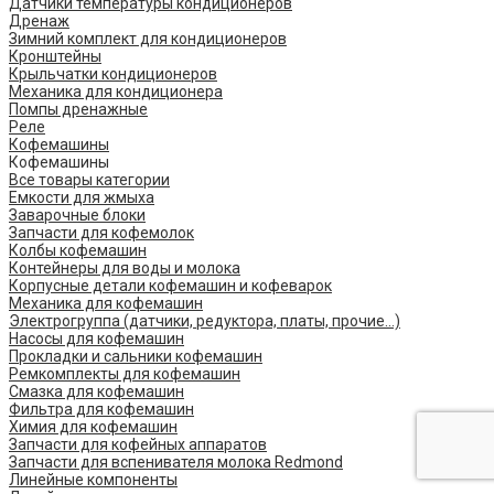
Датчики температуры кондиционеров
Дренаж
Зимний комплект для кондиционеров
Кронштейны
Крыльчатки кондиционеров
Механика для кондиционера
Помпы дренажные
Реле
Кофемашины
Кофемашины
Все товары категории
Емкости для жмыха
Заварочные блоки
Запчасти для кофемолок
Колбы кофемашин
Контейнеры для воды и молока
Корпусные детали кофемашин и кофеварок
Механика для кофемашин
Электрогруппа (датчики, редуктора, платы, прочие...)
Насосы для кофемашин
Прокладки и сальники кофемашин
Ремкомплекты для кофемашин
Смазка для кофемашин
Фильтра для кофемашин
Химия для кофемашин
Запчасти для кофейных аппаратов
Запчасти для вспенивателя молока Redmond
Линейные компоненты