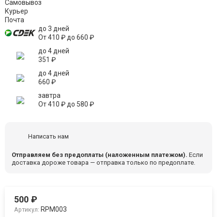
Самовывоз
Курьер
Почта
до 3 дней
От
410
₽
до
660
₽
до 4 дней
351
₽
до 4 дней
660
₽
завтра
От
410
₽
до
580
₽
Написать нам
Отправляем без предоплаты (наложенным платежом).
Если
доставка дороже товара — отправка только по предоплате.
500
₽
RPM003
Артикул: