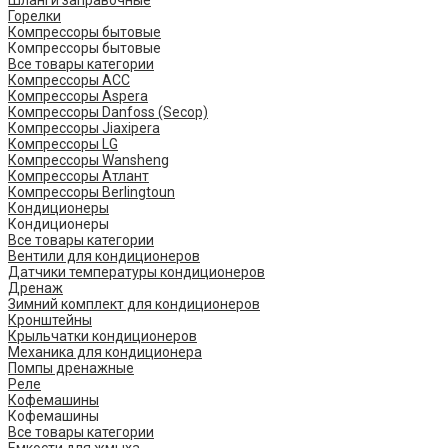
Горелки
Компрессоры бытовые
Компрессоры бытовые
Все товары категории
Компрессоры ACC
Компрессоры Aspera
Компрессоры Danfoss (Secop)
Компрессоры Jiaxipera
Компрессоры LG
Компрессоры Wansheng
Компрессоры Атлант
Компрессоры Berlingtoun
Кондиционеры
Кондиционеры
Все товары категории
Вентили для кондиционеров
Датчики температуры кондиционеров
Дренаж
Зимний комплект для кондиционеров
Кронштейны
Крыльчатки кондиционеров
Механика для кондиционера
Помпы дренажные
Реле
Кофемашины
Кофемашины
Все товары категории
Емкости для жмыха