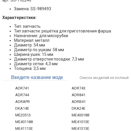
арт. SS-192246
Замена: SS-989493
Характеристики:
Тип: запчасть
Тип запчасти: решётка для приготовления фарша
Назначение: для мясорубки
Материал: металл
Диаметр: 54 мм
Диаметр по ушкам: 58 мм
Ширина ушек: 15 мм
Диаметр отверстия посадки: 7,3 мм
Диаметр сетки: 4,3 мм
Толщина: 3,5 мм
Список моделей не полный
ADR741
ADR743
ADR744
ADR841
ADRAPR
ADRB41
DKA14E
DKA24E
ME20513
ME400188
ME401188
ME41013E
ME41113E
ME41313E