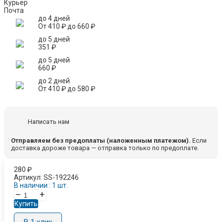
Курьер
Почта
до 4 дней
От
410
₽
до
660
₽
до 5 дней
351
₽
до 5 дней
660
₽
до 2 дней
От
410
₽
до
580
₽
Написать нам
Отправляем без предоплаты (наложенным платежом).
Если
доставка дороже товара — отправка только по предоплате.
280
₽
Артикул:
SS-192246
В наличии : 1 шт.
–
+
Купить
В 1 клик