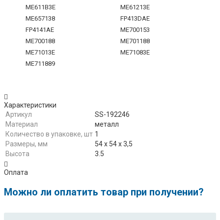
ME611B3E
ME61213E
ME657138
FP413DAE
FP4141AE
ME700153
ME700188
ME701188
ME71013E
ME71083E
ME711889
Характеристики
Артикул
SS-192246
Материал
металл
Количество в упаковке, шт
1
Размеры, мм
54 х 54 х 3,5
Высота
3.5
Оплата
Можно ли оплатить товар при получении?