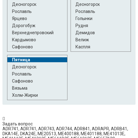
Десногорск
Десногорск
Рославль
Рославль
Ярцево
Голынки
Дорогобуж
Рудня
Верхнеднепровский
Демидов
Кардымово
Велиж
Сафоново
Каспля
Пятница
Десногорск
Рославль
Сафоново
Вязьма
Холм-Жирки
Задать вопрос
ADR741, ADR741, ADR743, ADR744, ADR841, ADRAPR, ADRB41,
DKA14E, DKA24E, ME20513, ME400188, ME401188, ME41013E,