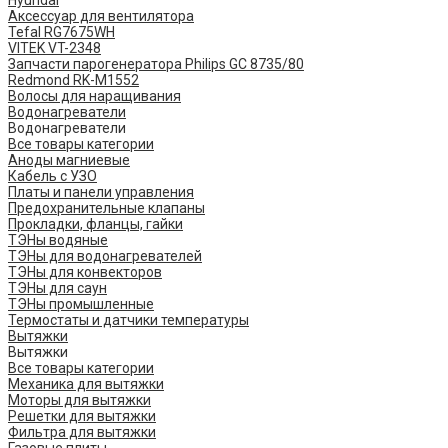
Аксессуар для вентилятора
Tefal RG7675WH
VITEK VT-2348
Запчасти парогенератора Philips GC 8735/80
Redmond RK-M1552
Волосы для наращивания
Водонагреватели
Водонагреватели
Все товары категории
Аноды магниевые
Кабель с УЗО
Платы и панели управления
Предохранительные клапаны
Прокладки, фланцы, гайки
ТЭНы водяные
ТЭНы для водонагревателей
ТЭНы для конвекторов
ТЭНы для саун
ТЭНы промышленные
Термостаты и датчики температуры
Вытяжки
Вытяжки
Все товары категории
Механика для вытяжки
Моторы для вытяжки
Решетки для вытяжки
Фильтра для вытяжки
Газовые плиты