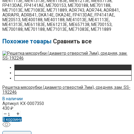
ME41113E, ME41313E, ME611B3E, ME61213E, ME657138,
FP413DAE, FP4141AE, ME700153, ME700188, ME701188,
ME71013E, ME71083E, ME711889, ADR743, ADR744, ADR841,
ADRAPR, ADRB41, DKA14E, DKA24E, FP413DAE, FP4141AE,
ME20513, ME400188, ME401188, ME41013E, ME41113E,
ME41313E, ME611B3E, ME61213E, ME657138, ME700153,
ME700188, ME701188, ME71013E, ME71083E, ME711889
Похожие товары
Сравнить все
Решетка мясорубки (диаметр отверстий 7мм), средняя, зам. SS-
192246
В наличии
Артикул: КХ-0007350
430
₽
–
+
В корзину