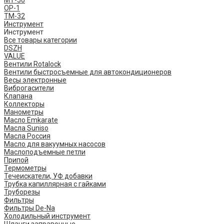
ОР-1
ТМ-32
Инструмент
Инструмент
Все товары категории
DSZH
VALUE
Вентили Rotalock
Вентили быстросъемные для автокондиционеров
Весы электронные
Виброгасители
Клапана
Коллекторы
Манометры
Масло Emkarate
Масла Suniso
Масла Россия
Масло для вакуумных насосов
Маслоподъемные петли
Припой
Термометры
Течеискатели, УФ добавки
Трубка капиллярная с гайками
Труборезы
Фильтры
Фильтры De-Na
Холодильный инструмент
Шланги заправочные