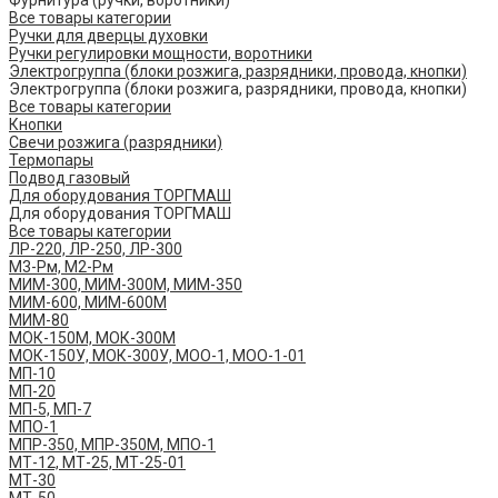
Все товары категории
Ручки для дверцы духовки
Ручки регулировки мощности, воротники
Электрогруппа (блоки розжига, разрядники, провода, кнопки)
Электрогруппа (блоки розжига, разрядники, провода, кнопки)
Все товары категории
Кнопки
Свечи розжига (разрядники)
Термопары
Подвод газовый
Для оборудования ТОРГМАШ
Для оборудования ТОРГМАШ
Все товары категории
ЛР-220, ЛР-250, ЛР-300
М3-Рм, М2-Рм
МИМ-300, МИМ-300М, МИМ-350
МИМ-600, МИМ-600М
МИМ-80
МОК-150М, МОК-300М
МОК-150У, МОК-300У, МОО-1, МОО-1-01
МП-10
МП-20
МП-5, МП-7
МПО-1
МПР-350, МПР-350М, МПО-1
МТ-12, МТ-25, МТ-25-01
МТ-30
МТ-50