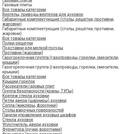
Газовые плиты
Все товары категории
Вертелы, приводы вертелов для духовок
Габаритные комплектующие (столы, решётки, противни,
жаровни)
Габаритные комплектующие (столы, решётки, противни,
жаровни)
Все товары категории
Полки-решетки
Подставки для мелкой посуды
Противни (жаровни)
Газогорелочная группа (газопроводы, горелки, смесители,
крышки)
Газогорелочная группа (газопроводы, горелки, смесители,
крышки)
Все товары категории
Крышки горелок
Рассекатели газовых плит
Группа безопасности (краны, ТУПы)
Крепеж стекла духовки
Петли двери (шарниры) духовки
Сопла (жиклеры, форсунки)
Столы варочных поверхностей
Панели управления духовых шкафов
Стекла духовок
Уплотнитель двери духовки
Фурнитура (ручки, воротники)
Фурнитура (ручки, воротники)