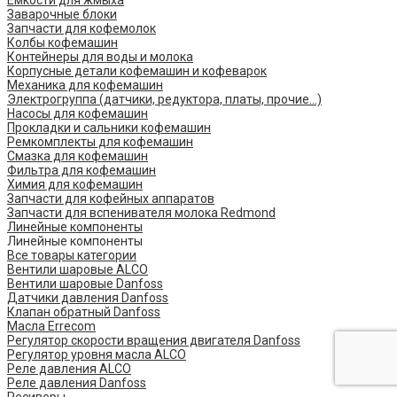
Заварочные блоки
Запчасти для кофемолок
Колбы кофемашин
Контейнеры для воды и молока
Корпусные детали кофемашин и кофеварок
Механика для кофемашин
Электрогруппа (датчики, редуктора, платы, прочие...)
Насосы для кофемашин
Прокладки и сальники кофемашин
Ремкомплекты для кофемашин
Смазка для кофемашин
Фильтра для кофемашин
Химия для кофемашин
Запчасти для кофейных аппаратов
Запчасти для вспенивателя молока Redmond
Линейные компоненты
Линейные компоненты
Все товары категории
Вентили шаровые ALCO
Вентили шаровые Danfoss
Датчики давления Danfoss
Клапан обратный Danfoss
Масла Errecom
Регулятор скорости вращения двигателя Danfoss
Регулятор уровня масла ALCO
Реле давления ALCO
Реле давления Danfoss
Ресиверы