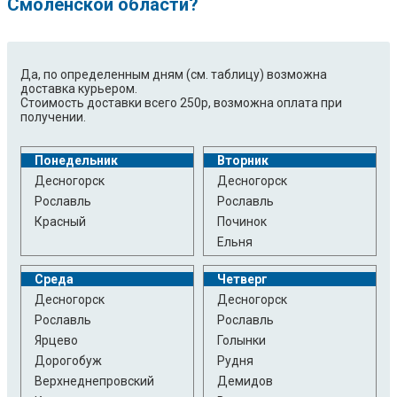
Смоленской области?
Да, по определенным дням (см. таблицу) возможна
доставка курьером.
Стоимость доставки всего 250р, возможна оплата при
получении.
Понедельник
Вторник
Десногорск
Десногорск
Рославль
Рославль
Красный
Починок
Ельня
Среда
Четверг
Десногорск
Десногорск
Рославль
Рославль
Ярцево
Голынки
Дорогобуж
Рудня
Верхнеднепровский
Демидов