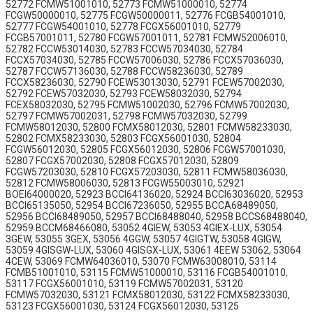
52772 FCMW51001010, 52773 FCMW51000010, 52774
FCGW50000010, 52775 FCGW50000011, 52776 FCGB54001010,
52777 FCGW54001010, 52778 FCGX56001010, 52779
FCGB57001011, 52780 FCGW57001011, 52781 FCMW52006010,
52782 FCCW53014030, 52783 FCCW57034030, 52784
FCCX57034030, 52785 FCCW57006030, 52786 FCCX57036030,
52787 FCCW57136030, 52788 FCCW58236030, 52789
FCCX58236030, 52790 FCEW53013030, 52791 FCEW57002030,
52792 FCEW57032030, 52793 FCEW58032030, 52794
FCEX58032030, 52795 FCMW51002030, 52796 FCMW57002030,
52797 FCMW57002031, 52798 FCMW57032030, 52799
FCMW58012030, 52800 FCMX58012030, 52801 FCMW58233030,
52802 FCMX58233030, 52803 FCGX56001030, 52804
FCGW56012030, 52805 FCGX56012030, 52806 FCGW57001030,
52807 FCGX57002030, 52808 FCGX57012030, 52809
FCGW57203030, 52810 FCGX57203030, 52811 FCMW58036030,
52812 FCMW58006030, 52813 FCGW55003010, 52921
BOEI64000020, 52923 BCCI64136020, 52924 BCCI63036020, 52953
BCCI65135050, 52954 BCCI67236050, 52955 BCCA68489050,
52956 BCCI68489050, 52957 BCCI68488040, 52958 BCCS68488040,
52959 BCCM68466080, 53052 4GIEW, 53053 4GIEX-LUX, 53054
3GEW, 53055 3GEX, 53056 4GGW, 53057 4GIGTW, 53058 4GIGW,
53059 4GISGW-LUX, 53060 4GISGX-LUX, 53061 4EEW 53062, 53064
4CEW, 53069 FCMW64036010, 53070 FCMW63008010, 53114
FCMB51001010, 53115 FCMW51000010, 53116 FCGB54001010,
53117 FCGX56001010, 53119 FCMW57002031, 53120
FCMW57032030, 53121 FCMX58012030, 53122 FCMX58233030,
53123 FCGX56001030, 53124 FCGX56012030, 53125