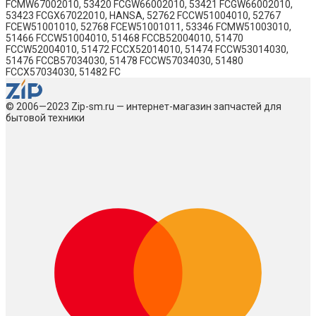
FCMW67002010, 53420 FCGW66002010, 53421 FCGW66002010,
53423 FCGX67022010, HANSA, 52762 FCCW51004010, 52767
FCEW51001010, 52768 FCEW51001011, 53346 FCMW51003010,
51466 FCCW51004010, 51468 FCCB52004010, 51470
FCCW52004010, 51472 FCCX52014010, 51474 FCCW53014030,
51476 FCCB57034030, 51478 FCCW57034030, 51480
FCCX57034030, 51482 FC
© 2006—2023 Zip-sm.ru — интернет-магазин запчастей для
бытовой техники