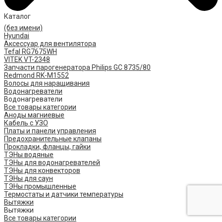
Каталог
(без имени)
Hyundai
Аксессуар для вентилятора
Tefal RG7675WH
VITEK VT-2348
Запчасти парогенератора Philips GC 8735/80
Redmond RK-M1552
Волосы для наращивания
Водонагреватели
Водонагреватели
Все товары категории
Аноды магниевые
Кабель с УЗО
Платы и панели управления
Предохранительные клапаны
Прокладки, фланцы, гайки
ТЭНы водяные
ТЭНы для водонагревателей
ТЭНы для конвекторов
ТЭНы для саун
ТЭНы промышленные
Термостаты и датчики температуры
Вытяжки
Вытяжки
Все товары категории