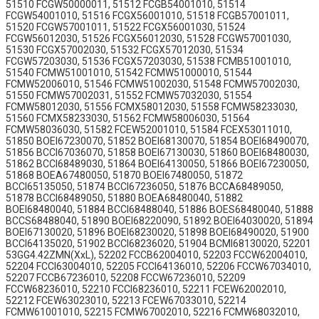
51510 FCGW50000011, 51512 FCGB54001010, 51514
FCGW54001010, 51516 FCGX56001010, 51518 FCGB57001011,
51520 FCGW57001011, 51522 FCGX56001030, 51524
FCGW56012030, 51526 FCGX56012030, 51528 FCGW57001030,
51530 FCGX57002030, 51532 FCGX57012030, 51534
FCGW57203030, 51536 FCGX57203030, 51538 FCMB51001010,
51540 FCMW51001010, 51542 FCMW51000010, 51544
FCMW52006010, 51546 FCMW51002030, 51548 FCMW57002030,
51550 FCMW57002031, 51552 FCMW57032030, 51554
FCMW58012030, 51556 FCMX58012030, 51558 FCMW58233030,
51560 FCMX58233030, 51562 FCMW58006030, 51564
FCMW58036030, 51582 FCEW52001010, 51584 FCEX53011010,
51850 BOEI67230070, 51852 BOEI68130070, 51854 BOEI68490070,
51856 BCCI67036070, 51858 BOEI67130030, 51860 BOEI68480030,
51862 BCCI68489030, 51864 BOEI64130050, 51866 BOEI67230050,
51868 BOEA67480050, 51870 BOEI67480050, 51872
BCCI65135050, 51874 BCCI67236050, 51876 BCCA68489050,
51878 BCCI68489050, 51880 BOEA68480040, 51882
BOEI68480040, 51884 BCCI68488040, 51886 BOES68480040, 51888
BCCS68488040, 51890 BOEI68220090, 51892 BOEI64030020, 51894
BOEI67130020, 51896 BOEI68230020, 51898 BOEI68490020, 51900
BCCI64135020, 51902 BCCI68236020, 51904 BCMI68130020, 52201
53GG4.42ZMN(XxL), 52202 FCCB62004010, 52203 FCCW62004010,
52204 FCCI63004010, 52205 FCCI64136010, 52206 FCCW67034010,
52207 FCCB67236010, 52208 FCCW67236010, 52209
FCCW68236010, 52210 FCCI68236010, 52211 FCEW62002010,
52212 FCEW63023010, 52213 FCEW67033010, 52214
FCMW61001010, 52215 FCMW67002010, 52216 FCMW68032010,