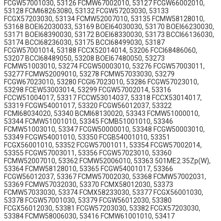
FCGW57001030, 53126 FCMW67002010, 53127 FCGW66002010,
53128 FCMI68263080, 53132 FCGW57203030, 53133
FCGX57203030, 53134 FCMW52007010, 53135 FCMW58128010,
53168 BOEI62030033, 53169 BOEI64030030, 53170 BOEI66230030,
53171 BOEI68390030, 53172 BOEI68330030, 53173 BCCI66136030,
53174 BCCI68236030, 53175 BCCI68499030, 53187
FCGW57001014, 53188 FCCX52014014, 53206 FCCI68486060,
53207 BCCI68489050, 53208 BOEI67480050, 53273
FCMW51003010, 53274 FCGW50003010, 53276 FCGW57003011,
53277 FCMW52009010, 53278 FCMW57033030, 53279
FCGW67023010, 53280 FCGI67023010, 53286 FCGW57023010,
53298 FCEW53003014, 53299 FCGW57002014, 53316
FCCW51004017, 53317 FCCW53014037, 53318 FCCX53014017,
53319 FCGW54001017, 53320 FCGW56012037, 53322
FCMI68034020, 53340 BCMI68130020, 53343 FCMW51000010,
53344 FCMW51001010, 53345 FCMB51001010, 53346
FCMW51003010, 53347 FCGW50000010, 53348 FCGW50003010,
53349 FCGW54001010, 53350 FCGB54001010, 53351
FCGX56001010, 53352 FCGW57001011, 53354 FCGW57002014,
53355 FCGW57003011, 53356 FCGW57023010, 53360
FCMW52007010, 53362 FCMW52006010, 53363 501ME2.35Zp(W),
53364 FCMW58128010, 53365 FCGW54001017, 53366
FCGW56012037, 53367 FCMW57002030, 53368 FCMW57002031,
53369 FCMW57032030, 53370 FCMX58012030, 53373
FCMW57033030, 53374 FCMX58233030, 53377 FCGX56001030,
53378 FCGW57001030, 53379 FCGW56012030, 53380
FCGX56012030, 53381 FCGW57203030, 53382 FCGX57203030,
53384 FCMW58006030, 53416 FCMW61001010, 53417