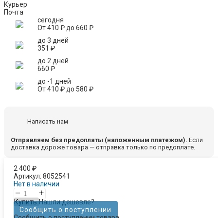
Курьер
Почта
сегодня
От
410
₽
до
660
₽
до 3 дней
351
₽
до 2 дней
660
₽
до -1 дней
От
410
₽
до
580
₽
Написать нам
Отправляем без предоплаты (наложенным платежом).
Если
доставка дороже товара — отправка только по предоплате.
2 400
₽
Артикул:
8052541
Нет в наличии
–
+
Купить
Нашли дешевле?
Сообщить о поступлении
Сообщить о поступлении товара