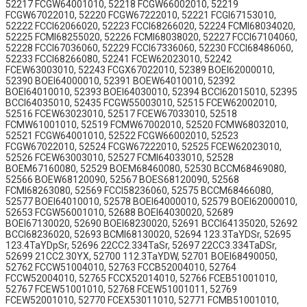
52217 FCGW64001010, 52218 FCGW66002010, 52219
FCGW67022010, 52220 FCGW67222010, 52221 FCGI67153010,
52222 FCCI62066020, 52223 FCCI68266020, 52224 FCMI68034020,
52225 FCMI68255020, 52226 FCMI68038020, 52227 FCCI67104060,
52228 FCCI67036060, 52229 FCCI67336060, 52230 FCCI68486060,
52233 FCCI68266080, 52241 FCEW62023010, 52242
FCEW63003010, 52243 FCGX67022010, 52389 BOEI62000010,
52390 BOEI64000010, 52391 BOEW64010010, 52392
BOEI64010010, 52393 BOEI64030010, 52394 BCCI62015010, 52395
BCCI64035010, 52435 FCGW55003010, 52515 FCEW62002010,
52516 FCEW63023010, 52517 FCEW67033010, 52518
FCMW61001010, 52519 FCMW67002010, 52520 FCMW68032010,
52521 FCGW64001010, 52522 FCGW66002010, 52523
FCGW67022010, 52524 FCGW67222010, 52525 FCEW62023010,
52526 FCEW63003010, 52527 FCMI64033010, 52528
BOEM67160080, 52529 BOEM68460080, 52530 BCCM68469080,
52566 BOEW68120090, 52567 BOES68120090, 52568
FCMI68263080, 52569 FCCI58236060, 52575 BCCM68466080,
52577 BOEI64010010, 52578 BOEI64000010, 52579 BOEI62000010,
52653 FCGW56001010, 52688 BOEI64030020, 52689
BOEI67130020, 52690 BOEI68230020, 52691 BCCI64135020, 52692
BCCI68236020, 52693 BCMI68130020, 52694 123.3TaYDSr, 52695
123.4TaYDpSr, 52696 22CC2.334TaSr, 52697 22CC3.334TaDSr,
52699 21CC2.30YX, 52700 112.3TaYDW, 52701 BOEI68490050,
52762 FCCW51004010, 52763 FCCB52004010, 52764
FCCW52004010, 52765 FCCX52014010, 52766 FCEB51001010,
52767 FCEW51001010, 52768 FCEW51001011, 52769
FCEW52001010, 52770 FCEX53011010, 52771 FCMB51001010,