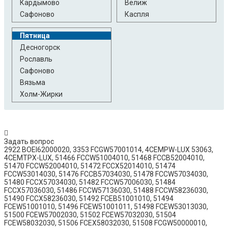
Кардымово
Велиж
Сафоново
Каспля
Пятница
Десногорск
Рославль
Сафоново
Вязьма
Холм-Жирки
Задать вопрос
2922 BOEI62000020, 3353 FCGW57001014, 4CEMPW-LUX 53063,
4CEMTPX-LUX, 51466 FCCW51004010, 51468 FCCB52004010,
51470 FCCW52004010, 51472 FCCX52014010, 51474
FCCW53014030, 51476 FCCB57034030, 51478 FCCW57034030,
51480 FCCX57034030, 51482 FCCW57006030, 51484
FCCX57036030, 51486 FCCW57136030, 51488 FCCW58236030,
51490 FCCX58236030, 51492 FCEB51001010, 51494
FCEW51001010, 51496 FCEW51001011, 51498 FCEW53013030,
51500 FCEW57002030, 51502 FCEW57032030, 51504
FCEW58032030, 51506 FCEX58032030, 51508 FCGW50000010,