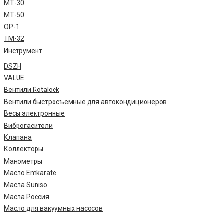
МТ-30
МТ-50
ОР-1
ТМ-32
Инструмент
DSZH
VALUE
Вентили Rotalock
Вентили быстросъемные для автокондиционеров
Весы электронные
Виброгасители
Клапана
Коллекторы
Манометры
Масло Emkarate
Масла Suniso
Масла Россия
Масло для вакуумных насосов