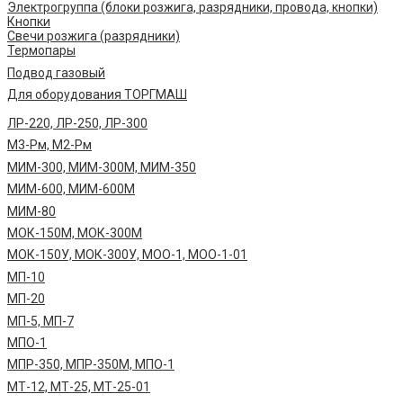
Электрогруппа (блоки розжига, разрядники, провода, кнопки)
Кнопки
Свечи розжига (разрядники)
Термопары
Подвод газовый
Для оборудования ТОРГМАШ
ЛР-220, ЛР-250, ЛР-300
М3-Рм, М2-Рм
МИМ-300, МИМ-300М, МИМ-350
МИМ-600, МИМ-600М
МИМ-80
МОК-150М, МОК-300М
МОК-150У, МОК-300У, МОО-1, МОО-1-01
МП-10
МП-20
МП-5, МП-7
МПО-1
МПР-350, МПР-350М, МПО-1
МТ-12, МТ-25, МТ-25-01