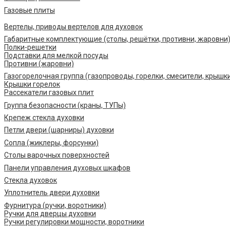
Газовые плиты
Вертелы, приводы вертелов для духовок
Габаритные комплектующие (столы, решётки, противни, жаровни
Полки-решетки
Подставки для мелкой посуды
Противни (жаровни)
Газогорелочная группа (газопроводы, горелки, смесители, крышк
Крышки горелок
Рассекатели газовых плит
Группа безопасности (краны, ТУПы)
Крепеж стекла духовки
Петли двери (шарниры) духовки
Сопла (жиклеры, форсунки)
Столы варочных поверхностей
Панели управления духовых шкафов
Стекла духовок
Уплотнитель двери духовки
Фурнитура (ручки, воротники)
Ручки для дверцы духовки
Ручки регулировки мощности, воротники