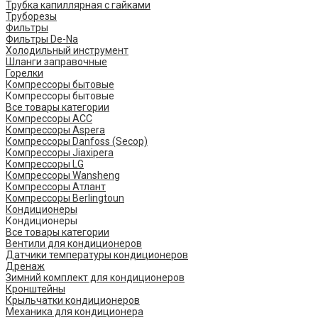
Трубка капиллярная с гайками
Труборезы
Фильтры
Фильтры De-Na
Холодильный инструмент
Шланги заправочные
Горелки
Компрессоры бытовые
Компрессоры бытовые
Все товары категории
Компрессоры ACC
Компрессоры Aspera
Компрессоры Danfoss (Secop)
Компрессоры Jiaxipera
Компрессоры LG
Компрессоры Wansheng
Компрессоры Атлант
Компрессоры Berlingtoun
Кондиционеры
Кондиционеры
Все товары категории
Вентили для кондиционеров
Датчики температуры кондиционеров
Дренаж
Зимний комплект для кондиционеров
Кронштейны
Крыльчатки кондиционеров
Механика для кондиционера