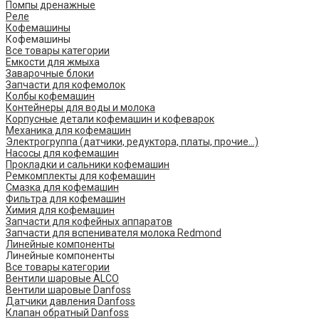
Помпы дренажные
Реле
Кофемашины
Кофемашины
Все товары категории
Емкости для жмыха
Заварочные блоки
Запчасти для кофемолок
Колбы кофемашин
Контейнеры для воды и молока
Корпусные детали кофемашин и кофеварок
Механика для кофемашин
Электрогруппа (датчики, редуктора, платы, прочие...)
Насосы для кофемашин
Прокладки и сальники кофемашин
Ремкомплекты для кофемашин
Смазка для кофемашин
Фильтра для кофемашин
Химия для кофемашин
Запчасти для кофейных аппаратов
Запчасти для вспенивателя молока Redmond
Линейные компоненты
Линейные компоненты
Все товары категории
Вентили шаровые ALCO
Вентили шаровые Danfoss
Датчики давления Danfoss
Клапан обратный Danfoss