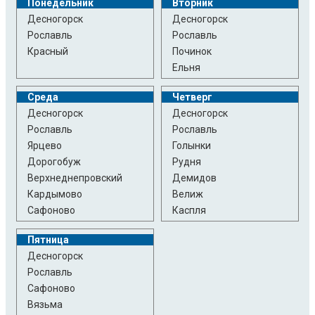
Понедельник
Вторник
Десногорск
Десногорск
Рославль
Рославль
Красный
Починок
Ельня
Среда
Четверг
Десногорск
Десногорск
Рославль
Рославль
Ярцево
Голынки
Дорогобуж
Рудня
Верхнеднепровский
Демидов
Кардымово
Велиж
Сафоново
Каспля
Пятница
Десногорск
Рославль
Сафоново
Вязьма