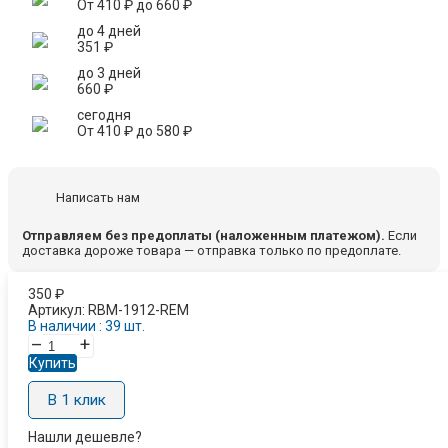
От
410
₽
до
660
₽
до 4 дней
351
₽
до 3 дней
660
₽
сегодня
От
410
₽
до
580
₽
Написать нам
Отправляем без предоплаты (наложенным платежом).
Если
доставка дороже товара — отправка только по предоплате.
350
₽
Артикул:
RBM-1912-REM
В наличии : 39 шт.
–
+
Купить
В 1 клик
Нашли дешевле?