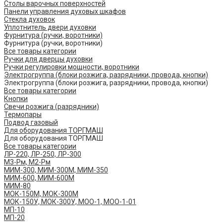
Столы варочных поверхностей
Панели управления духовых шкафов
Стекла духовок
Уплотнитель двери духовки
Фурнитура (ручки, воротники)
Фурнитура (ручки, воротники)
Все товары категории
Ручки для дверцы духовки
Ручки регулировки мощности, воротники
Электрогруппа (блоки розжига, разрядники, провода, кнопки)
Электрогруппа (блоки розжига, разрядники, провода, кнопки)
Все товары категории
Кнопки
Свечи розжига (разрядники)
Термопары
Подвод газовый
Для оборудования ТОРГМАШ
Для оборудования ТОРГМАШ
Все товары категории
ЛР-220, ЛР-250, ЛР-300
М3-Рм, М2-Рм
МИМ-300, МИМ-300М, МИМ-350
МИМ-600, МИМ-600М
МИМ-80
МОК-150М, МОК-300М
МОК-150У, МОК-300У, МОО-1, МОО-1-01
МП-10
МП-20