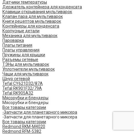
Датчики температуры
Держатель контейнера для конденсата
Клавиши открывания мультиварок
Клапан пара для мультиварок
Книги рецептов мультиварок
Контейнеры для конденсата
Корпусные детали
Механика для мультиварок
Пароварка
Платы питания
Платы управления
Пружины для крышки
Разъемы сетевые
ТЭНы для мультиварок
Уплотнители мультиварок
Чаши для мультиварок
Шнур сетевой
Tefal CY621D32/87A
Tefal RK901F32/79A
Tefal RK905A32
Мясорубки и блендеры
Мясорубки и блендеры
Все товары категории
-Запчасти для планетарного миксера
-Запчасти для планетарного миксера
Все товары категории
Redmond RKM-M4020
Redmond RFM-5382