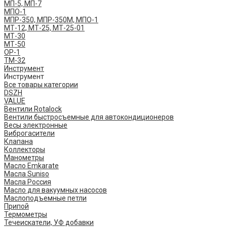
МП-5, МП-7
МПО-1
МПР-350, МПР-350М, МПО-1
МТ-12, МТ-25, МТ-25-01
МТ-30
МТ-50
ОР-1
ТМ-32
Инструмент
Инструмент
Все товары категории
DSZH
VALUE
Вентили Rotalock
Вентили быстросъемные для автокондиционеров
Весы электронные
Виброгасители
Клапана
Коллекторы
Манометры
Масло Emkarate
Масла Suniso
Масла Россия
Масло для вакуумных насосов
Маслоподъемные петли
Припой
Термометры
Течеискатели, УФ добавки