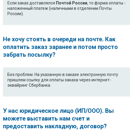
Если заказ доставлялся
Почтой России
, то форма оплаты -
наложенный платеж (наличными в отделении Почты
LG F1256NDP1
LG F1268LD1
России).
LG F1273ND
LG F1003ND
LG F1003NDP
LG F1020NDP5
Не хочу стоять в очереди на почте. Как
оплатить заказ заранее и потом просто
LG F1056LDP
LG F1056MDP
забрать посылку?
LG F1056ND1
LG F1056NDP1
LG F1091QD
LG F1092QD
Без проблем. На указанную в заказе электронную почту
пришлем ссылку для оплаты заказа через интернет-
LG F10B9LD
LG F10C3LD
эквайринг Сбербанка.
LG F1220ND
LG F1220NDP5
LG F1221ND
LG F1222NDP
У нас юридическое лицо (ИП/ООО). Вы
можете выставить нам счет и
LG F1256MDP
LG F1256QD
предоставить накладную, договор?
LG F1256QD1
LG F1280ND