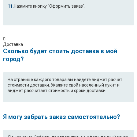
LG WD-10131NUP
LG WD-10132NU
Нажмите кнопку "Оформить заказ".
LG WD-10132SU
LG WD-10132TU
LG WD-10150NUP
LG WD-10150SUP
LG WD-10154NP
LG WD-10154SP
Доставка
Сколько будет стоить доставка в мой
LG WD-10154TP
LG WD-10155NU
город?
LG WD-10155NUP
LG WD-10156NU
LG WD-10156NUP
LG WD-10158NP
На странице каждого товара вы найдете виджет расчет
стоимости доставки. Укажите свой населенный пукнт и
LG WD-10160NP
LG WD-10160NUP
виджет рассчитает стоимость и сроки доставки.
LG WD-10160SP
LG WD-10160SUP
LG WD-10160TP
LG WD-10160TUP
Я могу забрать заказ самостоятельно?
LG WD-10164NP
LG WD-10164SP