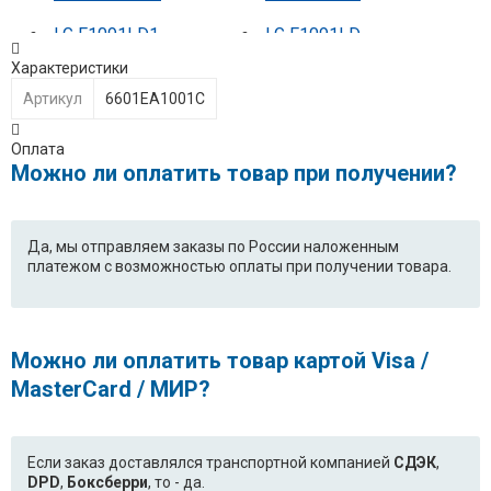
LG F1091LD1
LG F1091LD
Характеристики
LG F1092MD
LG F1092MD5
Артикул
6601EA1001C
LG F1092MD1
LG F1092ND
Оплата
LG F1092ND1
LG F1096ND3
Можно ли оплатить товар при получении?
LG F1203ND
LG F1203ND5
Да, мы отправляем заказы по России наложенным
LG F1203NDP
LG F1203NDP5
платежом с возможностью оплаты при получении товара.
LG F1211NDP
LG F1221SDP
LG F1222ND
LG F1222SDP
Можно ли оплатить товар картой Visa /
MasterCard / МИР?
LG F1247ND
LG F1247ND5
LG F1248ND
LG F1256MD1
Если заказ доставлялся транспортной компанией
СДЭК
,
DPD
LG F1256ND
,
Боксберри
, то - да.
LG F1256ND1