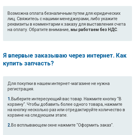
LG F1280ND5
LG F1280NDS
Возможна оплата безналичным путем для юридических
лиц. Свяжитесь с нашими менеджерами, либо укажите
LG F1280NDS5
LG F1281ND
реквизиты в комментарии к заказу для выставления счета
на оплату. Обратите внимание,
мы работаем без НДС
.
LG F1281ND5
LG F1292MD
LG F1292MD1
LG F1292ND1
Я впервые заказываю через интернет. Как
LG F1292QD
LG F1296ND
купить запчасть?
LG F1296ND3
LG F12A8HD
Для покупки в нашем интернет-магазине не нужна
LG F12A8HD5
LG F12A8HDS
регистрация.
LG F12A8HDS5
LG F12A8NDS
Выберите интересующий вас товар. Нажмите кнопку "В
корзину". Чтобы добавить более одного товара, нажмите
на кнопку несколько раз или отредактируйте количество в
LG F12B8ND
LG F12B8ND1
корзине на следуюшем этапе.
LG F12B8ND5
LG F12B9LD
Во всплывающем окне нажмите "Оформить заказ".
LG F1406TDS5
LG F1406TDS6