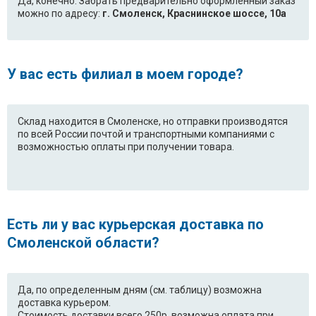
Да, конечно. Забрать предварительно оформленный заказ
LG WD-10164TP
LG WD-10168NP
можно по адресу:
г. Смоленск, Краснинское шоссе, 10а
LG WD-10180NUP
LG WD-10180SP
LG WD-10192N
LG WD-10192S
У вас есть филиал в моем городе?
LG WD-10192T
LG WD-10260NP
LG WD-10264NP
LG WD-10264SP
Склад находится в Смоленске, но отправки производятся
по всей России почтой и транспортными компаниями с
возможностью оплаты при получении товара.
LG WD-10264TP
LG WD-10302NP
LG WD-10302SP
LG WD-10302SUP
LG WD-10302TP
LG WD-10302TUP
Есть ли у вас курьерская доставка по
LG WD-10330NDK
LG WD-10360SD
Смоленской области?
LG WD-10360SDK
LG WD-10390SDK
Да, по определенным дням (см. таблицу) возможна
LG WD-10400SDK
LG WD-10480NP
доставка курьером.
Стоимость доставки всего 250р, возможна оплата при