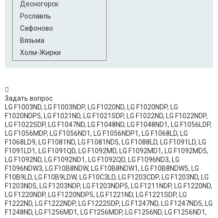
Десногорск
LG WD-80132NU
LG WD-80132SP
Рославль
LG WD-80132SU
LG WD-80150NUP
Сафоново
Вязьма
LG WD-80150SUP
LG WD-80154NP
Холм-Жирки
LG WD-80154S
LG WD-80154SP
LG WD-80155NUP
LG WD-80155SUP
Задать вопрос
LG WD-80156NUP
LG WD-80156SUP
LG F1003ND, LG F1003NDP, LG F1020ND, LG F1020NDP, LG
F1020NDP5, LG F1021ND, LG F1021SDP, LG F1022ND, LG F1022NDP,
LG F1022SDP, LG F1047ND, LG F1048ND, LG F1048ND1, LG F1056LDP,
LG WD-80157NUP
LG WD-80157SU
LG F1056MDP, LG F1056ND1, LG F1056NDP1, LG F1068LD, LG
F1068LD9, LG F1081ND, LG F1081ND5, LG F1088LD, LG F1091LD, LG
LG WD-80158NP
LG WD-80158SP
F1091LD1, LG F1091QD, LG F1092MD, LG F1092MD1, LG F1092MD5,
LG F1092ND, LG F1092ND1, LG F1092QD, LG F1096ND3, LG
LG WD-80160NP
LG WD-80160NUP
F1096NDW3, LG F10B8NDW, LG F10B8NDW1, LG F10B8NDW5, LG
F10B9LD, LG F10B9LDW, LG F10C3LD, LG F1203CDP, LG F1203ND, LG
LG WD-80160SP
LG WD-80160SUP
F1203ND5, LG F1203NDP, LG F1203NDP5, LG F1211NDP, LG F1220ND,
LG F1220NDP, LG F1220NDP5, LG F1221ND, LG F1221SDP, LG
F1222ND, LG F1222NDP, LG F1222SDP, LG F1247ND, LG F1247ND5, LG
LG WD-80164NP
LG WD-80164SP
F1248ND, LG F1256MD1, LG F1256MDP, LG F1256ND, LG F1256ND1,