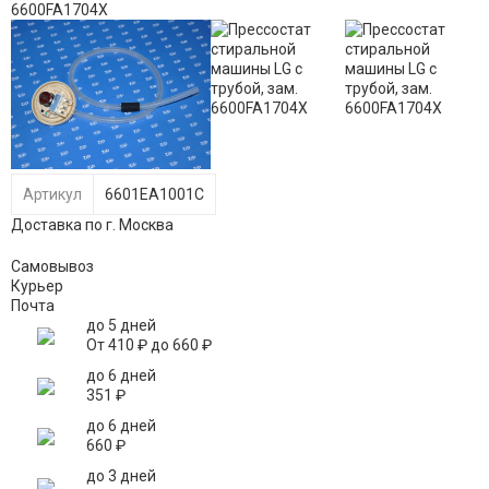
Артикул
6601EA1001C
Доставка по г. Москва
Самовывоз
Курьер
Почта
до 5 дней
От
410
₽
до
660
₽
до 6 дней
351
₽
до 6 дней
660
₽
до 3 дней