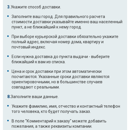
Укажите способ доставки.
LG F1406TDSA
LG F1406TDSE
Заполните ваш город. Для правильного расчета
стоимости доставки указывайте именно ваш населенный
LG F1406TDSR6
LG F1406TDSR7
пункт, а не ближайший к нему город.
LG F1406TDSRB
LG F1406TDSRU
При выборе курьерской доставки обязательно укажите
полный адрес, включая номер дома, квартиру и
почтовый индекс.
LG F1409TDS
LG F1409TDS5
Если нужна доставка до пункта выдачи - выберите
LG F8056LDP
LG F8068LD
ближайший к вам из списка.
LG F8068LD9
LG F8088LD
Цена и срок доставки при этом автоматически
посчитаются. Указанные сроки доставки являются
ориентировочными, но в большинстве случаев
LG F8091LD
LG F8092MD
совпадают с реальными.
LG F80B9LD
LG F80C3LD
Заполните ваши данные.
Укажите фамилию, имя, отчество и контактный телефон
LG WD 10302 NUP
LG WD-10130NP
того человека, кто будет получать заказ.
LG WD-10130NUP
LG WD-10130TUP
В поле "Комментарий к заказу" можете добавить
пожелания, а также реквизиты компании.