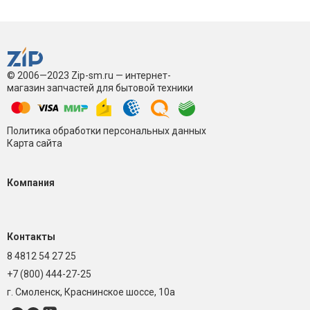
LG WD-12330CDP
LG F1406TDSP
LG F1406TDSP5
LG F1406TDSP6
LG F1406TDSPA
LG F1406TDSPE
© 2006—2023 Zip-sm.ru — интернет-
магазин запчастей для бытовой техники
LG WD-10481N
LG F1096NDW3
LG F10B8NDW
LG F10B8NDW1
Политика обработки персональных данных
Карта сайта
LG F10B8NDW5
LG F10B9LDW
Компания
Контакты
8 4812 54 27 25
+7 (800) 444-27-25
г. Смоленск, Краснинское шоссе, 10а