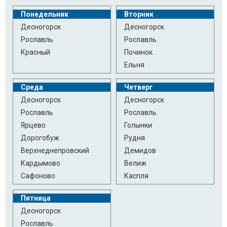
Понедельник
Вторник
Десногорск
Десногорск
Рославль
Рославль
Красный
Починок
Ельня
Среда
Четверг
Десногорск
Десногорск
Рославль
Рославль
Ярцево
Голынки
Дорогобуж
Рудня
Верхнеднепровский
Демидов
Кардымово
Велиж
Сафоново
Каспля
Пятница
Десногорск
Рославль