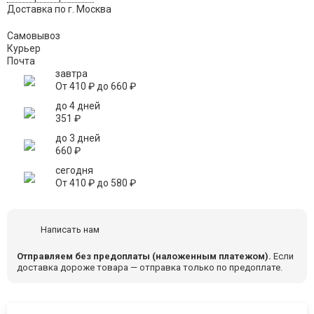
Доставка по г. Москва
Самовывоз
Курьер
Почта
завтра
От
410
₽
до
660
₽
до 4 дней
351
₽
до 3 дней
660
₽
сегодня
От
410
₽
до
580
₽
Написать нам
Отправляем без предоплаты (наложенным платежом).
Если
доставка дороже товара — отправка только по предоплате.