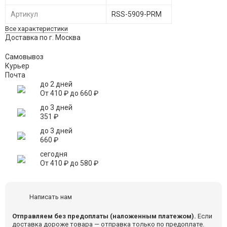
Артикул
RSS-5909-PRM
Все характеристики
Доставка по г. Москва
Самовывоз
Курьер
Почта
до 2 дней
От
410
₽
до
660
₽
до 3 дней
351
₽
до 3 дней
660
₽
сегодня
От
410
₽
до
580
₽
Написать нам
Отправляем без предоплаты (наложенным платежом).
Если
доставка дороже товара — отправка только по предоплате.