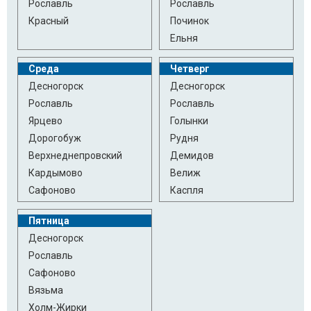
Рославль
Рославль
Красный
Починок
Ельня
Среда
Четверг
Десногорск
Десногорск
Рославль
Рославль
Ярцево
Голынки
Дорогобуж
Рудня
Верхнеднепровский
Демидов
Кардымово
Велиж
Сафоново
Каспля
Пятница
Десногорск
Рославль
Сафоново
Вязьма
Холм-Жирки