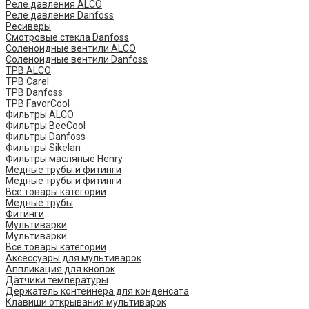
Реле давления ALCO
Реле давления Danfoss
Ресиверы
Смотровые стекла Danfoss
Соленоидные вентили ALCO
Соленоидные вентили Danfoss
ТРВ ALCO
ТРВ Carel
ТРВ Danfoss
ТРВ FavorCool
Фильтры ALCO
Фильтры BeeCool
Фильтры Danfoss
Фильтры Sikelan
Фильтры масляные Henry
Медные трубы и фитинги
Медные трубы и фитинги
Все товары категории
Медные трубы
Фитинги
Мультиварки
Мультиварки
Все товары категории
Аксессуары для мультиварок
Аппликация для кнопок
Датчики температуры
Держатель контейнера для конденсата
Клавиши открывания мультиварок