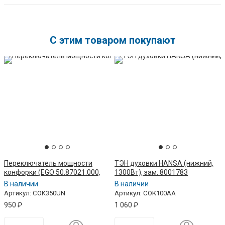
C этим товаром покупают
Переключатель мощности
ТЭН духовки HANSA (нижний,
конфорки (EGO 50.87021.000,
1300Вт), зам. 8001783
черный корпус, белый шток, без
В наличии
В наличии
расширения)
Артикул: COK350UN
Артикул: COK100AA
950
₽
1 060
₽