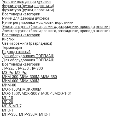
Уплотнитель двери духовки
Фурнитура (ручки, воротники)
Фурнитура (ручки, воротники)
Все товары категории
Ручки для дверцы духовки
Ручки регулировки мощности, воротники
Электрогруппа (блоки розжига, разрядники, провода, кнопки)
Электрогруппа (блоки розжига, разрядники, провода, кнопки)
Все товары категории
Кнопки
Свечи розжига (разрядники)
Термопары
Подвод газовый
Для оборудования ТОРГМАШ
Для оборудования ТОРГМАШ
Все товары категории
ЛР-220, ЛР-250, ЛР-300
М3-Рм, М2-Рм
МИМ-300, МИМ-300М, МИМ-350
МИМ-600, МИМ-600М
МИМ-80
МОК-150М, МОК-300М
МОК-150У, МОК-300У, МОО-1, МОО-1-01
МП-10
МП-20
МП-5, МП-7
МПО-1
МПР-350, МПР-350М, МПО-1