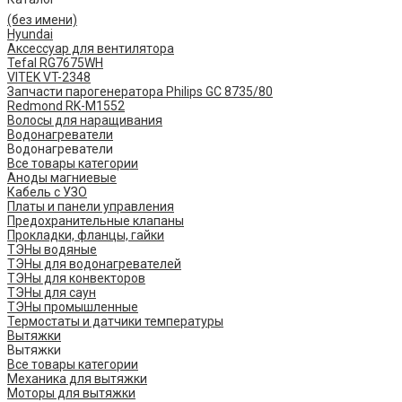
(без имени)
Hyundai
Аксессуар для вентилятора
Tefal RG7675WH
VITEK VT-2348
Запчасти парогенератора Philips GC 8735/80
Redmond RK-M1552
Волосы для наращивания
Водонагреватели
Водонагреватели
Все товары категории
Аноды магниевые
Кабель с УЗО
Платы и панели управления
Предохранительные клапаны
Прокладки, фланцы, гайки
ТЭНы водяные
ТЭНы для водонагревателей
ТЭНы для конвекторов
ТЭНы для саун
ТЭНы промышленные
Термостаты и датчики температуры
Вытяжки
Вытяжки
Все товары категории
Механика для вытяжки
Моторы для вытяжки