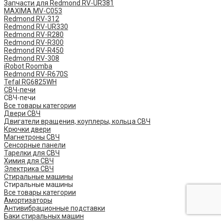
Запчасти для Redmond RV-UR381
MAXIMA MV-C053
Redmond RV-312
Redmond RV-UR330
Redmond RV-R280
Redmond RV-R300
Redmond RV-R450
Redmond RV-308
iRobot Roomba
Redmond RV-R670S
Tefal RG6825WH
СВЧ-печи
СВЧ-печи
Все товары категории
Двери СВЧ
Двигатели вращения, коуплеры, кольца СВЧ
Крючки двери
Магнетроны СВЧ
Сенсорные панели
Тарелки для СВЧ
Химия для СВЧ
Электрика СВЧ
Стиральные машины
Стиральные машины
Все товары категории
Амортизаторы
Антивибрационные подставки
Баки стиральных машин