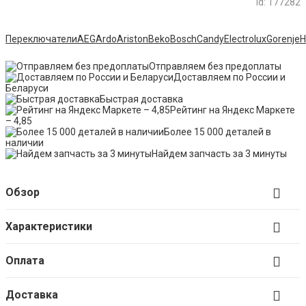
id: 177282
Переключатели
AEG
Ardo
Ariston
Beko
Bosch
Candy
Electrolux
Gorenje
H
Отправляем без предоплаты
Доставляем по России и
Беларуси
Быстрая доставка
Рейтинг на Яндекс Маркете
– 4,85
Более 15 000 деталей в
наличии
Найдем запчасть за 3 минуты
Обзор
Характеристики
Оплата
Доставка