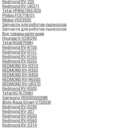
Redmond RV-325
Redmond RV-UR371
Tefal VP8561RH/4Q0
Philips FC6718/01
Midea VSS3500
Запчасти для роботов-пылесосов
Запчасти для роботов-пылесосов
Все товары категории
Hyundai H-VCRQ90
Tefal RG6875WH
Redmond RV-R100
Redmond RV-R151
Redmond RV-R165
Redmond RV-R250
REDMOND RV-R310
REDMOND RV-R350
REDMOND RV-R450
REDMOND RV-R650S
REDMOND RV-UR370
Redmond RV-R500
Tefal RG7675WH
Samsung VR05R5050WK
iBoto Aqua Smart V720GW
Redmond RV-R290
Redmond RV-307
Redmond RV-R500
Redmond RV-R560
Redmond RV-S314