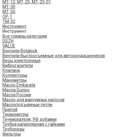
МТ-12, МТ-25, МТ-25-01
МТ-30
МТ-50
ОР-1
ТМ-32
Инструмент
Инструмент
Все товары категории
DSZH
VALUE
Вентили Rotalock
Вентили быстросъемные для автокондиционеров
Весы электронные
Виброгасители
Клапана
Коллекторы
Манометры
Масло Emkarate
Масла Suniso
Масла Россия
Масло для вакуумных насосов
Маслоподъемные петли
Припой
Термометры
Течеискатели, УФ добавки
Трубка капиллярная с гайками
Труборезы
Фильтры