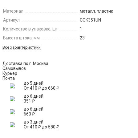
Материал
металл, пластик
Артикул
COK351UN
Количество в упаковке, шт
1
Высота штока, мм
23
Все характеристики
Доставка по г. Москва
Самовывоз
Курьер
Почта
до 5 дней
От
410
₽
до
660
₽
до 6 дней
351
₽
до 6 дней
660
₽
до 3 дней
От
410
₽
до
580
₽