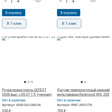
–
+
–
+
В корзину
В корзину
В 1 клик
В 1 клик
Ручка крана плиты GEFEST
Датчик температурный нижний
5500 вып. с 05.07.17г (черная),
мультиварки Redmond 395, 250
зам. AN37NN12H07S13
Нет в наличии
Нет в наличии
Артикул: 6300.04.0.000-04
Артикул: RMC-395-DTN
230
₽
700
₽