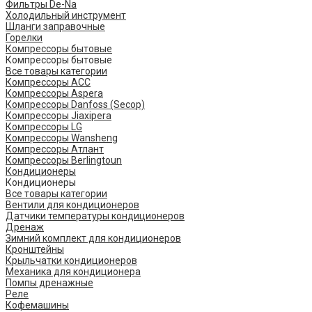
Фильтры De-Na
Холодильный инструмент
Шланги заправочные
Горелки
Компрессоры бытовые
Компрессоры бытовые
Все товары категории
Компрессоры ACC
Компрессоры Aspera
Компрессоры Danfoss (Secop)
Компрессоры Jiaxipera
Компрессоры LG
Компрессоры Wansheng
Компрессоры Атлант
Компрессоры Berlingtoun
Кондиционеры
Кондиционеры
Все товары категории
Вентили для кондиционеров
Датчики температуры кондиционеров
Дренаж
Зимний комплект для кондиционеров
Кронштейны
Крыльчатки кондиционеров
Механика для кондиционера
Помпы дренажные
Реле
Кофемашины