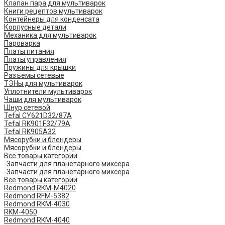
Клапан пара для мультиварок
Книги рецептов мультиварок
Контейнеры для конденсата
Корпусные детали
Механика для мультиварок
Пароварка
Платы питания
Платы управления
Пружины для крышки
Разъемы сетевые
ТЭНы для мультиварок
Уплотнители мультиварок
Чаши для мультиварок
Шнур сетевой
Tefal CY621D32/87A
Tefal RK901F32/79A
Tefal RK905A32
Мясорубки и блендеры
Мясорубки и блендеры
Все товары категории
-Запчасти для планетарного миксера
-Запчасти для планетарного миксера
Все товары категории
Redmond RKM-M4020
Redmond RFM-5382
Redmond RKM-4030
RKM-4050
Redmond RKM-4040