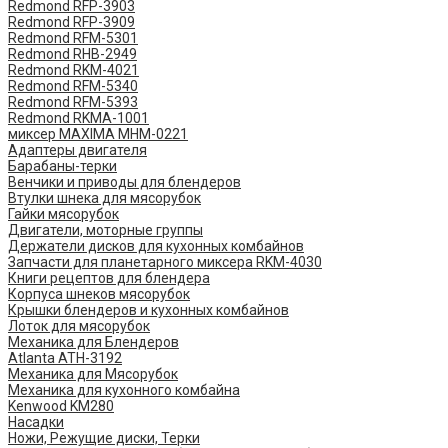
Redmond RFP-3903
Redmond RFP-3909
Redmond RFM-5301
Redmond RHB-2949
Redmond RKM-4021
Redmond RFM-5340
Redmond RFM-5393
Redmond RKMA-1001
миксер MAXIMA MHM-0221
Адаптеры двигателя
Барабаны-терки
Венчики и приводы для блендеров
Втулки шнека для мясорубок
Гайки мясорубок
Двигатели, моторные группы
Держатели дисков для кухонных комбайнов
Запчасти для планетарного миксера RKM-4030
Книги рецептов для блендера
Корпуса шнеков мясорубок
Крышки блендеров и кухонных комбайнов
Лоток для мясорубок
Механика для Блендеров
Atlanta ATH-3192
Механика для Мясорубок
Механика для кухонного комбайна
Kenwood KM280
Насадки
Ножи, Режущие диски, Терки