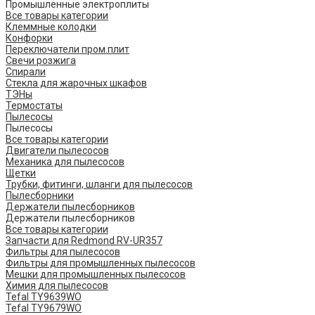
Промышленные электроплиты
Все товары категории
Клеммные колодки
Конфорки
Переключатели пром.плит
Свечи розжига
Спирали
Стекла для жарочных шкафов
ТЭНы
Термостаты
Пылесосы
Пылесосы
Все товары категории
Двигатели пылесосов
Механика для пылесосов
Щетки
Трубки, фитинги, шланги для пылесосов
Пылесборники
Держатели пылесборников
Держатели пылесборников
Все товары категории
Запчасти для Redmond RV-UR357
Фильтры для пылесосов
Фильтры для промышленных пылесосов
Мешки для промышленных пылесосов
Химия для пылесосов
Tefal TY9639WO
Tefal TY9679WO