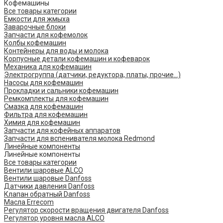
Кофемашины
Все товары категории
Емкости для жмыха
Заварочные блоки
Запчасти для кофемолок
Колбы кофемашин
Контейнеры для воды и молока
Корпусные детали кофемашин и кофеварок
Механика для кофемашин
Электрогруппа (датчики, редуктора, платы, прочие...)
Насосы для кофемашин
Прокладки и сальники кофемашин
Ремкомплекты для кофемашин
Смазка для кофемашин
Фильтра для кофемашин
Химия для кофемашин
Запчасти для кофейных аппаратов
Запчасти для вспенивателя молока Redmond
Линейные компоненты
Линейные компоненты
Все товары категории
Вентили шаровые ALCO
Вентили шаровые Danfoss
Датчики давления Danfoss
Клапан обратный Danfoss
Масла Errecom
Регулятор скорости вращения двигателя Danfoss
Регулятор уровня масла ALCO