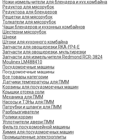
Ножи-измельчители для блендера и кух.комбайна
Редуктор для мясорубок
Редуктора для блендеров
Решетки для мясорубок
Толкатели для мясорубок
Чаши блендеров и кухонных комбайнов
Шестерни мясорубок
Шнеки
Штоки для кухонного комбайна
Запчасти для овощерезки RKA-FP4-E
Запчасти для овощерезки, мультирезки
Запчасти для измельчителя Redmond RCR-3824
Moulinex LM488410
Посудомоечные машины
Посудомоечные машины
Все товары категории
Датчики температуры для ПММ
Корзины для посудомоечных машин
Крышки отсека соли
Механика для ПММ
Насосы и ТЭНы для ПММ
Патрубки и шланги для ПММ
Разбрызгиватели
Ролики корзин
Уплотнители двери ПММ
Фильтр посудомоейной машины
Химия для посудомоечных машин
Промышленные электроплиты