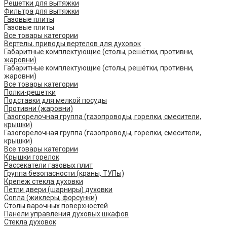
Решетки для вытяжки
Фильтра для вытяжки
Газовые плиты
Газовые плиты
Все товары категории
Вертелы, приводы вертелов для духовок
Габаритные комплектующие (столы, решётки, противни,
жаровни)
Габаритные комплектующие (столы, решётки, противни,
жаровни)
Все товары категории
Полки-решетки
Подставки для мелкой посуды
Противни (жаровни)
Газогорелочная группа (газопроводы, горелки, смесители,
крышки)
Газогорелочная группа (газопроводы, горелки, смесители,
крышки)
Все товары категории
Крышки горелок
Рассекатели газовых плит
Группа безопасности (краны, ТУПы)
Крепеж стекла духовки
Петли двери (шарниры) духовки
Сопла (жиклеры, форсунки)
Столы варочных поверхностей
Панели управления духовых шкафов
Стекла духовок