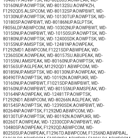
10160NUP.AOWPTSK, WD-80132SU.AOWPKZH,
F1292QD5.ALSPCOM, WD-80132SP.AOWPBWT, WD-
10130NUP.AOWPTSK, WD-10130TUP.AOWPTSK, WD-
10180SP.AOWPBWT, WD-80186NUP.AGLPTSK,
F8056LDP.ABWPCOM, WD-10302NUP.AOWPBWT, WD-
10150NUP.AOWPBWT, WD-10150SUP.AOWPTSK, WD-
80180NUP.AOWPTSK, WD-12400SDK.AOWPTSK, WD-
10155NUP.AMSPTSK, WD-12481NP.AOWPEAK,
F1292MD1.ABWPCOM, F1221SDP.ABWPEAK, WD-
12360SDK.AOWPEAK, WD-80157SU.ABUPEAK, WD-
10155NU.AMSPEAK, WD-80160NUP.AOWPTSK, WD-
80156SUP.AGLPEAK, M1292QD1.ABWPCOM, WD-
80185NUP.AMSPTSK, WD-80130NUP.AOWPEAK, WD-
80490TP.AOWPTSK, WD-10192N.AOWPUKR, WD-
10160NUP.AOWPBWT, F1021SDP.ABWPBWT, WD-
80160NUP.AOWPBWT, WD-80155NUP.AMSPEAK, WD-
10164NP.AOWPEAK, WD-12481TP.AOWPTSK,
F1292ND1.ABWPCOM, WD-80266N.AGLPEAK, WD-
80154SP.AOWPTSK, WD-12390SDK.AOWPBWT, WD-
80264NP.AOWPTSK, F1292MD.ABWPCOM, WD-
80130TUP.AOWPTSK, WD-80192N.AOWPUKR, WD-
80260T.AOWPEAK, WD-12330CDP.AOWPBWT, WD-
10480SP.AOWPEAK, F1292QD.ABWPCOM, WD-
80250SUP.AOWPEAK, F1296TD.ABWPCOM, F1256ND.ABWPBAL,