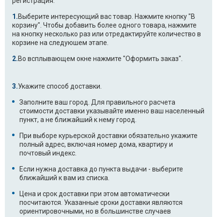
регистрация.
WD-80154SP.AOWPTSK
WD-
Выберите интересующий вас товар. Нажмите кнопку "В
12390SDK.AOWPBWT
корзину". Чтобы добавить более одного товара, нажмите
на кнопку несколько раз или отредактируйте количество в
WD-80264NP.AOWPTSK
F1292MD.ABWPCOM
корзине на следуюшем этапе.
Во всплывающем окне нажмите "Оформить заказ".
WD-
WD-80192N.AOWPUKR
80130TUP.AOWPTSK
Укажите способ доставки.
WD-80260T.AOWPEAK
WD-
12330CDP.AOWPBWT
Заполните ваш город. Для правильного расчета
стоимости доставки указывайте именно ваш населенный
пункт, а не ближайший к нему город.
WD-10480SP.AOWPEAK
F1292QD.ABWPCOM
При выборе курьерской доставки обязательно укажите
WD-
F1296TD.ABWPCOM
полный адрес, включая номер дома, квартиру и
80250SUP.AOWPEAK
почтовый индекс.
Если нужна доставка до пункта выдачи - выберите
F1256ND.ABWPBAL
F1068LD9.ABWPCOM
ближайший к вам из списка.
F10B8ND1.ABWPKIV
F1091LD1.ABWPCOM
Цена и срок доставки при этом автоматически
посчитаются. Указанные сроки доставки являются
F1022NDP.ABWPRUS
F1092MD5.ALSPCOM
ориентировочными, но в большинстве случаев