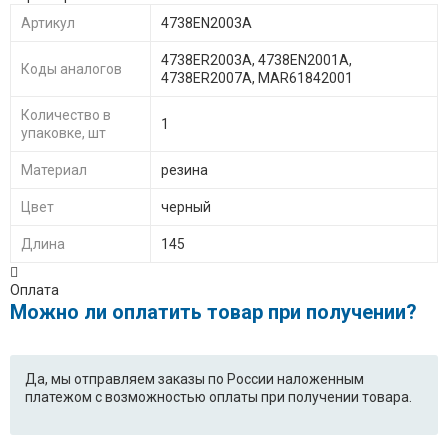
80187NUP.ABUPTSK
Артикул
4738EN2003A
F1221SDP.ABWPBWT
WD-
4738ER2003A, 4738EN2001A,
80157NUP.ABUPEAK
Коды аналогов
4738ER2007A, MAR61842001
WD-
WD-10480SP.AOWPTSK
Количество в
10150SUP.AOWPEAK
1
упаковке, шт
F1021SDP.ABWPEAK
WD-80164SP.AOWPBWT
Материал
резина
WD-
F1296ND5.ALSPCOM
Цвет
черный
10180NUP.AOWPTSK
Длина
145
WD-10164SP.AOWPBWT
WD-10132NU.AOWPKZH
Оплата
Можно ли оплатить товар при получении?
WD-10490NP.AOWPEAK
WD-
80150SUP.AOWPBAL
WD-10480TP.AOWPTSK
WD-80260S.AOWPEAK
Да, мы отправляем заказы по России наложенным
платежом с возможностью оплаты при получении товара.
WD-
WD-80132SU.AOWPKZH
10160NUP.AOWPTSK