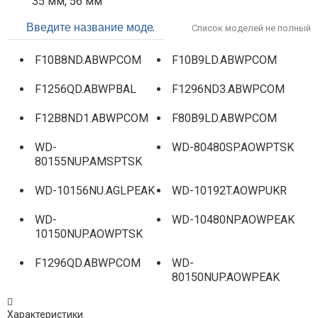
35 мм, 56 мм
Список моделей не полный
F10B8ND.ABWPCOM
F10B9LD.ABWPCOM
F1256QD.ABWPBAL
F1296ND3.ABWPCOM
F12B8ND1.ABWPCOM
F80B9LD.ABWPCOM
WD-
WD-80480SP.AOWPTSK
80155NUP.AMSPTSK
WD-10156NU.AGLPEAK
WD-10192T.AOWPUKR
WD-
WD-10480NP.AOWPEAK
10150NUP.AOWPTSK
F1296QD.ABWPCOM
WD-
80150NUP.AOWPEAK
F1296TD5.ALSPCOM
WD-
Характеристики