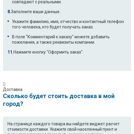
совпадают с реальными.
WD-10132SU.AOWPKZH
WD-
Заполните ваши данные.
80155SUP.AMSPEAK
Укажите фамилию, имя, отчество и контактный телефон
WD-
WD-10481NP.AOWPEAK
того человека, кто будет получать заказ.
12360SDK.AOWPBWT
В поле "Комментарий к заказу" можете добавить
пожелания, а также реквизиты компании.
WD-10132TU.AOWPKZH
WD-
80130NUP.AOWPTSK
Нажмите кнопку "Оформить заказ".
WD-
WD-
10150NUP.AOWPEAK
10390SDK.AOWPBWT
WD-
WD-
10130NUP.AOWPEAK
80150SUP.AOWPEAK
Доставка
Сколько будет стоить доставка в мой
F1096ND3.ABWPCOM
WD-
город?
80160SUP.AOWPEAK
F1273ND.ABWPCOM
F1256ND1.ABWPCOM
На странице каждого товара вы найдете виджет расчет
стоимости доставки. Укажите свой населенный пукнт и
F10C3LD.ABWPKIV
F8091LD.ABWPCOM