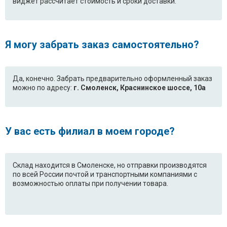
виджет рассчитает стоимость и сроки доставки.
F1096QD3.ABWPCOM
F1096ND.ABWPCOM
F1273TD5.ALSPCOM
F10B8ND.ABWPKIV
Я могу забрать заказ самостоятельно?
F1068LD.ABWPCOM
F1068LD.ABWPEUA
F80C3LD.ABWPKIV
WD-10481TP.AOWPTSK
Да, конечно. Забрать предварительно оформленный заказ
можно по адресу:
г. Смоленск, Краснинское шоссе, 10а
F80B9LD.ABWPKIV
F8068LD.ABWPCOM
F80C3LD.ABWPCOM
F1020NDP.ABWPEAK
У вас есть филиал в моем городе?
F1022SDP.ABWPEAK
F10B8ND1.ABWPCOM
F1256NDP1.ABWPRUS
F1220NDP5.ALSPBWT
Склад находится в Смоленске, но отправки производятся
по всей России почтой и транспортными компаниями с
F1020NDP.ABWPRUS
F8092MD.ABWPCOM
возможностью оплаты при получении товара.
F1092ND.ABWPCOM
F1088LD.ABWPCOM
F1096QD3.ABWPKIV
F8068LD9.ABWPCOM