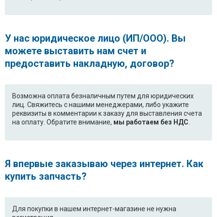
WD-
WD-80157SU.ABUPEAK
12360SDK.AOWPEAK
WD-10155NU.AMSPEAK
WD-
У нас юридическое лицо (ИП/ООО). Вы
80160NUP.AOWPTSK
можете выставить нам счет и
WD-80156SUP.AGLPEAK
M1292QD1.ABWPCOM
предоставить накладную, договор?
WD-
WD-
80185NUP.AMSPTSK
80130NUP.AOWPEAK
Возможна оплата безналичным путем для юридических
лиц. Свяжитесь с нашими менеджерами, либо укажите
WD-80490TP.AOWPTSK
WD-10192N.AOWPUKR
реквизиты в комментарии к заказу для выставления счета
на оплату. Обратите внимание,
мы работаем без НДС
.
WD-
F1021SDP.ABWPBWT
10160NUP.AOWPBWT
WD-
WD-
Я впервые заказываю через интернет. Как
80160NUP.AOWPBWT
80155NUP.AMSPEAK
купить запчасть?
WD-10164NP.AOWPEAK
WD-12481TP.AOWPTSK
Для покупки в нашем интернет-магазине не нужна
F1292ND1.ABWPCOM
WD-80266N.AGLPEAK