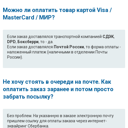
F1292QD5.ALSPCOM
WD-80132SP.AOWPBWT
Можно ли оплатить товар картой Visa /
MasterCard / МИР?
WD-
WD-
10130NUP.AOWPTSK
10130TUP.AOWPTSK
WD-10180SP.AOWPBWT
WD-80186NUP.AGLPTSK
Если заказ доставлялся транспортной компанией
СДЭК
,
DPD
,
Боксберри
, то - да.
Если заказ доставлялся
Почтой России
, то форма оплаты -
F8056LDP.ABWPCOM
WD-
наложенный платеж (наличными в отделении Почты
10302NUP.AOWPBWT
России).
WD-
WD-
10150NUP.AOWPBWT
10150SUP.AOWPTSK
Не хочу стоять в очереди на почте. Как
WD-
WD-
оплатить заказ заранее и потом просто
80180NUP.AOWPTSK
12400SDK.AOWPTSK
забрать посылку?
WD-
WD-12481NP.AOWPEAK
10155NUP.AMSPTSK
Без проблем. На указанную в заказе электронную почту
F1292MD1.ABWPCOM
F1221SDP.ABWPEAK
пришлем ссылку для оплаты заказа через интернет-
эквайринг Сбербанка.