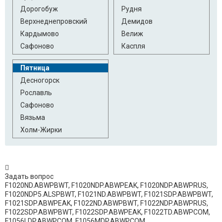
Дорогобуж
Рудня
Верхнеднепровский
Демидов
Кардымово
Велиж
Сафоново
Каспля
Пятница
Десногорск
Рославль
Сафоново
Вязьма
Холм-Жирки
Задать вопрос
F1020ND.ABWPBWT, F1020NDP.ABWPEAK, F1020NDP.ABWPRUS,
F1020NDP5.ALSPBWT, F1021ND.ABWPBWT, F1021SDP.ABWPBWT,
F1021SDP.ABWPEAK, F1022ND.ABWPBWT, F1022NDP.ABWPRUS,
F1022SDP.ABWPBWT, F1022SDP.ABWPEAK, F1022TD.ABWPCOM,
F1056LDP.ABWPCOM, F1056MDP.ABWPCOM,