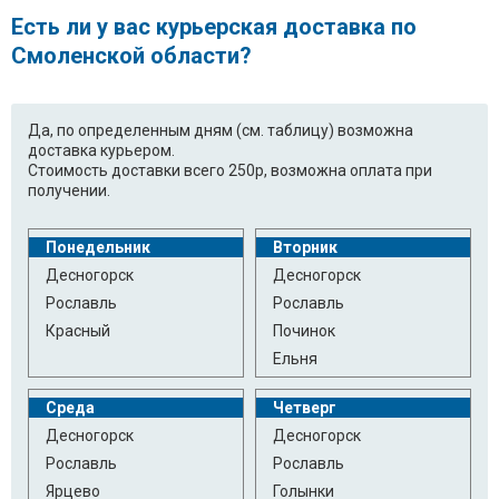
Есть ли у вас курьерская доставка по
F8066LP.ABWPBWT
F1220NDP.ABWPRUS
Смоленской области?
F1092MD1.ABWPCOM
F1020NDP5.ALSPBWT
F1022SDP.ABWPBWT
F10B8QD.ABWPKIV
Да, по определенным дням (см. таблицу) возможна
доставка курьером.
F10C3LD.ABWPCOM
F1220NDP.ABWPEAK
Стоимость доставки всего 250р, возможна оплата при
получении.
F10B8QD.ABWPCOM
F1091QD.ABWPCOM
Понедельник
Вторник
F1068QD.ABWPCOM
F12B9LD.ABWPKIV
Десногорск
Десногорск
Рославль
Рославль
F1256QD1.ABWPCOM
Красный
Починок
Ельня
Среда
Четверг
Десногорск
Десногорск
Рославль
Рославль
Ярцево
Голынки