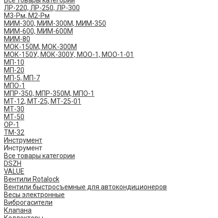
Все товары категории
ЛР-220, ЛР-250, ЛР-300
М3-Рм, М2-Рм
МИМ-300, МИМ-300М, МИМ-350
МИМ-600, МИМ-600М
МИМ-80
МОК-150М, МОК-300М
МОК-150У, МОК-300У, МОО-1, МОО-1-01
МП-10
МП-20
МП-5, МП-7
МПО-1
МПР-350, МПР-350М, МПО-1
МТ-12, МТ-25, МТ-25-01
МТ-30
МТ-50
ОР-1
ТМ-32
Инструмент
Инструмент
Все товары категории
DSZH
VALUE
Вентили Rotalock
Вентили быстросъемные для автокондиционеров
Весы электронные
Виброгасители
Клапана