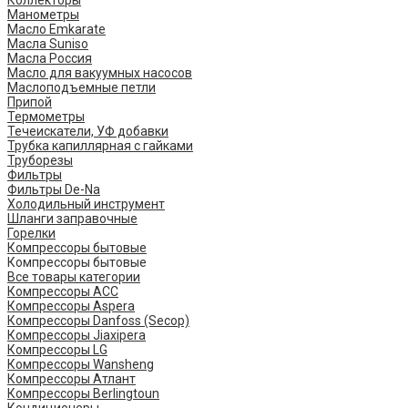
Коллекторы
Манометры
Масло Emkarate
Масла Suniso
Масла Россия
Масло для вакуумных насосов
Маслоподъемные петли
Припой
Термометры
Течеискатели, УФ добавки
Трубка капиллярная с гайками
Труборезы
Фильтры
Фильтры De-Na
Холодильный инструмент
Шланги заправочные
Горелки
Компрессоры бытовые
Компрессоры бытовые
Все товары категории
Компрессоры ACC
Компрессоры Aspera
Компрессоры Danfoss (Secop)
Компрессоры Jiaxipera
Компрессоры LG
Компрессоры Wansheng
Компрессоры Атлант
Компрессоры Berlingtoun