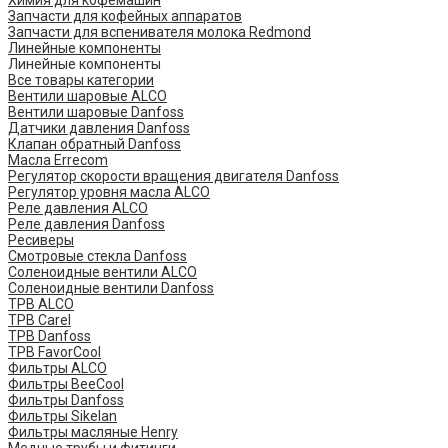
Химия для кофемашин
Запчасти для кофейных аппаратов
Запчасти для вспенивателя молока Redmond
Линейные компоненты
Линейные компоненты
Все товары категории
Вентили шаровые ALCO
Вентили шаровые Danfoss
Датчики давления Danfoss
Клапан обратный Danfoss
Масла Errecom
Регулятор скорости вращения двигателя Danfoss
Регулятор уровня масла ALCO
Реле давления ALCO
Реле давления Danfoss
Ресиверы
Смотровые стекла Danfoss
Соленоидные вентили ALCO
Соленоидные вентили Danfoss
ТРВ ALCO
ТРВ Carel
ТРВ Danfoss
ТРВ FavorCool
Фильтры ALCO
Фильтры BeeCool
Фильтры Danfoss
Фильтры Sikelan
Фильтры масляные Henry