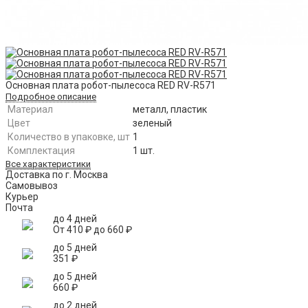
Основная плата робот-пылесоса RED RV-R571
Подробное описание
Материал
металл, пластик
Цвет
зеленый
Количество в упаковке, шт
1
Комплектация
1 шт.
Все характеристики
Доставка по г. Москва
Самовывоз
Курьер
Почта
до 4 дней
От
410
₽
до
660
₽
до 5 дней
351
₽
до 5 дней
660
₽
до 2 дней