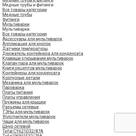
Медные трубы и фитинги
Медные трубы и фитинги
Все товары категории
Медные трубы
Фитинги
Мультиварки
Мультиварки
Все товары категории
Аксессуары для мультиварок
Аппликация для кнопок
Датчики температуры
Держатель контейнера для конденсата
Клавиши открывания мультиварок
Клапан пара для мультиварок
Книги рецептов мультиварок
Контейнеры для конденсата
Корпусные детали
Механика для мультиварок
Пароварка
Платы питания
Платы управления
Пружины для крышки
Разъемы сетевые
ТЭНы для мультиварок
Уплотнители мультиварок
Чаши для мультиварок
Шнур сетевой
Tefal CY621D32/87A