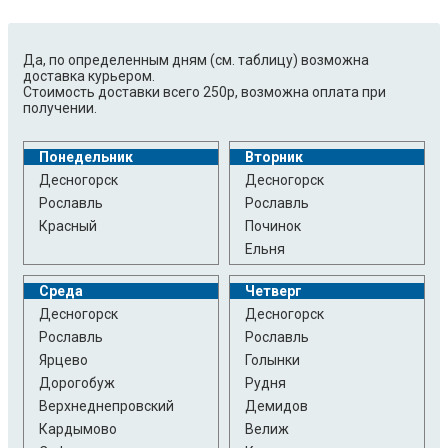
Да, по определенным дням (см. таблицу) возможна
доставка курьером.
Стоимость доставки всего 250р, возможна оплата при
получении.
Понедельник
Вторник
Десногорск
Десногорск
Рославль
Рославль
Красный
Починок
Ельня
Среда
Четверг
Десногорск
Десногорск
Рославль
Рославль
Ярцево
Голынки
Дорогобуж
Рудня
Верхнеднепровский
Демидов
Кардымово
Велиж