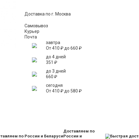
Доставка по г. Москва
Самовывоз
Курьер
Почта
завтра
От
410
₽
до
660
₽
до 4 дней
351
₽
до 3 дней
660
₽
сегодня
От
410
₽
до
580
₽
Доставляем по
России и