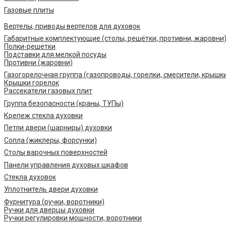
Газовые плиты
Вертелы, приводы вертелов для духовок
Габаритные комплектующие (столы, решётки, противни, жаровни
Полки-решетки
Подставки для мелкой посуды
Противни (жаровни)
Газогорелочная группа (газопроводы, горелки, смесители, крышк
Крышки горелок
Рассекатели газовых плит
Группа безопасности (краны, ТУПы)
Крепеж стекла духовки
Петли двери (шарниры) духовки
Сопла (жиклеры, форсунки)
Столы варочных поверхностей
Панели управления духовых шкафов
Стекла духовок
Уплотнитель двери духовки
Фурнитура (ручки, воротники)
Ручки для дверцы духовки
Ручки регулировки мощности, воротники