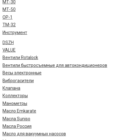
МТ-30
МТ-50
ОР-1
ТМ-32
Инструмент
DSZH
VALUE
Вентили Rotalock
Вентили быстросъемные для автокондиционеров
Весы электронные
Виброгасители
Клапана
Коллекторы
Манометры
Масло Emkarate
Масла Suniso
Масла Россия
Масло для вакуумных насосов