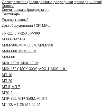
Электрогруппа (блоки розжига, разрядники, провода, кнопки)
Кнопки
Свечи розжига (разрядники)
Термопары
Подвод газовый
Для оборудования ТОРГМАШ
ЛР-220, ЛР-250, ЛР-300
М3-Рм, М2-Рм
МИМ-300, МИМ-300М, МИМ-350
МИМ-600, МИМ-600М
МИМ-80
МОК-150М, МОК-300М
МОК-150У, МОК-300У, МОО-1, МОО-1-01
МП-10
МП-20
МП-5, МП-7
МПО-1
МПР-350, МПР-350М, МПО-1
МТ-12, МТ-25, МТ-25-01