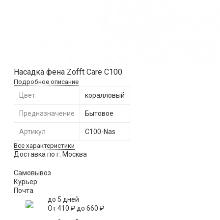
Насадка фена Zofft Care С100
Подробное описание
Цвет
коралловый
Предназначение
Бытовое
Артикул
С100-Nas
Все характеристики
Доставка по г. Москва
Самовывоз
Курьер
Почта
до 5 дней
От
410
₽
до
660
₽