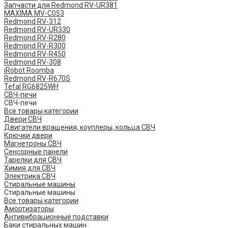
Запчасти для Redmond RV-UR381
MAXIMA MV-C053
Redmond RV-312
Redmond RV-UR330
Redmond RV-R280
Redmond RV-R300
Redmond RV-R450
Redmond RV-308
iRobot Roomba
Redmond RV-R670S
Tefal RG6825WH
СВЧ-печи
СВЧ-печи
Все товары категории
Двери СВЧ
Двигатели вращения, коуплеры, кольца СВЧ
Крючки двери
Магнетроны СВЧ
Сенсорные панели
Тарелки для СВЧ
Химия для СВЧ
Электрика СВЧ
Стиральные машины
Стиральные машины
Все товары категории
Амортизаторы
Антивибрационные подставки
Баки стиральных машин