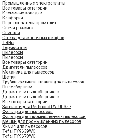
Промышленные электроплиты
Все товары категории
Клеммные колодки
Конфорки
Переключатели пром.плит
Свечи розжига
Спирали
Стекла для жарочных шкафов
ТЭНы
Термостаты
Пылесосы
Пылесосы
Все товары категории
Двигатели пылесосов
Механика для пылесосов
Щетки
Трубки, фитинги, шланги для пылесосов
Пылесборники
Держатели пылесборников
Держатели пылесборников
Все товары категории
Запчасти для Redmond RV-UR357
Фильтры для пылесосов
Фильтры для промышленных пылесосов
Мешки для промышленных пылесосов
Химия для пылесосов
Tefal TY9639WO
Tefal TY9679WO