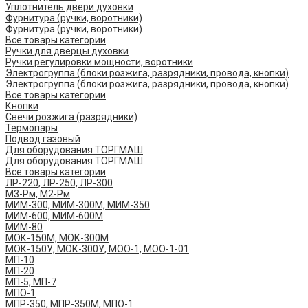
Уплотнитель двери духовки
Фурнитура (ручки, воротники)
Фурнитура (ручки, воротники)
Все товары категории
Ручки для дверцы духовки
Ручки регулировки мощности, воротники
Электрогруппа (блоки розжига, разрядники, провода, кнопки)
Электрогруппа (блоки розжига, разрядники, провода, кнопки)
Все товары категории
Кнопки
Свечи розжига (разрядники)
Термопары
Подвод газовый
Для оборудования ТОРГМАШ
Для оборудования ТОРГМАШ
Все товары категории
ЛР-220, ЛР-250, ЛР-300
М3-Рм, М2-Рм
МИМ-300, МИМ-300М, МИМ-350
МИМ-600, МИМ-600М
МИМ-80
МОК-150М, МОК-300М
МОК-150У, МОК-300У, МОО-1, МОО-1-01
МП-10
МП-20
МП-5, МП-7
МПО-1
МПР-350, МПР-350М, МПО-1