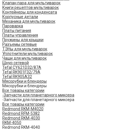
Клапан пара для мультиварок
Книги рецептов мультиварок
Контейнеры для конденсата
Корпусные детали
Механика для мультиварок
Пароварка
Платы питания
Платы управления
Пружины для крышки
Разъемы сетевые
ТЭНы для мультиварок
Уплотнители мультиварок
Чаши для мультиварок
Шнур сетевой
Tefal CY621D32/87A
Tefal RK901F32/79A
Tefal RK905A32
Мясорубки и блендеры
Мясорубки и блендеры
Все товары категории
-Запчасти для планетарного миксера
-Запчасти для планетарного миксера
Все товары категории
Redmond RKM-M4020
Redmond RFM-5382
Redmond RKM-4030
RKM-4050
Redmond RKM-4040