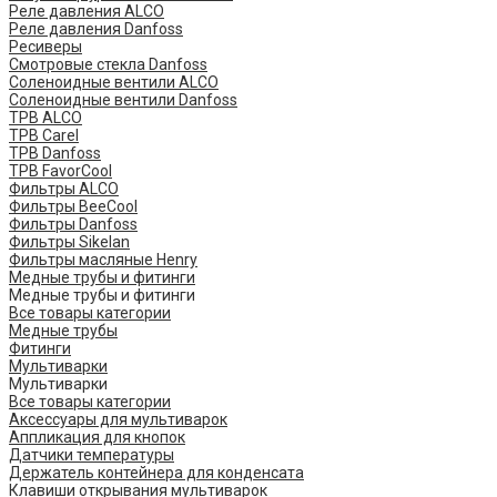
Реле давления ALCO
Реле давления Danfoss
Ресиверы
Смотровые стекла Danfoss
Соленоидные вентили ALCO
Соленоидные вентили Danfoss
ТРВ ALCO
ТРВ Carel
ТРВ Danfoss
ТРВ FavorCool
Фильтры ALCO
Фильтры BeeCool
Фильтры Danfoss
Фильтры Sikelan
Фильтры масляные Henry
Медные трубы и фитинги
Медные трубы и фитинги
Все товары категории
Медные трубы
Фитинги
Мультиварки
Мультиварки
Все товары категории
Аксессуары для мультиварок
Аппликация для кнопок
Датчики температуры
Держатель контейнера для конденсата
Клавиши открывания мультиварок