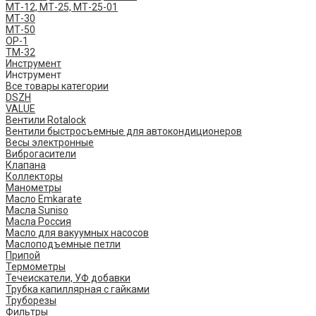
МТ-12, МТ-25, МТ-25-01
МТ-30
МТ-50
ОР-1
ТМ-32
Инструмент
Инструмент
Все товары категории
DSZH
VALUE
Вентили Rotalock
Вентили быстросъемные для автокондиционеров
Весы электронные
Виброгасители
Клапана
Коллекторы
Манометры
Масло Emkarate
Масла Suniso
Масла Россия
Масло для вакуумных насосов
Маслоподъемные петли
Припой
Термометры
Течеискатели, УФ добавки
Трубка капиллярная с гайками
Труборезы
Фильтры