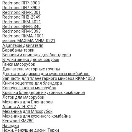
Redmond RFP-3903
Redmond RFP-3909
Redmond RFM-5301
Redmond RHB-2949
Redmond RKM-4021
Redmond RFM-5340
Redmond RFM-5393
Redmond RKMA-1001
миксер MAXIMA MHM-0221
Адаптеры двигателя
Барабаны-терки
Венчики и приводы для блендеров
Втулки шнека для мясорубок
Гайки мясорубок
Двигатели, моторные группы
Держатели дисков для кухонных комбайнов
Запчасти для планетарного миксера RKM-4030
Книги рецептов для блендера
Корпуса шнеков мясорубок
Крышки блендеров и кухонных комбайнов
Лоток для мясорубок
Механика для Блендеров
Atlanta ATH-3192
Механика для Мясорубок
Механика для кухонного комбайна
Kenwood KM280
Насадки
Ножи, Режущие диски, Терки