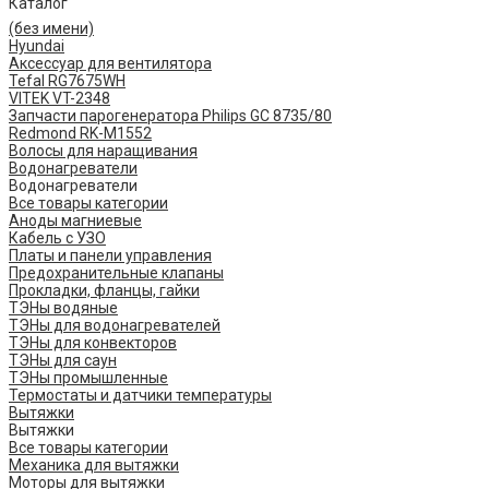
Каталог
(без имени)
Hyundai
Аксессуар для вентилятора
Tefal RG7675WH
VITEK VT-2348
Запчасти парогенератора Philips GC 8735/80
Redmond RK-M1552
Волосы для наращивания
Водонагреватели
Водонагреватели
Все товары категории
Аноды магниевые
Кабель с УЗО
Платы и панели управления
Предохранительные клапаны
Прокладки, фланцы, гайки
ТЭНы водяные
ТЭНы для водонагревателей
ТЭНы для конвекторов
ТЭНы для саун
ТЭНы промышленные
Термостаты и датчики температуры
Вытяжки
Вытяжки
Все товары категории
Механика для вытяжки
Моторы для вытяжки