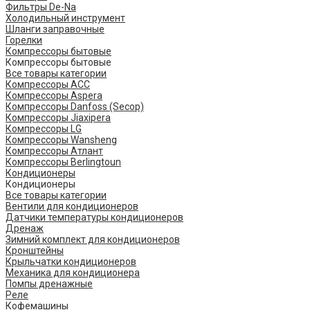
Фильтры De-Na
Холодильный инструмент
Шланги заправочные
Горелки
Компрессоры бытовые
Компрессоры бытовые
Все товары категории
Компрессоры ACC
Компрессоры Aspera
Компрессоры Danfoss (Secop)
Компрессоры Jiaxipera
Компрессоры LG
Компрессоры Wansheng
Компрессоры Атлант
Компрессоры Berlingtoun
Кондиционеры
Кондиционеры
Все товары категории
Вентили для кондиционеров
Датчики температуры кондиционеров
Дренаж
Зимний комплект для кондиционеров
Кронштейны
Крыльчатки кондиционеров
Механика для кондиционера
Помпы дренажные
Реле
Кофемашины