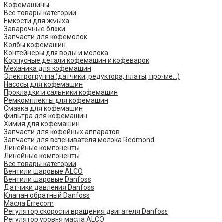
Кофемашины
Все товары категории
Емкости для жмыха
Заварочные блоки
Запчасти для кофемолок
Колбы кофемашин
Контейнеры для воды и молока
Корпусные детали кофемашин и кофеварок
Механика для кофемашин
Электрогруппа (датчики, редуктора, платы, прочие...)
Насосы для кофемашин
Прокладки и сальники кофемашин
Ремкомплекты для кофемашин
Смазка для кофемашин
Фильтра для кофемашин
Химия для кофемашин
Запчасти для кофейных аппаратов
Запчасти для вспенивателя молока Redmond
Линейные компоненты
Линейные компоненты
Все товары категории
Вентили шаровые ALCO
Вентили шаровые Danfoss
Датчики давления Danfoss
Клапан обратный Danfoss
Масла Errecom
Регулятор скорости вращения двигателя Danfoss
Регулятор уровня масла ALCO