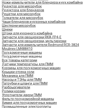
Ножи-измельчители для блендера и кух.комбайна
Редуктор для мясорубок
Редуктора для блендеров
Решетки для мясорубок
Толкатели для мясорубок
Чаши блендеров и кухонных комбайнов
Шестерни мясорубок
Шнеки
Штоки для кухонного комбайна
Запчасти для овощерезки RKA-FP4-E
Запчасти для овощерезки, мультирезки
Запчасти для измельчителя Redmond RCR-3824
Moulinex LM488410
Посудомоечные машины
Посудомоечные машины
Все товары категории
Датчики температуры для ПММ
Корзины для посудомоечных машин
Крышки отсека соли
Механика для ПММ
Насосы и ТЭНы для ПММ
Патрубки и шланги для ПММ
Разбрызгиватели
Ролики корзин
Уплотнители двери ПММ
Фильтр посудомоейной машины
Химия для посудомоечных машин
Промышленные электроплиты