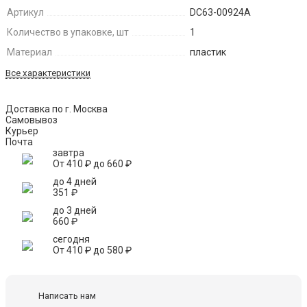
Артикул
DC63-00924A
Количество в упаковке, шт
1
Материал
пластик
Все характеристики
Доставка по г. Москва
Самовывоз
Курьер
Почта
завтра
От
410
₽
до
660
₽
до 4 дней
351
₽
до 3 дней
660
₽
сегодня
От
410
₽
до
580
₽
Написать нам