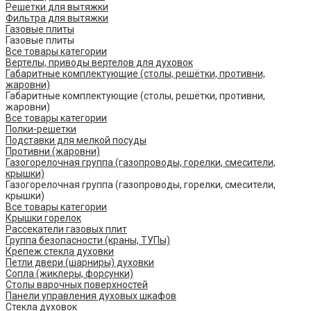
Решетки для вытяжки
Фильтра для вытяжки
Газовые плиты
Газовые плиты
Все товары категории
Вертелы, приводы вертелов для духовок
Габаритные комплектующие (столы, решётки, противни,
жаровни)
Габаритные комплектующие (столы, решётки, противни,
жаровни)
Все товары категории
Полки-решетки
Подставки для мелкой посуды
Противни (жаровни)
Газогорелочная группа (газопроводы, горелки, смесители,
крышки)
Газогорелочная группа (газопроводы, горелки, смесители,
крышки)
Все товары категории
Крышки горелок
Рассекатели газовых плит
Группа безопасности (краны, ТУПы)
Крепеж стекла духовки
Петли двери (шарниры) духовки
Сопла (жиклеры, форсунки)
Столы варочных поверхностей
Панели управления духовых шкафов
Стекла духовок