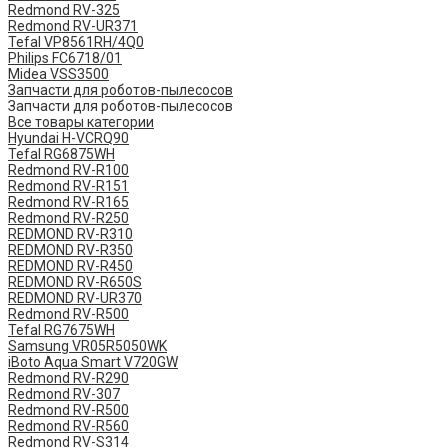
Redmond RV-325
Redmond RV-UR371
Tefal VP8561RH/4Q0
Philips FC6718/01
Midea VSS3500
Запчасти для роботов-пылесосов
Запчасти для роботов-пылесосов
Все товары категории
Hyundai H-VCRQ90
Tefal RG6875WH
Redmond RV-R100
Redmond RV-R151
Redmond RV-R165
Redmond RV-R250
REDMOND RV-R310
REDMOND RV-R350
REDMOND RV-R450
REDMOND RV-R650S
REDMOND RV-UR370
Redmond RV-R500
Tefal RG7675WH
Samsung VR05R5050WK
iBoto Aqua Smart V720GW
Redmond RV-R290
Redmond RV-307
Redmond RV-R500
Redmond RV-R560
Redmond RV-S314