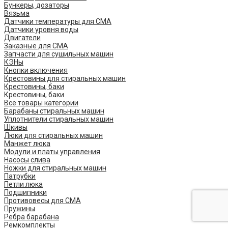
Бункеры, дозаторы
Вязьма
Датчики температуры для СМА
Датчики уровня воды
Двигатели
Заказные для СМА
Запчасти для сушильных машин
КЭНы
Кнопки включения
Крестовины для стиральных машин
Крестовины, баки
Крестовины, баки
Все товары категории
Барабаны стиральных машин
Уплотнители стиральных машин
Шкивы
Люки для стиральных машин
Манжет люка
Модули и платы управления
Насосы слива
Ножки для стиральных машин
Патрубки
Петли люка
Подшипники
Противовесы для СМА
Пружины
Ребра барабана
Ремкомплекты