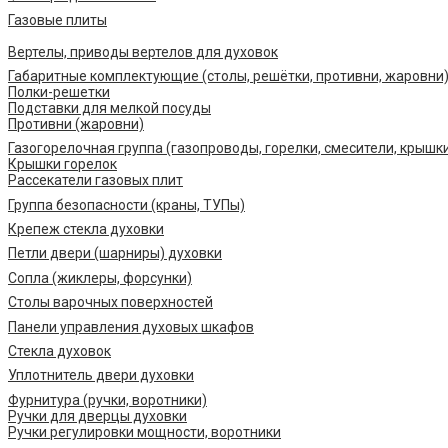
Газовые плиты
Вертелы, приводы вертелов для духовок
Габаритные комплектующие (столы, решётки, противни, жаровни
Полки-решетки
Подставки для мелкой посуды
Противни (жаровни)
Газогорелочная группа (газопроводы, горелки, смесители, крышк
Крышки горелок
Рассекатели газовых плит
Группа безопасности (краны, ТУПы)
Крепеж стекла духовки
Петли двери (шарниры) духовки
Сопла (жиклеры, форсунки)
Столы варочных поверхностей
Панели управления духовых шкафов
Стекла духовок
Уплотнитель двери духовки
Фурнитура (ручки, воротники)
Ручки для дверцы духовки
Ручки регулировки мощности, воротники