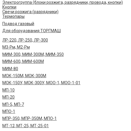
Электрогруппа (блоки розжига, разрядники, провода, кнопки)
Кнопки
Свечи розжига (разрядники)
Термопары
Подвод газовый
Для оборудования ТОРГМАШ
ЛР-220, ЛР-250, ЛР-300
М3-Рм, М2-Рм
МИМ-300, МИМ-300М, МИМ-350
МИМ-600, МИМ-600М
МИМ-80
МОК-150М, МОК-300М
МОК-150У, МОК-300У, МОО-1, МОО-1-01
МП-10
МП-20
МП-5, МП-7
МПО-1
МПР-350, МПР-350М, МПО-1
МТ-12, МТ-25, МТ-25-01