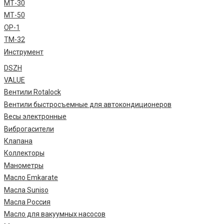
МТ-30
МТ-50
ОР-1
ТМ-32
Инструмент
DSZH
VALUE
Вентили Rotalock
Вентили быстросъемные для автокондиционеров
Весы электронные
Виброгасители
Клапана
Коллекторы
Манометры
Масло Emkarate
Масла Suniso
Масла Россия
Масло для вакуумных насосов