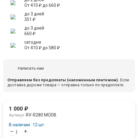
От
410
₽
до
660
₽
до 3 дней
351
₽
до 3 дней
660
₽
сегодня
От
410
₽
до
580
₽
Написать нам
Отправляем без предоплаты (наложенным платежом).
Если
доставка дороже товара — отправка только по предоплате.
1 000
₽
RV-R280 MODB
Артикул:
В наличии : 12 шт.
–
+