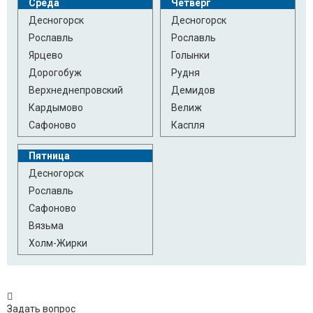
Среда
Четверг
Десногорск
Десногорск
Рославль
Рославль
Ярцево
Голынки
Дорогобуж
Рудня
Верхнеднепровский
Демидов
Кардымово
Велиж
Сафоново
Каспля
Пятница
Десногорск
Рославль
Сафоново
Вязьма
Холм-Жирки
Задать вопрос