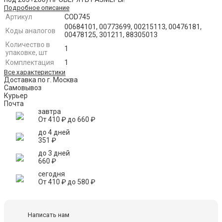
Подробное описание
Артикул
COD745
00684101, 00773699, 00215113, 00476181,
Коды аналогов
00478125, 301211, 88305013
Количество в
1
упаковке, шт
Комплектация
1
Все характеристики
Доставка по г. Москва
Самовывоз
Курьер
Почта
завтра
От
410
₽
до
660
₽
до 4 дней
351
₽
до 3 дней
660
₽
сегодня
От
410
₽
до
580
₽
Написать нам