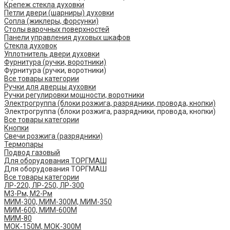
Крепеж стекла духовки
Петли двери (шарниры) духовки
Сопла (жиклеры, форсунки)
Столы варочных поверхностей
Панели управления духовых шкафов
Стекла духовок
Уплотнитель двери духовки
Фурнитура (ручки, воротники)
Фурнитура (ручки, воротники)
Все товары категории
Ручки для дверцы духовки
Ручки регулировки мощности, воротники
Электрогруппа (блоки розжига, разрядники, провода, кнопки)
Электрогруппа (блоки розжига, разрядники, провода, кнопки)
Все товары категории
Кнопки
Свечи розжига (разрядники)
Термопары
Подвод газовый
Для оборудования ТОРГМАШ
Для оборудования ТОРГМАШ
Все товары категории
ЛР-220, ЛР-250, ЛР-300
М3-Рм, М2-Рм
МИМ-300, МИМ-300М, МИМ-350
МИМ-600, МИМ-600М
МИМ-80
МОК-150М, МОК-300М