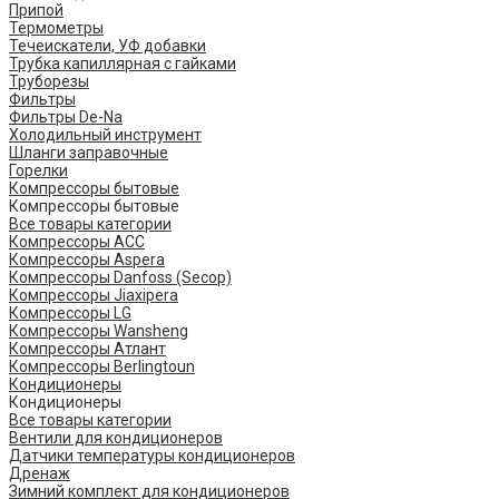
Припой
Термометры
Течеискатели, УФ добавки
Трубка капиллярная с гайками
Труборезы
Фильтры
Фильтры De-Na
Холодильный инструмент
Шланги заправочные
Горелки
Компрессоры бытовые
Компрессоры бытовые
Все товары категории
Компрессоры ACC
Компрессоры Aspera
Компрессоры Danfoss (Secop)
Компрессоры Jiaxipera
Компрессоры LG
Компрессоры Wansheng
Компрессоры Атлант
Компрессоры Berlingtoun
Кондиционеры
Кондиционеры
Все товары категории
Вентили для кондиционеров
Датчики температуры кондиционеров
Дренаж
Зимний комплект для кондиционеров