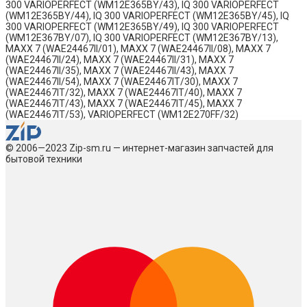
300 VARIOPERFECT (WM12E365BY/43), IQ 300 VARIOPERFECT
(WM12E365BY/44), IQ 300 VARIOPERFECT (WM12E365BY/45), IQ
300 VARIOPERFECT (WM12E365BY/49), IQ 300 VARIOPERFECT
(WM12E367BY/07), IQ 300 VARIOPERFECT (WM12E367BY/13),
MAXX 7 (WAE24467II/01), MAXX 7 (WAE24467II/08), MAXX 7
(WAE24467II/24), MAXX 7 (WAE24467II/31), MAXX 7
(WAE24467II/35), MAXX 7 (WAE24467II/43), MAXX 7
(WAE24467II/54), MAXX 7 (WAE24467IT/30), MAXX 7
(WAE24467IT/32), MAXX 7 (WAE24467IT/40), MAXX 7
(WAE24467IT/43), MAXX 7 (WAE24467IT/45), MAXX 7
(WAE24467IT/53), VARIOPERFECT (WM12E270FF/32)
© 2006—2023 Zip-sm.ru — интернет-магазин запчастей для
бытовой техники