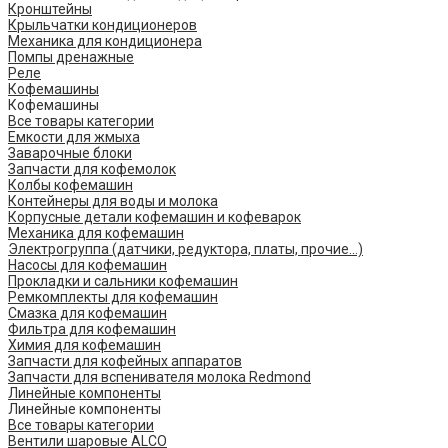
Кронштейны
Крыльчатки кондиционеров
Механика для кондиционера
Помпы дренажные
Реле
Кофемашины
Кофемашины
Все товары категории
Емкости для жмыха
Заварочные блоки
Запчасти для кофемолок
Колбы кофемашин
Контейнеры для воды и молока
Корпусные детали кофемашин и кофеварок
Механика для кофемашин
Электрогруппа (датчики, редуктора, платы, прочие...)
Насосы для кофемашин
Прокладки и сальники кофемашин
Ремкомплекты для кофемашин
Смазка для кофемашин
Фильтра для кофемашин
Химия для кофемашин
Запчасти для кофейных аппаратов
Запчасти для вспенивателя молока Redmond
Линейные компоненты
Линейные компоненты
Все товары категории
Вентили шаровые ALCO