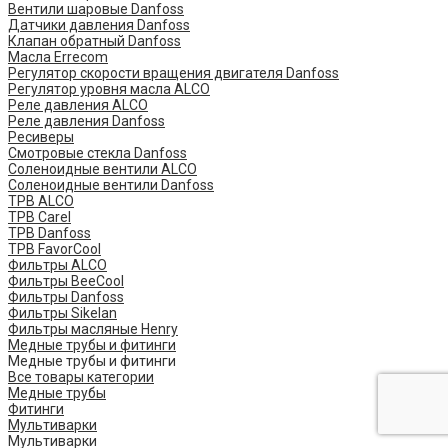
Вентили шаровые Danfoss
Датчики давления Danfoss
Клапан обратный Danfoss
Масла Errecom
Регулятор скорости вращения двигателя Danfoss
Регулятор уровня масла ALCO
Реле давления ALCO
Реле давления Danfoss
Ресиверы
Смотровые стекла Danfoss
Соленоидные вентили ALCO
Соленоидные вентили Danfoss
ТРВ ALCO
ТРВ Carel
ТРВ Danfoss
ТРВ FavorCool
Фильтры ALCO
Фильтры BeeCool
Фильтры Danfoss
Фильтры Sikelan
Фильтры масляные Henry
Медные трубы и фитинги
Медные трубы и фитинги
Все товары категории
Медные трубы
Фитинги
Мультиварки
Мультиварки