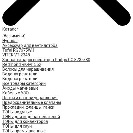
Каталог
(без имени)
Hyundai
Аксессуар для вентилятора
Tefal RG7675WH
VITEK VT-2348
Запчасти парогенератора Philips GC 8735/80
Redmond RK-M1552
Волосы для наращивания
Водонагреватели
Водонагреватели
Все товары категории
Аноды магниевые
Кабель с УЗО
Платы и панели управления
Предохранительные клапаны
Прокладки, фланцы, гайки
ТЭНы водяные
ТЭНы для водонагревателей
ТЭНы для конвекторов
ТЭНы для саун
ТЭНы промышленные