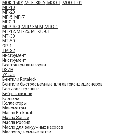
МОК-150У, МОК-300У, МОО-1, МОО-1-01
МП-10
МП-20
МП-5, МП-7
МПО-1
МПР-350, МПР-350М, МПО-1
МТ-12, МТ-25, МТ-25-01
МТ-30
МТ-50
ОР-1
ТМ-32
Инструмент
Инструмент
Все товары категории
DSZH
VALUE
Вентили Rotalock
Вентили быстросъемные для автокондиционеров
Весы электронные
Виброгасители
Клапана
Коллекторы
Манометры
Масло Emkarate
Масла Suniso
Масла Россия
Масло для вакуумных насосов
Маслоподъемные петли