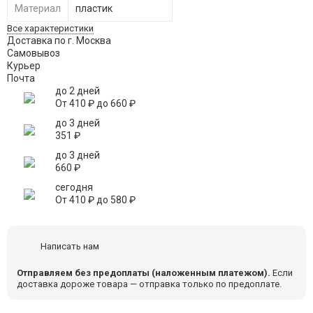
Материал
пластик
Все характеристики
Доставка по г. Москва
Самовывоз
Курьер
Почта
до 2 дней
От
410
₽
до
660
₽
до 3 дней
351
₽
до 3 дней
660
₽
сегодня
От
410
₽
до
580
₽
Написать нам
Отправляем без предоплаты (наложенным платежом).
Если
доставка дороже товара — отправка только по предоплате.