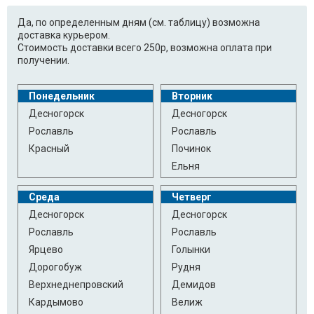
Да, по определенным дням (см. таблицу) возможна
доставка курьером.
Стоимость доставки всего 250р, возможна оплата при
получении.
Понедельник
Вторник
Десногорск
Десногорск
Рославль
Рославль
Красный
Починок
Ельня
Среда
Четверг
Десногорск
Десногорск
Рославль
Рославль
Ярцево
Голынки
Дорогобуж
Рудня
Верхнеднепровский
Демидов
Кардымово
Велиж