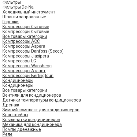
Фильтры
Фильтры De-Na
Холодильный инструмент
Шланги заправочные
Горелки
Компрессоры бытовые
Компрессоры бытовые
Все товары категории
Компрессоры ACC
Компрессоры Aspera
Компрессоры Danfoss (Secop)
Компрессоры Jiaxipera
Компрессоры LG
Компрессоры Wansheng
Компрессоры Атлант
Компрессоры Berlingtoun
Кондиционеры
Кондиционеры
Все товары категории
Вентили для кондиционеров
Датчики температуры кондиционеров
Дренаж
Зимний комплект для кондиционеров
Кронштейны
Крыльчатки кондиционеров
Механика для кондиционера
Помпы дренажные
Реле