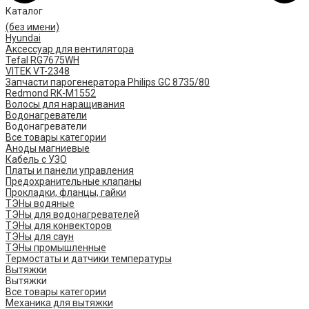
Каталог
(без имени)
Hyundai
Аксессуар для вентилятора
Tefal RG7675WH
VITEK VT-2348
Запчасти парогенератора Philips GC 8735/80
Redmond RK-M1552
Волосы для наращивания
Водонагреватели
Водонагреватели
Все товары категории
Аноды магниевые
Кабель с УЗО
Платы и панели управления
Предохранительные клапаны
Прокладки, фланцы, гайки
ТЭНы водяные
ТЭНы для водонагревателей
ТЭНы для конвекторов
ТЭНы для саун
ТЭНы промышленные
Термостаты и датчики температуры
Вытяжки
Вытяжки
Все товары категории
Механика для вытяжки