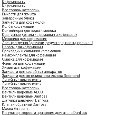
Кофемашины
Кофемашины
Все товары категории
Емкости для жмыха
Заварочные блоки
Запчасти для кофемолок
Колбы кофемашин
Контейнеры для воды и молока
Корпусные детали кофемашин и кофеварок
Механика для кофемашин
Электрогруппа (датчики, редуктора, платы, прочие...)
Насосы для кофемашин
Прокладки и сальники кофемашин
Ремкомплекты для кофемашин
Смазка для кофемашин
Фильтра для кофемашин
Химия для кофемашин
Запчасти для кофейных аппаратов
Запчасти для вспенивателя молока Redmond
Линейные компоненты
Линейные компоненты
Все товары категории
Вентили шаровые ALCO
Вентили шаровые Danfoss
Датчики давления Danfoss
Клапан обратный Danfoss
Масла Errecom
Регулятор скорости вращения двигателя Danfoss