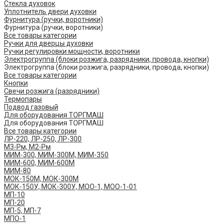
Стекла духовок
Уплотнитель двери духовки
Фурнитура (ручки, воротники)
Фурнитура (ручки, воротники)
Все товары категории
Ручки для дверцы духовки
Ручки регулировки мощности, воротники
Электрогруппа (блоки розжига, разрядники, провода, кнопки)
Электрогруппа (блоки розжига, разрядники, провода, кнопки)
Все товары категории
Кнопки
Свечи розжига (разрядники)
Термопары
Подвод газовый
Для оборудования ТОРГМАШ
Для оборудования ТОРГМАШ
Все товары категории
ЛР-220, ЛР-250, ЛР-300
М3-Рм, М2-Рм
МИМ-300, МИМ-300М, МИМ-350
МИМ-600, МИМ-600М
МИМ-80
МОК-150М, МОК-300М
МОК-150У, МОК-300У, МОО-1, МОО-1-01
МП-10
МП-20
МП-5, МП-7
МПО-1