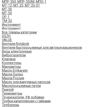
МПР-350, МПР-350М, МПО-1
МТ-12, МТ-25, МТ-25-01
МТ-30
МТ-50
ОР-1
ТМ-32
Инструмент
Инструмент
Все товары категории
DSZH
VALUE
Вентили Rotalock
Вентили быстросъемные для автокондиционеров
Весы электронные
Виброгасители
Клапана
Коллекторы
Манометры
Масло Emkarate
Масла Suniso
Масла Россия
Масло для вакуумных насосов
Маслоподъемные петли
Припой
Термометры
Течеискатели, УФ добавки
Трубка капиллярная с гайками
Труборезы