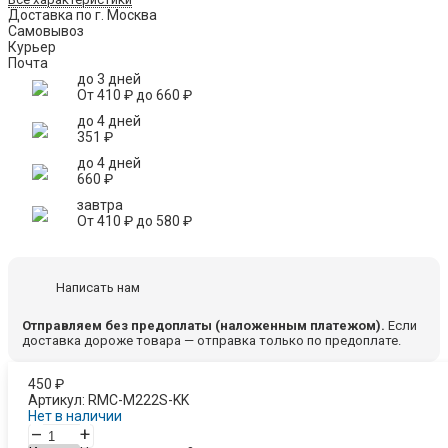
Доставка по г. Москва
Самовывоз
Курьер
Почта
до 3 дней
От
410
₽
до
660
₽
до 4 дней
351
₽
до 4 дней
660
₽
завтра
От
410
₽
до
580
₽
Написать нам
Отправляем без предоплаты (наложенным платежом).
Если
доставка дороже товара — отправка только по предоплате.
450
₽
Артикул:
RMC-M222S-KK
Нет в наличии
–
+