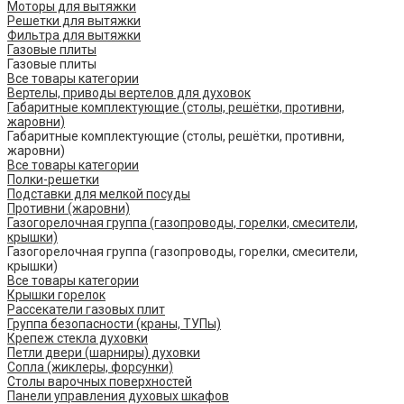
Моторы для вытяжки
Решетки для вытяжки
Фильтра для вытяжки
Газовые плиты
Газовые плиты
Все товары категории
Вертелы, приводы вертелов для духовок
Габаритные комплектующие (столы, решётки, противни,
жаровни)
Габаритные комплектующие (столы, решётки, противни,
жаровни)
Все товары категории
Полки-решетки
Подставки для мелкой посуды
Противни (жаровни)
Газогорелочная группа (газопроводы, горелки, смесители,
крышки)
Газогорелочная группа (газопроводы, горелки, смесители,
крышки)
Все товары категории
Крышки горелок
Рассекатели газовых плит
Группа безопасности (краны, ТУПы)
Крепеж стекла духовки
Петли двери (шарниры) духовки
Сопла (жиклеры, форсунки)
Столы варочных поверхностей
Панели управления духовых шкафов