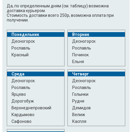
Да, по определенным дням (см. таблицу) возможна
доставка курьером.
Стоимость доставки всего 250р, возможна оплата при
получении.
Понедельник
Вторник
Десногорск
Десногорск
Рославль
Рославль
Красный
Починок
Ельня
Среда
Четверг
Десногорск
Десногорск
Рославль
Рославль
Ярцево
Голынки
Дорогобуж
Рудня
Верхнеднепровский
Демидов
Кардымово
Велиж
Сафоново
Каспля