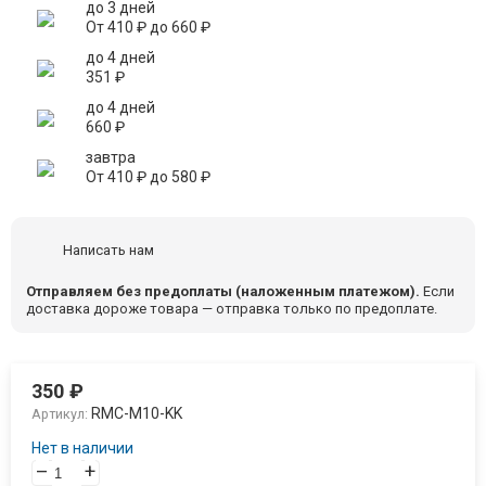
до 3 дней
От
410
₽
до
660
₽
до 4 дней
351
₽
до 4 дней
660
₽
завтра
От
410
₽
до
580
₽
Написать нам
Отправляем без предоплаты (наложенным платежом).
Если
доставка дороже товара — отправка только по предоплате.
350
₽
RMC-M10-KK
Артикул:
Нет в наличии
–
+