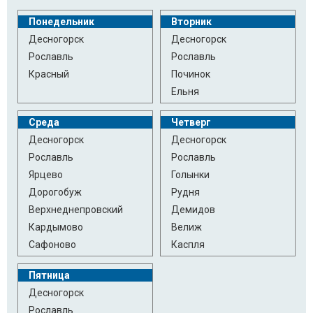
Понедельник
Вторник
Десногорск
Десногорск
Рославль
Рославль
Красный
Починок
Ельня
Среда
Четверг
Десногорск
Десногорск
Рославль
Рославль
Ярцево
Голынки
Дорогобуж
Рудня
Верхнеднепровский
Демидов
Кардымово
Велиж
Сафоново
Каспля
Пятница
Десногорск
Рославль