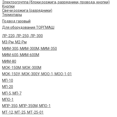
Электрогруппа (блоки розжига, разрядники, провода, кнопки)
Кнопки
Свечи розжига (разрядники)
Термопары
Подвод газовый
Для оборудования ТОРГМАШ
ЛР-220, ЛР-250, ЛР-300
М3-Рм, М2-Рм
МИМ-300, МИМ-300М, МИМ-350
МИМ-600, МИМ-600М
МИМ-80
МОК-150М, МОК-300М
МОК-150У, МОК-300У, МОО-1, МОО-1-01
МП-10
МП-20
МП-5, МП-7
МПО-1
МПР-350, МПР-350М, МПО-1
МТ-12, МТ-25, МТ-25-01