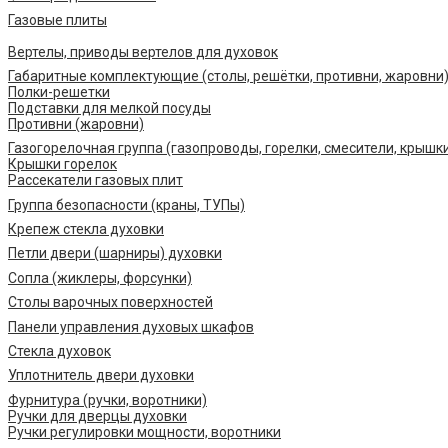
Газовые плиты
Вертелы, приводы вертелов для духовок
Габаритные комплектующие (столы, решётки, противни, жаровни
Полки-решетки
Подставки для мелкой посуды
Противни (жаровни)
Газогорелочная группа (газопроводы, горелки, смесители, крышк
Крышки горелок
Рассекатели газовых плит
Группа безопасности (краны, ТУПы)
Крепеж стекла духовки
Петли двери (шарниры) духовки
Сопла (жиклеры, форсунки)
Столы варочных поверхностей
Панели управления духовых шкафов
Стекла духовок
Уплотнитель двери духовки
Фурнитура (ручки, воротники)
Ручки для дверцы духовки
Ручки регулировки мощности, воротники