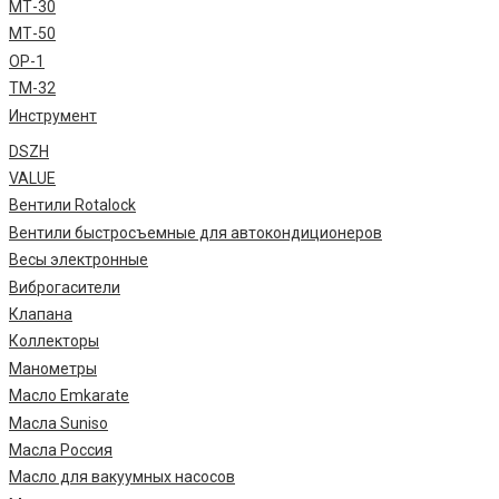
МТ-30
МТ-50
ОР-1
ТМ-32
Инструмент
DSZH
VALUE
Вентили Rotalock
Вентили быстросъемные для автокондиционеров
Весы электронные
Виброгасители
Клапана
Коллекторы
Манометры
Масло Emkarate
Масла Suniso
Масла Россия
Масло для вакуумных насосов