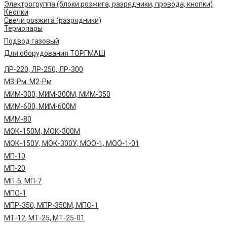
Электрогруппа (блоки розжига, разрядники, провода, кнопки)
Кнопки
Свечи розжига (разрядники)
Термопары
Подвод газовый
Для оборудования ТОРГМАШ
ЛР-220, ЛР-250, ЛР-300
М3-Рм, М2-Рм
МИМ-300, МИМ-300М, МИМ-350
МИМ-600, МИМ-600М
МИМ-80
МОК-150М, МОК-300М
МОК-150У, МОК-300У, МОО-1, МОО-1-01
МП-10
МП-20
МП-5, МП-7
МПО-1
МПР-350, МПР-350М, МПО-1
МТ-12, МТ-25, МТ-25-01