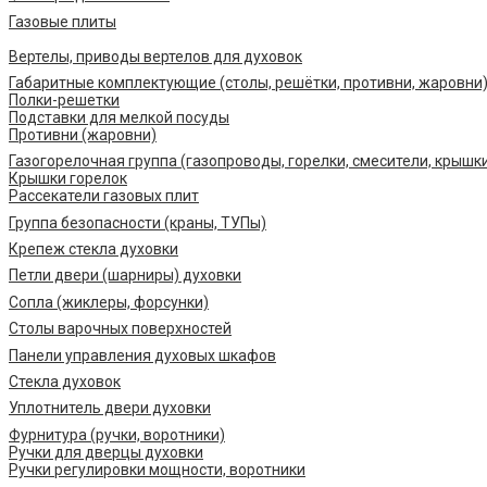
Газовые плиты
Вертелы, приводы вертелов для духовок
Габаритные комплектующие (столы, решётки, противни, жаровни
Полки-решетки
Подставки для мелкой посуды
Противни (жаровни)
Газогорелочная группа (газопроводы, горелки, смесители, крышк
Крышки горелок
Рассекатели газовых плит
Группа безопасности (краны, ТУПы)
Крепеж стекла духовки
Петли двери (шарниры) духовки
Сопла (жиклеры, форсунки)
Столы варочных поверхностей
Панели управления духовых шкафов
Стекла духовок
Уплотнитель двери духовки
Фурнитура (ручки, воротники)
Ручки для дверцы духовки
Ручки регулировки мощности, воротники