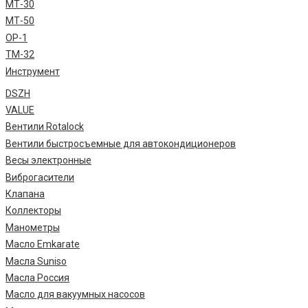
МТ-30
МТ-50
ОР-1
ТМ-32
Инструмент
DSZH
VALUE
Вентили Rotalock
Вентили быстросъемные для автокондиционеров
Весы электронные
Виброгасители
Клапана
Коллекторы
Манометры
Масло Emkarate
Масла Suniso
Масла Россия
Масло для вакуумных насосов