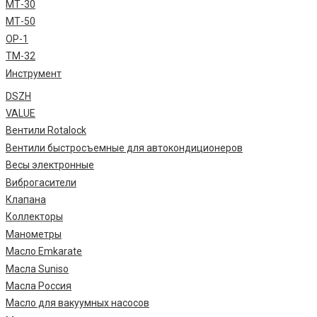
МТ-30
МТ-50
ОР-1
ТМ-32
Инструмент
DSZH
VALUE
Вентили Rotalock
Вентили быстросъемные для автокондиционеров
Весы электронные
Виброгасители
Клапана
Коллекторы
Манометры
Масло Emkarate
Масла Suniso
Масла Россия
Масло для вакуумных насосов