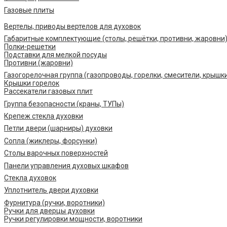
Газовые плиты
Вертелы, приводы вертелов для духовок
Габаритные комплектующие (столы, решётки, противни, жаровни
Полки-решетки
Подставки для мелкой посуды
Противни (жаровни)
Газогорелочная группа (газопроводы, горелки, смесители, крышк
Крышки горелок
Рассекатели газовых плит
Группа безопасности (краны, ТУПы)
Крепеж стекла духовки
Петли двери (шарниры) духовки
Сопла (жиклеры, форсунки)
Столы варочных поверхностей
Панели управления духовых шкафов
Стекла духовок
Уплотнитель двери духовки
Фурнитура (ручки, воротники)
Ручки для дверцы духовки
Ручки регулировки мощности, воротники