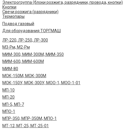
Электрогруппа (блоки розжига, разрядники, провода, кнопки)
Кнопки
Свечи розжига (разрядники)
Термопары
Подвод газовый
Для оборудования ТОРГМАШ
ЛР-220, ЛР-250, ЛР-300
М3-Рм, М2-Рм
МИМ-300, МИМ-300М, МИМ-350
МИМ-600, МИМ-600М
МИМ-80
МОК-150М, МОК-300М
МОК-150У, МОК-300У, МОО-1, МОО-1-01
МП-10
МП-20
МП-5, МП-7
МПО-1
МПР-350, МПР-350М, МПО-1
МТ-12, МТ-25, МТ-25-01