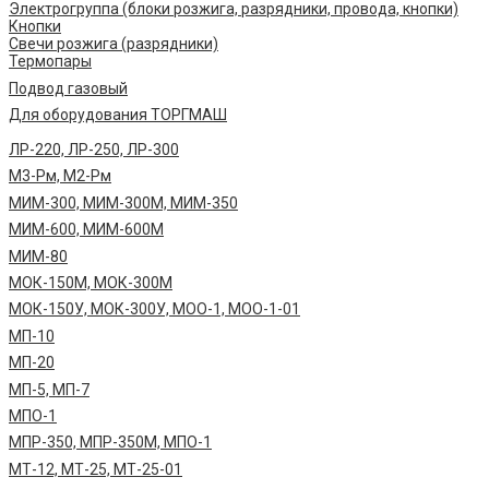
Электрогруппа (блоки розжига, разрядники, провода, кнопки)
Кнопки
Свечи розжига (разрядники)
Термопары
Подвод газовый
Для оборудования ТОРГМАШ
ЛР-220, ЛР-250, ЛР-300
М3-Рм, М2-Рм
МИМ-300, МИМ-300М, МИМ-350
МИМ-600, МИМ-600М
МИМ-80
МОК-150М, МОК-300М
МОК-150У, МОК-300У, МОО-1, МОО-1-01
МП-10
МП-20
МП-5, МП-7
МПО-1
МПР-350, МПР-350М, МПО-1
МТ-12, МТ-25, МТ-25-01