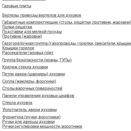
Газовые плиты
Вертелы, приводы вертелов для духовок
Габаритные комплектующие (столы, решётки, противни, жаровни
Полки-решетки
Подставки для мелкой посуды
Противни (жаровни)
Газогорелочная группа (газопроводы, горелки, смесители, крышк
Крышки горелок
Рассекатели газовых плит
Группа безопасности (краны, ТУПы)
Крепеж стекла духовки
Петли двери (шарниры) духовки
Сопла (жиклеры, форсунки)
Столы варочных поверхностей
Панели управления духовых шкафов
Стекла духовок
Уплотнитель двери духовки
Фурнитура (ручки, воротники)
Ручки для дверцы духовки
Ручки регулировки мощности, воротники