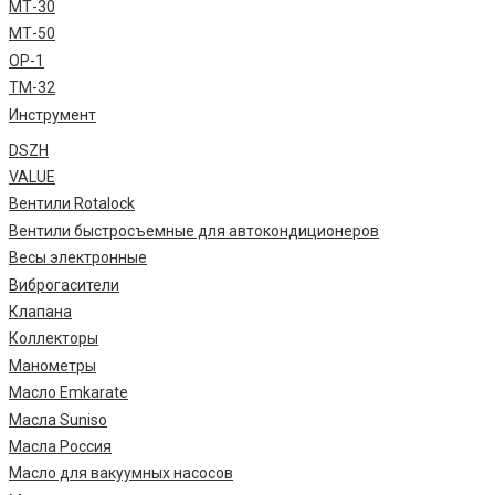
МТ-30
МТ-50
ОР-1
ТМ-32
Инструмент
DSZH
VALUE
Вентили Rotalock
Вентили быстросъемные для автокондиционеров
Весы электронные
Виброгасители
Клапана
Коллекторы
Манометры
Масло Emkarate
Масла Suniso
Масла Россия
Масло для вакуумных насосов