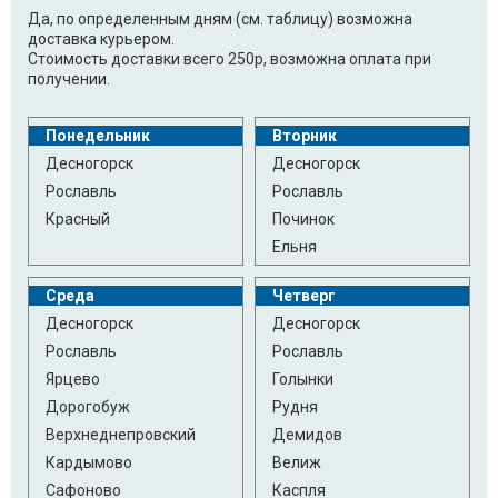
Да, по определенным дням (см. таблицу) возможна
доставка курьером.
Стоимость доставки всего 250р, возможна оплата при
получении.
Понедельник
Вторник
Десногорск
Десногорск
Рославль
Рославль
Красный
Починок
Ельня
Среда
Четверг
Десногорск
Десногорск
Рославль
Рославль
Ярцево
Голынки
Дорогобуж
Рудня
Верхнеднепровский
Демидов
Кардымово
Велиж
Сафоново
Каспля