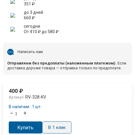
351
₽
до 3 дней
660
₽
сегодня
От
410
₽
до
580
₽
Написать нам
Отправляем без предоплаты (наложенным платежом).
Если
доставка дороже товара — отправка только по предоплате.
400
₽
RV-328-KV
Артикул:
В наличии : 1 шт.
–
+
Купить
В 1 клик