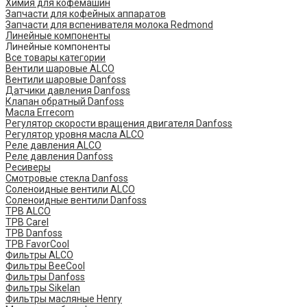
Химия для кофемашин
Запчасти для кофейных аппаратов
Запчасти для вспенивателя молока Redmond
Линейные компоненты
Линейные компоненты
Все товары категории
Вентили шаровые ALCO
Вентили шаровые Danfoss
Датчики давления Danfoss
Клапан обратный Danfoss
Масла Errecom
Регулятор скорости вращения двигателя Danfoss
Регулятор уровня масла ALCO
Реле давления ALCO
Реле давления Danfoss
Ресиверы
Смотровые стекла Danfoss
Соленоидные вентили ALCO
Соленоидные вентили Danfoss
ТРВ ALCO
ТРВ Carel
ТРВ Danfoss
ТРВ FavorCool
Фильтры ALCO
Фильтры BeeCool
Фильтры Danfoss
Фильтры Sikelan
Фильтры масляные Henry