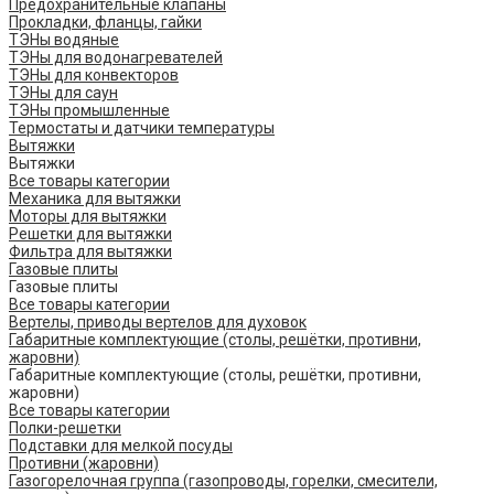
Предохранительные клапаны
Прокладки, фланцы, гайки
ТЭНы водяные
ТЭНы для водонагревателей
ТЭНы для конвекторов
ТЭНы для саун
ТЭНы промышленные
Термостаты и датчики температуры
Вытяжки
Вытяжки
Все товары категории
Механика для вытяжки
Моторы для вытяжки
Решетки для вытяжки
Фильтра для вытяжки
Газовые плиты
Газовые плиты
Все товары категории
Вертелы, приводы вертелов для духовок
Габаритные комплектующие (столы, решётки, противни,
жаровни)
Габаритные комплектующие (столы, решётки, противни,
жаровни)
Все товары категории
Полки-решетки
Подставки для мелкой посуды
Противни (жаровни)
Газогорелочная группа (газопроводы, горелки, смесители,