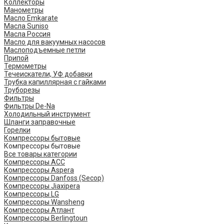
Коллекторы
Манометры
Масло Emkarate
Масла Suniso
Масла Россия
Масло для вакуумных насосов
Маслоподъемные петли
Припой
Термометры
Течеискатели, УФ добавки
Трубка капиллярная с гайками
Труборезы
Фильтры
Фильтры De-Na
Холодильный инструмент
Шланги заправочные
Горелки
Компрессоры бытовые
Компрессоры бытовые
Все товары категории
Компрессоры ACC
Компрессоры Aspera
Компрессоры Danfoss (Secop)
Компрессоры Jiaxipera
Компрессоры LG
Компрессоры Wansheng
Компрессоры Атлант
Компрессоры Berlingtoun