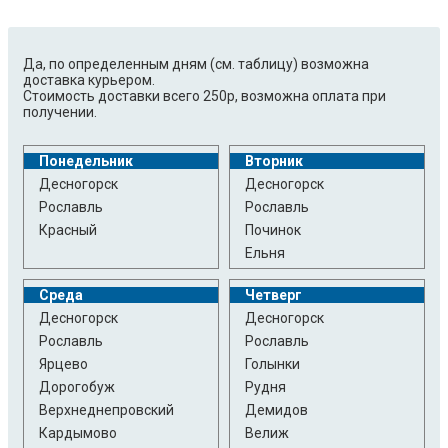
Да, по определенным дням (см. таблицу) возможна
доставка курьером.
Стоимость доставки всего 250р, возможна оплата при
получении.
Понедельник
Вторник
Десногорск
Десногорск
Рославль
Рославль
Красный
Починок
Ельня
Среда
Четверг
Десногорск
Десногорск
Рославль
Рославль
Ярцево
Голынки
Дорогобуж
Рудня
Верхнеднепровский
Демидов
Кардымово
Велиж