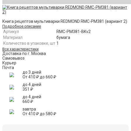
Книга рецептов мультиварки REDMOND RMC-PM381 (вариант 2)
Подробное описание
Артикул
RMC-PM381-BKv2
Материал
бумага
Количество в упаковке, шт
1
Все характеристики
Доставка по г. Москва
Самовывоз
Курьер
Почта
до 3 дней
От
410
₽
до
660
₽
до 4 дней
351
₽
до 4 дней
660
₽
завтра
От
410
₽
до
580
₽