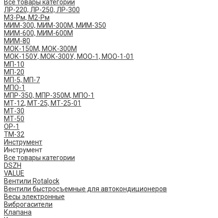
Все товары категории
ЛР-220, ЛР-250, ЛР-300
М3-Рм, М2-Рм
МИМ-300, МИМ-300М, МИМ-350
МИМ-600, МИМ-600М
МИМ-80
МОК-150М, МОК-300М
МОК-150У, МОК-300У, МОО-1, МОО-1-01
МП-10
МП-20
МП-5, МП-7
МПО-1
МПР-350, МПР-350М, МПО-1
МТ-12, МТ-25, МТ-25-01
МТ-30
МТ-50
ОР-1
ТМ-32
Инструмент
Инструмент
Все товары категории
DSZH
VALUE
Вентили Rotalock
Вентили быстросъемные для автокондиционеров
Весы электронные
Виброгасители
Клапана