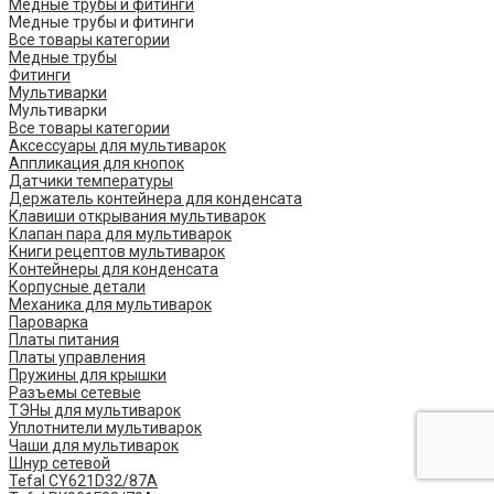
Медные трубы и фитинги
Медные трубы и фитинги
Все товары категории
Медные трубы
Фитинги
Мультиварки
Мультиварки
Все товары категории
Аксессуары для мультиварок
Аппликация для кнопок
Датчики температуры
Держатель контейнера для конденсата
Клавиши открывания мультиварок
Клапан пара для мультиварок
Книги рецептов мультиварок
Контейнеры для конденсата
Корпусные детали
Механика для мультиварок
Пароварка
Платы питания
Платы управления
Пружины для крышки
Разъемы сетевые
ТЭНы для мультиварок
Уплотнители мультиварок
Чаши для мультиварок
Шнур сетевой
Tefal CY621D32/87A