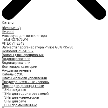
Каталог
(без имени)
Hyundai
Аксессуар для вентилятора
Tefal RG7675WH
VITEK VT-2348
Запчасти парогенератора Philips GC 8735/80
Redmond RK-M1552
Волосы для наращивания
Водонагреватели
Водонагреватели
Все товары категории
Аноды магниевые
Кабель с УЗО
Платы и панели управления
Предохранительные клапаны
Прокладки, фланцы, гайки
ТЭНы водяные
ТЭНы для водонагревателей
ТЭНы для конвекторов
ТЭНы для саун
ТЭНы промышленные