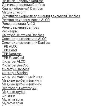
Вентили шаровые Danfoss
Датчики давления Danfoss
Клапан обратный Danfoss
Масла Errecom
Регулятор скорости вращения двигателя Danfoss
Регулятор уровня масла ALCO
Реле давления ALCO
Реле давления Danfoss
Ресиверы
Смотровые стекла Danfoss
Соленоидные вентили ALCO
Соленоидные вентили Danfoss
ТРВ ALCO
ТРВ Carel
ТРВ Danfoss
ТРВ FavorCool
Фильтры ALCO
Фильтры BeeCool
Фильтры Danfoss
Фильтры Sikelan
Фильтры масляные Henry
Медные трубы и фитинги
Медные трубы и фитинги
Все товары категории
Медные трубы
Фитинги
Мультиварки
Мультиварки