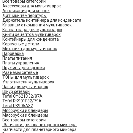
Все товары категории
Аксессуары для мультиварок
Аппликация для кнопок
Датчики температуры
Держатель контейнера для конденсата
Клавиши открывания мультиварок
Клапан пара для мультиварок
Книги рецептов мультиварок
Контейнеры для конденсата
Корпусные детали
Механика для мультиварок
Пароварка
Платы питания
Платы управления
Пружины для крышки
Разъемы сетевые
ТЭНы для мультиварок
Уплотнители мультиварок
Чаши для мультиварок
Шнур сетевой
Tefal CY621D32/87A
Tefal RK901F32/79A
Tefal RK905A32
Мясорубки и блендеры
Мясорубки и блендеры
Все товары категории
-Запчасти для планетарного миксера
-Запчасти для планетарного миксера