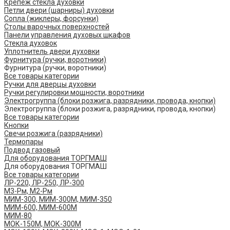
Крепеж стекла духовки
Петли двери (шарниры) духовки
Сопла (жиклеры, форсунки)
Столы варочных поверхностей
Панели управления духовых шкафов
Стекла духовок
Уплотнитель двери духовки
Фурнитура (ручки, воротники)
Фурнитура (ручки, воротники)
Все товары категории
Ручки для дверцы духовки
Ручки регулировки мощности, воротники
Электрогруппа (блоки розжига, разрядники, провода, кнопки)
Электрогруппа (блоки розжига, разрядники, провода, кнопки)
Все товары категории
Кнопки
Свечи розжига (разрядники)
Термопары
Подвод газовый
Для оборудования ТОРГМАШ
Для оборудования ТОРГМАШ
Все товары категории
ЛР-220, ЛР-250, ЛР-300
М3-Рм, М2-Рм
МИМ-300, МИМ-300М, МИМ-350
МИМ-600, МИМ-600М
МИМ-80
МОК-150М, МОК-300М