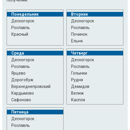
Понедельник
Вторник
Десногорск
Десногорск
Рославль
Рославль
Красный
Починок
Ельня
Среда
Четверг
Десногорск
Десногорск
Рославль
Рославль
Ярцево
Голынки
Дорогобуж
Рудня
Верхнеднепровский
Демидов
Кардымово
Велиж
Сафоново
Каспля
Пятница
Десногорск
Рославль