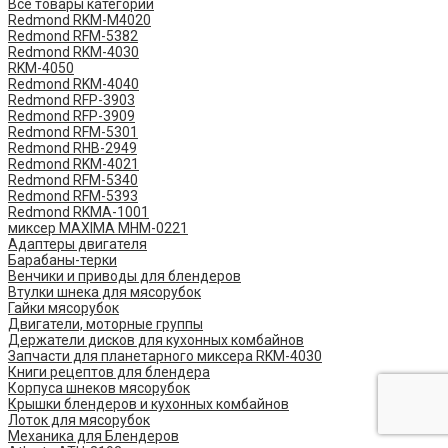
Все товары категории
Redmond RKM-M4020
Redmond RFM-5382
Redmond RKM-4030
RKM-4050
Redmond RKM-4040
Redmond RFP-3903
Redmond RFP-3909
Redmond RFM-5301
Redmond RHB-2949
Redmond RKM-4021
Redmond RFM-5340
Redmond RFM-5393
Redmond RKMA-1001
миксер MAXIMA MHM-0221
Адаптеры двигателя
Барабаны-терки
Венчики и приводы для блендеров
Втулки шнека для мясорубок
Гайки мясорубок
Двигатели, моторные группы
Держатели дисков для кухонных комбайнов
Запчасти для планетарного миксера RKM-4030
Книги рецептов для блендера
Корпуса шнеков мясорубок
Крышки блендеров и кухонных комбайнов
Лоток для мясорубок
Механика для Блендеров