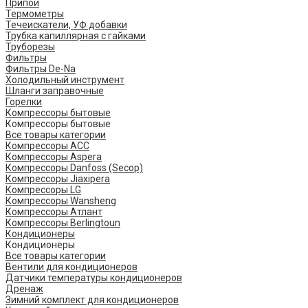
Припой
Термометры
Течеискатели, УФ добавки
Трубка капиллярная с гайками
Труборезы
Фильтры
Фильтры De-Na
Холодильный инструмент
Шланги заправочные
Горелки
Компрессоры бытовые
Компрессоры бытовые
Все товары категории
Компрессоры ACC
Компрессоры Aspera
Компрессоры Danfoss (Secop)
Компрессоры Jiaxipera
Компрессоры LG
Компрессоры Wansheng
Компрессоры Атлант
Компрессоры Berlingtoun
Кондиционеры
Кондиционеры
Все товары категории
Вентили для кондиционеров
Датчики температуры кондиционеров
Дренаж
Зимний комплект для кондиционеров