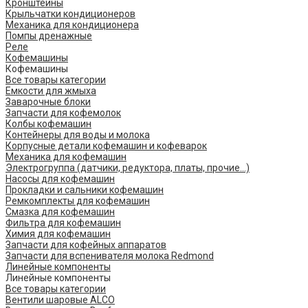
Кронштейны
Крыльчатки кондиционеров
Механика для кондиционера
Помпы дренажные
Реле
Кофемашины
Кофемашины
Все товары категории
Емкости для жмыха
Заварочные блоки
Запчасти для кофемолок
Колбы кофемашин
Контейнеры для воды и молока
Корпусные детали кофемашин и кофеварок
Механика для кофемашин
Электрогруппа (датчики, редуктора, платы, прочие...)
Насосы для кофемашин
Прокладки и сальники кофемашин
Ремкомплекты для кофемашин
Смазка для кофемашин
Фильтра для кофемашин
Химия для кофемашин
Запчасти для кофейных аппаратов
Запчасти для вспенивателя молока Redmond
Линейные компоненты
Линейные компоненты
Все товары категории
Вентили шаровые ALCO