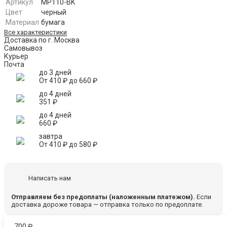
Артикул
MP110-BK
Цвет
черный
Материал
бумага
Все характеристики
Доставка по г. Москва
Самовывоз
Курьер
Почта
до 3 дней
От
410
₽
до
660
₽
до 4 дней
351
₽
до 4 дней
660
₽
завтра
От
410
₽
до
580
₽
Написать нам
Отправляем без предоплаты (наложенным платежом).
Если
доставка дороже товара — отправка только по предоплате.
700
₽