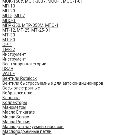
МОК-150У, МОК-300У, МОО-1, МОО-1-01
МП-10
МП-20
МП-5, МП-7
МПО-1
МПР-350, МПР-350М, МПО-1
МТ-12, МТ-25, МТ-25-01
МТ-30
МТ-50
ОР-1
ТМ-32
Инструмент
Инструмент
Все товары категории
DSZH
VALUE
Вентили Rotalock
Вентили быстросъемные для автокондиционеров
Весы электронные
Виброгасители
Клапана
Коллекторы
Манометры
Масло Emkarate
Масла Suniso
Масла Россия
Масло для вакуумных насосов
Маслоподъемные петли