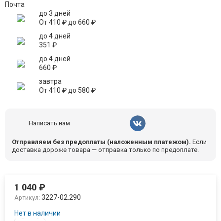
Почта
до 3 дней
От
410
₽
до
660
₽
до 4 дней
351
₽
до 4 дней
660
₽
завтра
От
410
₽
до
580
₽
Написать нам
Отправляем без предоплаты (наложенным платежом).
Если
доставка дороже товара — отправка только по предоплате.
1 040
₽
3227-02.290
Артикул:
Нет в наличии