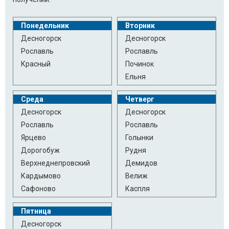
Понедельник
Вторник
Десногорск
Десногорск
Рославль
Рославль
Красный
Починок
Ельня
Среда
Четверг
Десногорск
Десногорск
Рославль
Рославль
Ярцево
Голынки
Дорогобуж
Рудня
Верхнеднепровский
Демидов
Кардымово
Велиж
Сафоново
Каспля
Пятница
Десногорск