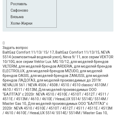
Рославль
Сафоново
Вязьма
Холм-Жирки
Задать вопрос
BaltGaz Comfort 11/13/ 15/ 17, BaltGaz Comfort 11/13/15, NEVA
5514 (композитный водяной узел), Neva 9/ 11, все серии VEKTOR
10/10G, все серии Vektor Lux. MG 10/12, для моделей брендов
VILTERM, для моделей брендов ​ARDERIA, для моделей брендов ​
ELECTROLUX, для моделей брендов ​MIZUDO, для моделей
брендов ​OASIS, для моделей брендов ​ZANUSSI, для моделей
брендов ​ЛАДОГАЗ, для моделей производимых до 2019г.
NEVALUХ 561 / NEVA 4506 / 4508 / 4510 / 4510 classic/ 4510M /
4610 / 4511 / 4513М, Для моделей производимых ООО
"БАЛТГАЗ" с 2020г. NEVA 4510 / 4510E / 4510T / 4512T / 4511 /
4511E / 4513М / 4610 / 4610E / НеваLUX 5514/ 5514E/ 5514М /
Master Gas 10, Для моделей производимых ООО "БАЛТГАЗ" с
2020г. NEVA 4510 / 4510E / 4510T / 4512T / 4511 / 4511E / 4513М
/ 4610 / 4610E / НеваLUX 5514/ 5514E/ 5514М / Master Gas 10,