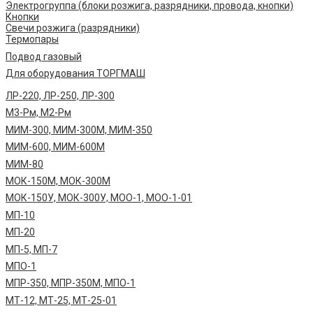
Электрогруппа (блоки розжига, разрядники, провода, кнопки)
Кнопки
Свечи розжига (разрядники)
Термопары
Подвод газовый
Для оборудования ТОРГМАШ
ЛР-220, ЛР-250, ЛР-300
М3-Рм, М2-Рм
МИМ-300, МИМ-300М, МИМ-350
МИМ-600, МИМ-600М
МИМ-80
МОК-150М, МОК-300М
МОК-150У, МОК-300У, МОО-1, МОО-1-01
МП-10
МП-20
МП-5, МП-7
МПО-1
МПР-350, МПР-350М, МПО-1
МТ-12, МТ-25, МТ-25-01