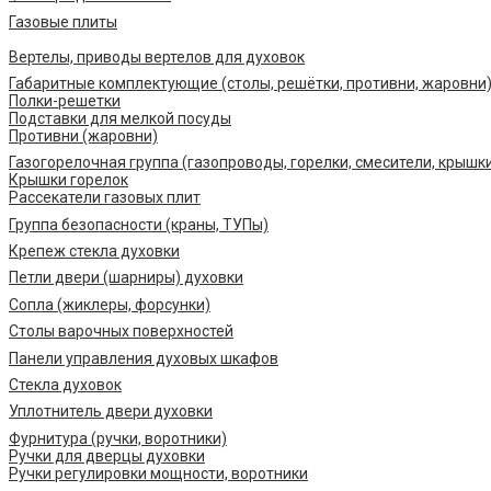
Газовые плиты
Вертелы, приводы вертелов для духовок
Габаритные комплектующие (столы, решётки, противни, жаровни
Полки-решетки
Подставки для мелкой посуды
Противни (жаровни)
Газогорелочная группа (газопроводы, горелки, смесители, крышк
Крышки горелок
Рассекатели газовых плит
Группа безопасности (краны, ТУПы)
Крепеж стекла духовки
Петли двери (шарниры) духовки
Сопла (жиклеры, форсунки)
Столы варочных поверхностей
Панели управления духовых шкафов
Стекла духовок
Уплотнитель двери духовки
Фурнитура (ручки, воротники)
Ручки для дверцы духовки
Ручки регулировки мощности, воротники