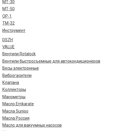
МТ-30
МТ-50
ОР-1
ТМ-32
Инструмент
DSZH
VALUE
Вентили Rotalock
Вентили быстросъемные для автокондиционеров
Весы электронные
Виброгасители
Клапана
Коллекторы
Манометры
Масло Emkarate
Масла Suniso
Масла Россия
Масло для вакуумных насосов