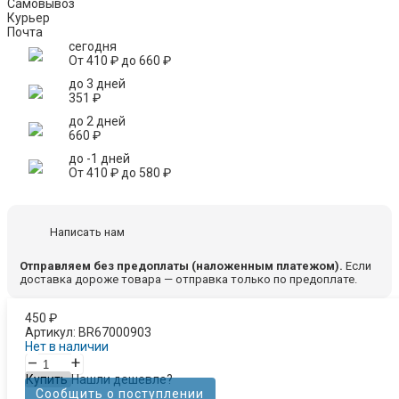
Самовывоз
Курьер
Почта
сегодня
От
410
₽
до
660
₽
до 3 дней
351
₽
до 2 дней
660
₽
до -1 дней
От
410
₽
до
580
₽
Написать нам
Отправляем без предоплаты (наложенным платежом).
Если
доставка дороже товара — отправка только по предоплате.
450
₽
Артикул:
BR67000903
Нет в наличии
–
+
Купить
Нашли дешевле?
Сообщить о поступлении