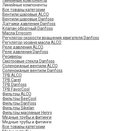
Линейные компоненты
Линейные компоненты
Все товары категории
Вентили шаровые ALCO
Вентили шаровые Danfoss
Датчики давления Danfoss
Клапан обратный Danfoss
Масла Errecom
Регулятор скорости вращения двигателя Danfoss
Регулятор уровня масла ALCO
Реле давления ALCO
Реле давления Danfoss
Ресиверы
Смотровые стекла Danfoss
Соленоидные вентили ALCO
Соленоидные вентили Danfoss
ТРВ ALCO
ТРВ Carel
ТРВ Danfoss
ТРВ FavorCool
Фильтры ALCO
Фильтры BeeCool
Фильтры Danfoss
Фильтры Sikelan
Фильтры масляные Henry
Медные трубы и фитинги
Медные трубы и фитинги
Все товары категории