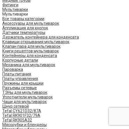
Медные трубы
Фитинги
Мультиварки
Мультиварки
Все товары категории
Аксессуары для мультиварок
Аппликация для кнопок
Датчики температуры
Держатель контейнера для конденсата
Клавиши открывания мультиварок
Клапан пара для мультиварок
Книги рецептов мультиварок
Контейнеры для конденсата
Корпусные детали
Механика для мультиварок
Пароварка
Платы питания
Платы управления
Пружины для крышки
Разъемы сетевые
ТЭНы для мультиварок
Уплотнители мультиварок
Чаши для мультиварок
Шнур сетевой
Tefal CY621D32/87A
Tefal RK901F32/79A
Tefal RK905A32
Мясорубки и блендеры