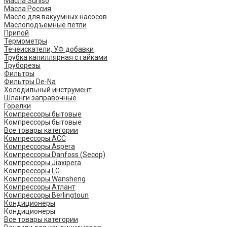
Масла Suniso
Масла Россия
Масло для вакуумных насосов
Маслоподъемные петли
Припой
Термометры
Течеискатели, УФ добавки
Трубка капиллярная с гайками
Труборезы
Фильтры
Фильтры De-Na
Холодильный инструмент
Шланги заправочные
Горелки
Компрессоры бытовые
Компрессоры бытовые
Все товары категории
Компрессоры ACC
Компрессоры Aspera
Компрессоры Danfoss (Secop)
Компрессоры Jiaxipera
Компрессоры LG
Компрессоры Wansheng
Компрессоры Атлант
Компрессоры Berlingtoun
Кондиционеры
Кондиционеры
Все товары категории