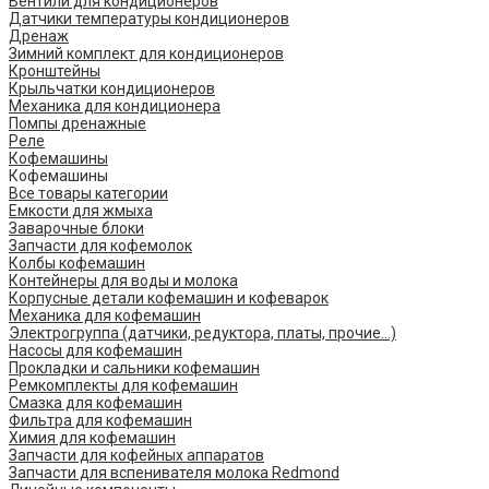
Вентили для кондиционеров
Датчики температуры кондиционеров
Дренаж
Зимний комплект для кондиционеров
Кронштейны
Крыльчатки кондиционеров
Механика для кондиционера
Помпы дренажные
Реле
Кофемашины
Кофемашины
Все товары категории
Емкости для жмыха
Заварочные блоки
Запчасти для кофемолок
Колбы кофемашин
Контейнеры для воды и молока
Корпусные детали кофемашин и кофеварок
Механика для кофемашин
Электрогруппа (датчики, редуктора, платы, прочие...)
Насосы для кофемашин
Прокладки и сальники кофемашин
Ремкомплекты для кофемашин
Смазка для кофемашин
Фильтра для кофемашин
Химия для кофемашин
Запчасти для кофейных аппаратов
Запчасти для вспенивателя молока Redmond