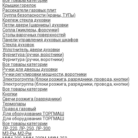
Все товары категории
Крышки горелок
Рассекатели газовых плит
Группа безопасности (краны, ТУПы)
Крепеж стекла духовки
Петли двери (шарниры) духовки
Сопла (жиклеры, форсунки)
Столы варочных поверхностей
Панели управления духовых шкафов
Стекла духовок
Уплотнитель двери духовки
Фурнитура (ручки, воротники)
Фурнитура (ручки, воротники)
Все товары категории
Ручки для дверцы духовки
Ручки регулировки мощности, воротники
Электрогруппа (блоки розжига, разрядники, провода, кнопки)
Электрогруппа (блоки розжига, разрядники, провода, кнопки)
Все товары категории
Кнопки
Свечи розжига (разрядники)
Термопары
Подвод газовый
Для оборудования ТОРГМАШ
Для оборудования ТОРГМАШ
Все товары категории
ЛР-220, ЛР-250, ЛР-300
М3-Рм, М2-Рм