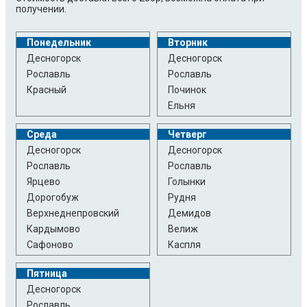
получении.
Понедельник
Вторник
Десногорск
Десногорск
Рославль
Рославль
Красный
Починок
Ельня
Среда
Четверг
Десногорск
Десногорск
Рославль
Рославль
Ярцево
Голынки
Дорогобуж
Рудня
Верхнеднепровский
Демидов
Кардымово
Велиж
Сафоново
Каспля
Пятница
Десногорск
Рославль