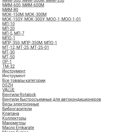
МИМ-300, МИМ-300М, МИМ-350
МИМ-600, МИМ-600М
МИМ-80
МОК-150М, МОК-300М
МОК-150У, МОК-300У, МОО-1, МОО-1-01
МП-10
МП-20
МП-5, МП-7
МПО-1
МПР-350, МПР-350М, МПО-1
МТ-12, МТ-25, МТ-25-01
МТ-30
МТ-50
ОР-1
ТМ-32
Инструмент
Инструмент
Все товары категории
DSZH
VALUE
Вентили Rotalock
Вентили быстросъемные для автокондиционеров
Весы электронные
Виброгасители
Клапана
Коллекторы
Манометры
Масло Emkarate