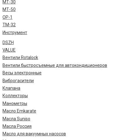
МТ-30
МТ-50
ОР-1
ТМ-32
Инструмент
DSZH
VALUE
Вентили Rotalock
Вентили быстросъемные для автокондиционеров
Весы электронные
Виброгасители
Клапана
Коллекторы
Манометры
Масло Emkarate
Масла Suniso
Масла Россия
Масло для вакуумных насосов