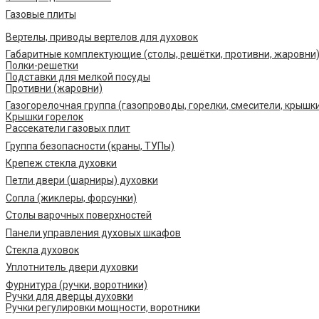
Газовые плиты
Вертелы, приводы вертелов для духовок
Габаритные комплектующие (столы, решётки, противни, жаровни
Полки-решетки
Подставки для мелкой посуды
Противни (жаровни)
Газогорелочная группа (газопроводы, горелки, смесители, крышк
Крышки горелок
Рассекатели газовых плит
Группа безопасности (краны, ТУПы)
Крепеж стекла духовки
Петли двери (шарниры) духовки
Сопла (жиклеры, форсунки)
Столы варочных поверхностей
Панели управления духовых шкафов
Стекла духовок
Уплотнитель двери духовки
Фурнитура (ручки, воротники)
Ручки для дверцы духовки
Ручки регулировки мощности, воротники