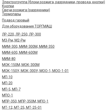
Электрогруппа (блоки розжига, разрядники, провода, кнопки)
Кнопки
Свечи розжига (разрядники)
Термопары
Подвод газовый
Для оборудования ТОРГМАШ
ЛР-220, ЛР-250, ЛР-300
М3-Рм, М2-Рм
МИМ-300, МИМ-300М, МИМ-350
МИМ-600, МИМ-600М
МИМ-80
МОК-150М, МОК-300М
МОК-150У, МОК-300У, МОО-1, МОО-1-01
МП-10
МП-20
МП-5, МП-7
МПО-1
МПР-350, МПР-350М, МПО-1
МТ-12, МТ-25, МТ-25-01