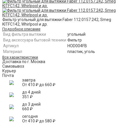
Фильтр угольный для вытяжки Faber 112.0157.242, Smeg
KITFC142, Whirlpool и др.
Подробное описание
Вид фильтра вытяжки
угольный
Вид аксессуара бытовой техники
Фильтр
Артикул
HOD004FB
Материал
пластик, уголь
Все характеристики
Доставка по г. Москва
Самовывоз
Курьер
Почта
завтра
От
410
₽
до
660
₽
до 4 дней
351
₽
до 3 дней
660
₽
сегодня
От
410
₽
до
580
₽