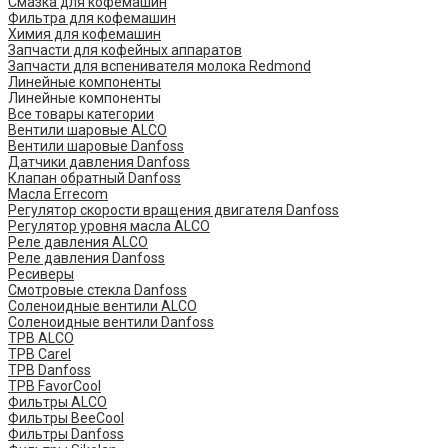
Смазка для кофемашин
Фильтра для кофемашин
Химия для кофемашин
Запчасти для кофейных аппаратов
Запчасти для вспенивателя молока Redmond
Линейные компоненты
Линейные компоненты
Все товары категории
Вентили шаровые ALCO
Вентили шаровые Danfoss
Датчики давления Danfoss
Клапан обратный Danfoss
Масла Errecom
Регулятор скорости вращения двигателя Danfoss
Регулятор уровня масла ALCO
Реле давления ALCO
Реле давления Danfoss
Ресиверы
Смотровые стекла Danfoss
Соленоидные вентили ALCO
Соленоидные вентили Danfoss
ТРВ ALCO
ТРВ Carel
ТРВ Danfoss
ТРВ FavorCool
Фильтры ALCO
Фильтры BeeCool
Фильтры Danfoss