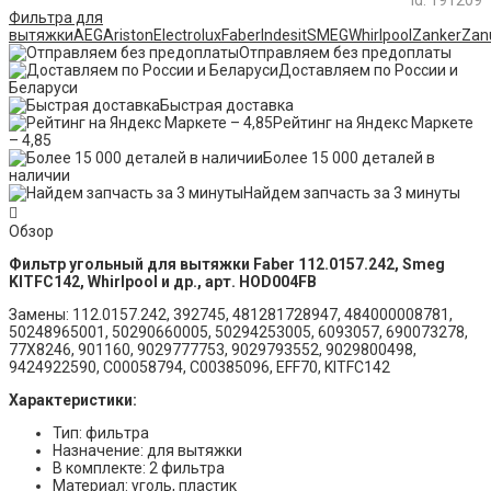
id: 191209
Фильтра для
вытяжки
AEG
Ariston
Electrolux
Faber
Indesit
SMEG
Whirlpool
Zanker
Zan
Отправляем без предоплаты
Доставляем по России и
Беларуси
Быстрая доставка
Рейтинг на Яндекс Маркете
– 4,85
Более 15 000 деталей в
наличии
Найдем запчасть за 3 минуты
Обзор
Фильтр угольный для вытяжки Faber 112.0157.242, Smeg
KITFC142, Whirlpool и др., арт. HOD004FB
Замены: 112.0157.242, 392745, 481281728947, 484000008781,
50248965001, 50290660005, 50294253005, 6093057, 690073278,
77X8246, 901160, 9029777753, 9029793552, 9029800498,
9424922590, C00058794, C00385096, EFF70, KITFC142
Характеристики:
Тип: фильтра
Назначение: для вытяжки
В комплекте: 2 фильтра
Материал: уголь, пластик