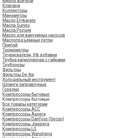
Виброгасители
Клапана
Коллекторы
Манометры
Масло Emkarate
Масла Suniso
Масла Россия
Масло для вакуумных насосов
Маслоподъемные петли
Припой
Термометры
Течеискатели, УФ добавки
Трубка капиллярная с гайками
Труборезы
Фильтры
Фильтры De-Na
Холодильный инструмент
Шланги заправочные
Горелки
Компрессоры бытовые
Компрессоры бытовые
Все товары категории
Компрессоры ACC
Компрессоры Aspera
Компрессоры Danfoss (Secop)
Компрессоры Jiaxipera
Компрессоры LG
Компрессоры Wansheng