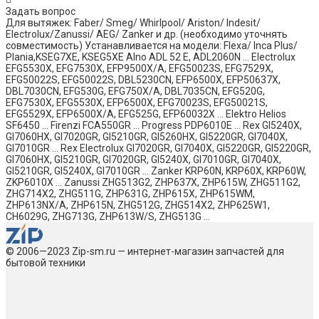
Задать вопрос
​Для вытяжек: Faber/​ Smeg/​ Whirlpool/ Ariston/ Indesit/
Electrolux/Zanussi/ AEG/ Zanker и др. (необходимо уточнять
совместимость) Устанавливается на модели: Flexa/ Inca Plus/ ​
Plania, ​​KSEG7XE, KSEG5XE Alno ADL 52 E, ADL2060N ... Electrolux
EFG5530X, EFG7530X, EFP9500X/A, EFG50023S, EFG7529X,
EFG50022S, EFG50022S, DBL5230CN, EFP6500X, EFP50637X,
DBL7030CN, EFG530G, EFG750X/A, DBL7035CN, EFG520G,
EFG7530X, EFG5530X, EFP6500X, EFG70023S, EFG50021S,
EFG5529X, EFP6500X/A, EFG525G, EFP60032X ... Elektro Helios
SF6450 ... Firenzi FCA550GR ... Progress PDP6010E ... Rex GI5240X,
GI7060HX, GI7020GR, GI5210GR, GI5260HX, GI5220GR, GI7040X,
GI7010GR ... Rex Electrolux GI7020GR, GI7040X, GI5220GR, GI5220GR,
GI7060HX, GI5210GR, GI7020GR, GI5240X, GI7010GR, GI7040X,
GI5210GR, GI5240X, GI7010GR ... Zanker KRP60N, KRP60X, KRP60W,
ZKP6010X ... Zanussi ZHG513G2, ZHP637X, ZHP615W, ZHG511G2,
ZHG714X2, ZHG511G, ZHP631G, ZHP615X, ZHP615WM,
ZHP613NX/A, ZHP615N, ZHG512G, ZHG514X2, ZHP625W1,
CH6029G, ZHG713G, ZHP613W/S, ZHG513G ...
© 2006—2023 Zip-sm.ru — интернет-магазин запчастей для
бытовой техники