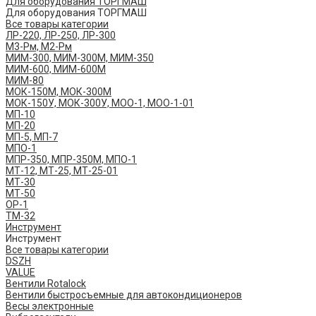
Для оборудования ТОРГМАШ
Для оборудования ТОРГМАШ
Все товары категории
ЛР-220, ЛР-250, ЛР-300
М3-Рм, М2-Рм
МИМ-300, МИМ-300М, МИМ-350
МИМ-600, МИМ-600М
МИМ-80
МОК-150М, МОК-300М
МОК-150У, МОК-300У, МОО-1, МОО-1-01
МП-10
МП-20
МП-5, МП-7
МПО-1
МПР-350, МПР-350М, МПО-1
МТ-12, МТ-25, МТ-25-01
МТ-30
МТ-50
ОР-1
ТМ-32
Инструмент
Инструмент
Все товары категории
DSZH
VALUE
Вентили Rotalock
Вентили быстросъемные для автокондиционеров
Весы электронные