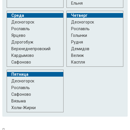
Ельня
Среда
Четверг
Десногорск
Десногорск
Рославль
Рославль
Ярцево
Голынки
Дорогобуж
Рудня
Верхнеднепровский
Демидов
Кардымово
Велиж
Сафоново
Каспля
Пятница
Десногорск
Рославль
Сафоново
Вязьма
Холм-Жирки