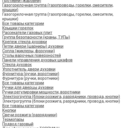
Противни (жаровни)
Газогорелочная группа (газопроводы, горелки, смесители,
крышки)
Газогорелочная группа (газопроводы, горелки, смесители,
крышки)
Все товары категории
Крышки горелок
Рассекатели газовых плит
Группа безопасности (краны, ТУПы)
Крепеж стекла духовки
Петли двери (шарниры) духовки
Сопла (жиклеры, форсунки)
Столы варочных поверхностей
Панели управления духовых шкафов
Стекла духовок
Уплотнитель двери духовки
Фурнитура (ручки, воротники)
Фурнитура (ручки, воротники)
Все товары категории
Ручки для дверцы духовки
Ручки регулировки мощности, воротники
Электрогруппа (блоки розжига, разрядники, провода, кнопки)
Электрогруппа (блоки розжига, разрядники, провода, кнопки)
Все товары категории
Кнопки
Свечи розжига (разрядники)
Термопары
Подвод газовый