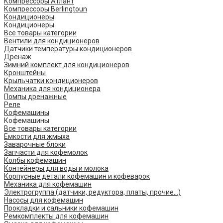
Компрессоры Атлант
Компрессоры Berlingtoun
Кондиционеры
Кондиционеры
Все товары категории
Вентили для кондиционеров
Датчики температуры кондиционеров
Дренаж
Зимний комплект для кондиционеров
Кронштейны
Крыльчатки кондиционеров
Механика для кондиционера
Помпы дренажные
Реле
Кофемашины
Кофемашины
Все товары категории
Емкости для жмыха
Заварочные блоки
Запчасти для кофемолок
Колбы кофемашин
Контейнеры для воды и молока
Корпусные детали кофемашин и кофеварок
Механика для кофемашин
Электрогруппа (датчики, редуктора, платы, прочие...)
Насосы для кофемашин
Прокладки и сальники кофемашин
Ремкомплекты для кофемашин