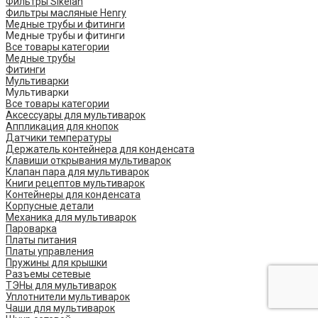
Фильтры Sikelan
Фильтры масляные Henry
Медные трубы и фитинги
Медные трубы и фитинги
Все товары категории
Медные трубы
Фитинги
Мультиварки
Мультиварки
Все товары категории
Аксессуары для мультиварок
Аппликация для кнопок
Датчики температуры
Держатель контейнера для конденсата
Клавиши открывания мультиварок
Клапан пара для мультиварок
Книги рецептов мультиварок
Контейнеры для конденсата
Корпусные детали
Механика для мультиварок
Пароварка
Платы питания
Платы управления
Пружины для крышки
Разъемы сетевые
ТЭНы для мультиварок
Уплотнители мультиварок
Чаши для мультиварок