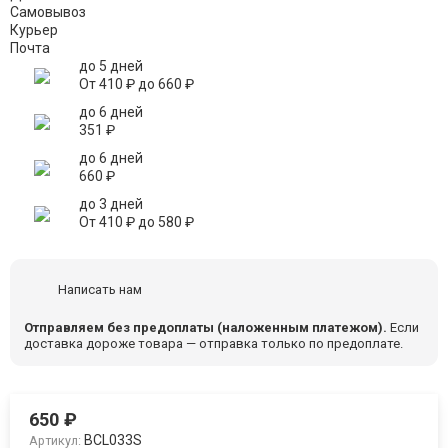
Самовывоз
Курьер
Почта
до 5 дней
От
410
₽
до
660
₽
до 6 дней
351
₽
до 6 дней
660
₽
до 3 дней
От
410
₽
до
580
₽
Написать нам
Отправляем без предоплаты (наложенным платежом).
Если
доставка дороже товара — отправка только по предоплате.
650
₽
BCL033S
Артикул: