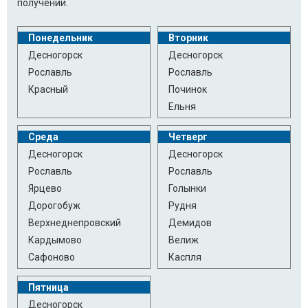
получении.
Понедельник
Вторник
Десногорск
Десногорск
Рославль
Рославль
Красный
Починок
Ельня
Среда
Четверг
Десногорск
Десногорск
Рославль
Рославль
Ярцево
Голынки
Дорогобуж
Рудня
Верхнеднепровский
Демидов
Кардымово
Велиж
Сафоново
Каспля
Пятница
Десногорск