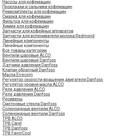
Насосы для кофемашин
Прокладки и сальники кофемашин
Ремкомплекты для кофемашин
Смазка для кофемашин
Фильтра для кофемашин
Химия для кофемашин
Запчасти для кофейных аппаратов
Запчасти для вспенивателя молока Redmond
Линейные компоненты
Линейные компоненты
Все товары категории
Вентили шаровые ALCO
Вентили шаровые Danfoss
Датчики давления Danfoss
Клапан обратный Danfoss
Масла Errecom
Регулятор скорости вращения двигателя Danfoss
Регулятор уровня масла ALCO
Реле давления ALCO
Реле давления Danfoss
Ресиверы
Смотровые стекла Danfoss
Соленоидные вентили ALCO
Соленоидные вентили Danfoss
ТРВ ALCO
ТРВ Carel
ТРВ Danfoss
ТРВ FavorCool