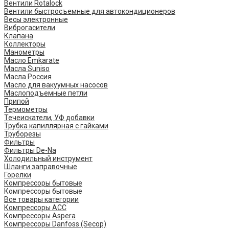
Вентили Rotalock
Вентили быстросъемные для автокондиционеров
Весы электронные
Виброгасители
Клапана
Коллекторы
Манометры
Масло Emkarate
Масла Suniso
Масла Россия
Масло для вакуумных насосов
Маслоподъемные петли
Припой
Термометры
Течеискатели, УФ добавки
Трубка капиллярная с гайками
Труборезы
Фильтры
Фильтры De-Na
Холодильный инструмент
Шланги заправочные
Горелки
Компрессоры бытовые
Компрессоры бытовые
Все товары категории
Компрессоры ACC
Компрессоры Aspera
Компрессоры Danfoss (Secop)