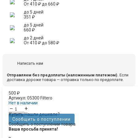
От
410
₽
до
660
₽
до 5 дней
351
₽
до 5 дней
660
₽
до 2 дней
От
410
₽
до
580
₽
Написать нам
Отправляем без предоплаты (наложенным платежом).
Если
доставка дороже товара — отправка только по предоплате.
500
₽
Артикул:
05300 Filtero
Нет в наличии
–
+
Купить
Нашли дешевле?
Сообщить о поступлении
Сообщить о поступлении товара
Ваша просьба принята!