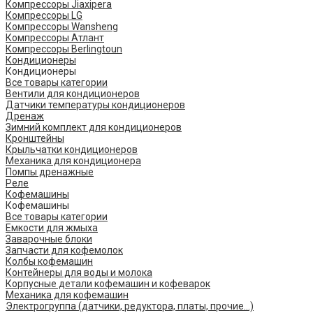
Компрессоры Jiaxipera
Компрессоры LG
Компрессоры Wansheng
Компрессоры Атлант
Компрессоры Berlingtoun
Кондиционеры
Кондиционеры
Все товары категории
Вентили для кондиционеров
Датчики температуры кондиционеров
Дренаж
Зимний комплект для кондиционеров
Кронштейны
Крыльчатки кондиционеров
Механика для кондиционера
Помпы дренажные
Реле
Кофемашины
Кофемашины
Все товары категории
Емкости для жмыха
Заварочные блоки
Запчасти для кофемолок
Колбы кофемашин
Контейнеры для воды и молока
Корпусные детали кофемашин и кофеварок
Механика для кофемашин
Электрогруппа (датчики, редуктора, платы, прочие...)