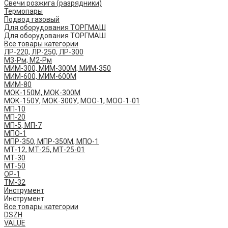
Свечи розжига (разрядники)
Термопары
Подвод газовый
Для оборудования ТОРГМАШ
Для оборудования ТОРГМАШ
Все товары категории
ЛР-220, ЛР-250, ЛР-300
М3-Рм, М2-Рм
МИМ-300, МИМ-300М, МИМ-350
МИМ-600, МИМ-600М
МИМ-80
МОК-150М, МОК-300М
МОК-150У, МОК-300У, МОО-1, МОО-1-01
МП-10
МП-20
МП-5, МП-7
МПО-1
МПР-350, МПР-350М, МПО-1
МТ-12, МТ-25, МТ-25-01
МТ-30
МТ-50
ОР-1
ТМ-32
Инструмент
Инструмент
Все товары категории
DSZH
VALUE