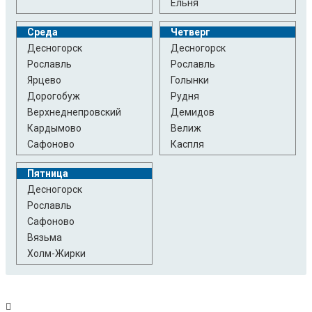
Ельня
Среда
Четверг
Десногорск
Десногорск
Рославль
Рославль
Ярцево
Голынки
Дорогобуж
Рудня
Верхнеднепровский
Демидов
Кардымово
Велиж
Сафоново
Каспля
Пятница
Десногорск
Рославль
Сафоново
Вязьма
Холм-Жирки