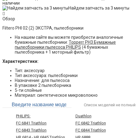
наличии
Найдем запчасть за 3 минуты
Обзор
Filtero PHI 02 (2) ЭКСТРА, пылесборники
На нашем сайте вы можете приобрести аналогичные
бумажные пылесборники:
Topperr PH3 Бумажные
пылесборники пылесоса PHILIPS
(4 бумажных
пылесборника + 1 моторный фильтр)
Характеристики:
Тип: аксессуар
Тип аксессуара: пылесборники
Назначение: для пылесоса
В упаковке 2 пылесборника
5-ти слойные
Материал: синтетическое микроволокно
Список моделей не полный
PHILIPS:
Duathlon
FC 6841 Triathlon
FC 6842 Triathlon
FC 6843 Triathlon
FC 6844 Triathlon
HR 6814 - HR 6845 Triathlon
HR 6888