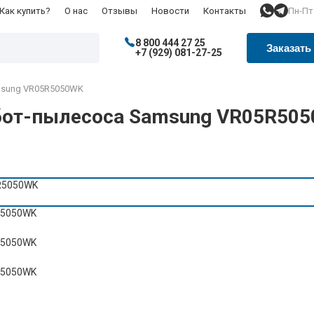
Пн-Пт:
Как купить?
О нас
Отзывы
Новости
Контакты
8 800 444 27 25
Заказать
+7 (929) 081-27-25
sung VR05R5050WK
обот-пылесоса Samsung VR05R50