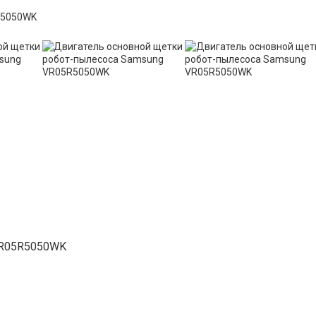
VR05R5050WK​