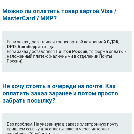
BF3N3W013/BWT
BF3ON3T011/BWT
Можно ли оплатить товар картой Visa /
BFN1351T/BWT
BF3N3W (BF3N3W080/BWT)
MasterCard / МИР?
NV70H3350CB/WT
BF1N4B213/BWT
BF3N3T013/BWT
BF1N4T123/XEO
BF641FB (BF641FB/BWT)
BF641FST (BF641FST/BWT)
BF641FSTP/XEU
BF3ON3T11G/XEU
Если заказ доставлялся транспортной компанией
СДЭК
,
DPD
,
Боксберри
, то - да.
BF3N3W080/BWT
BF641FB/BWT
Если заказ доставлялся
Почтой России
, то форма оплаты -
BF1N4W213/BWT
BF1C4T223/BWT
наложенный платеж (наличными в отделении Почты
NV70H3350CE/WT
BF641FSTP/XEH
России).
BF1C4B223/BWT
BF1C4W223/BWT
BF3ON3T11P/XEU
BF641FSTP (BF641FSTP/XEU)
BF1N3T134 (BF1N3T134/BWT)
BF641FST/BWT
Не хочу стоять в очереди на почте. Как
NV70K1340BS/WT
NV70K1310BS/WT
оплатить заказ заранее и потом просто
BF641FGB (BF641FGB/BWT)
NV70K1341BG/WT
забрать посылку?
BFN1391T (BFN1391T/BWT)
NV70K1340BW/WT
NV70K1310BB/WT
NV70K1340BB/WT
BFN1591G (BFN1591G/BWT)
BFN1391B (BFN1391B/BWT)
BF641FGB/BWT
Без проблем. На указанную в заказе электронную почту
пришлем ссылку для оплаты заказа через интернет-
эквайринг Сбербанка.