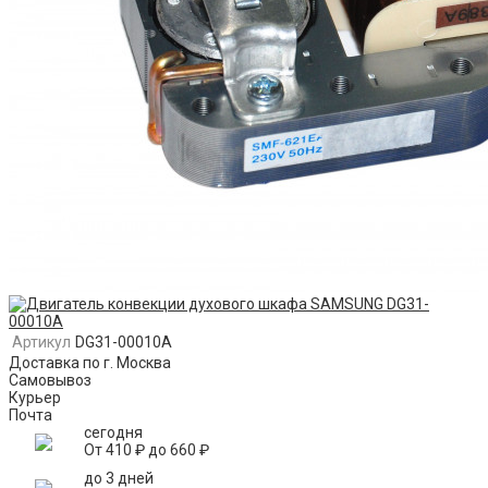
Артикул
DG31-00010A
Доставка по г. Москва
Самовывоз
Курьер
Почта
сегодня
От
410
₽
до
660
₽
до 3 дней