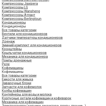
Компрессоры Jiaxipera
Компрессоры LG
Компрессоры Wansheng
Компрессоры Атлант
Компрессоры Berlingtoun
Кондиционеры
Кондиционеры
Все товары категории
Вентили для кондиционеров
Датчики температуры кондиционеров
Дренаж
Зимний комплект для кондиционеров
Кронштейны
Крыльчатки кондиционеров
Механика для кондиционера
Помпы дренажные
Реле
Кофемашины
Кофемашины
Все товары категории
Емкости для жмыха
Заварочные блоки
Запчасти для кофемолок
Колбы кофемашин
Контейнеры для воды и молока
Корпусные детали кофемашин и кофеварок
Механика для кофемашин
Электрогруппа (датчики, редуктора, платы, прочие...)