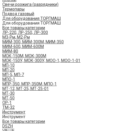
Свечи розжига (разрядники)
Термопары
Подвод газовый
Для оборудования ТОРГМАШ
Для оборудования ТОРГМАШ
Все товары категории
ЛР-220, ЛР-250, ЛР-300
М3-Рм, М2-Рм
МИМ-300, МИМ-300М, МИМ-350
МИМ-600, МИМ-600М
МИМ-80
МОК-150М, МОК-300М
МОК-150У, МОК-300У, МОО-1, МОО-1-01
МП-10
МП-20
МП-5, МП-7
МПО-1
МПР-350, МПР-350М, МПО-1
МТ-12, МТ-25, МТ-25-01
МТ-30
МТ-50
ОР-1
ТМ-32
Инструмент
Инструмент
Все товары категории
DSZH
VALUE