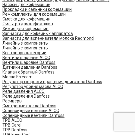
Насосы для кофемашин
Прокладки и сальники кофемашин
Ремкомплекты для кофемашин
Смазка для кофемашин
Фильтра для кофемашин
Химия для кофемашин
Запчасти для кофейных аппаратов
Запчасти для вспенивателя молока Redmond
Линейные компоненты
Линейные компоненты
Все товары категории
Вентили шаровые ALCO
Вентили шаровые Danfoss
Датчики давления Danfoss
Клапан обратный Danfoss
Масла Errecom
Регулятор скорости вращения двигателя Danfoss
Регулятор уровня масла ALCO
Реле давления ALCO
Реле давления Danfoss
Ресиверы
Смотровые стекла Danfoss
Соленоидные вентили ALCO
Соленоидные вентили Danfoss
ТРВ ALCO
ТРВ Carel
ТРВ Danfoss
ТРВ FavorCool