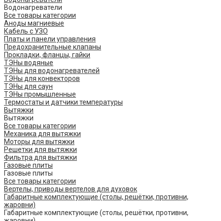
Водонагреватели
Все товары категории
Аноды магниевые
Кабель с УЗО
Платы и панели управления
Предохранительные клапаны
Прокладки, фланцы, гайки
ТЭНы водяные
ТЭНы для водонагревателей
ТЭНы для конвекторов
ТЭНы для саун
ТЭНы промышленные
Термостаты и датчики температуры
Вытяжки
Вытяжки
Все товары категории
Механика для вытяжки
Моторы для вытяжки
Решетки для вытяжки
Фильтра для вытяжки
Газовые плиты
Газовые плиты
Все товары категории
Вертелы, приводы вертелов для духовок
Габаритные комплектующие (столы, решётки, противни,
жаровни)
Габаритные комплектующие (столы, решётки, противни,
жаровни)