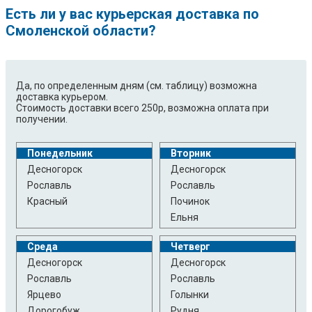
Есть ли у вас курьерская доставка по
Смоленской области?
Да, по определенным дням (см. таблицу) возможна
доставка курьером.
Стоимость доставки всего 250р, возможна оплата при
получении.
Понедельник
Вторник
Десногорск
Десногорск
Рославль
Рославль
Красный
Починок
Ельня
Среда
Четверг
Десногорск
Десногорск
Рославль
Рославль
Ярцево
Голынки
Дорогобуж
Рудня