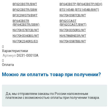
BF62CBSTR/BWT
BF64CBSTP (BF64CBSTP/XEH)
BF62CBSTR/SBW
BTS1454B (BTS1454B/BWT)
BF3C3W079/BWT
NV70H5587CB/WT
BF64CBSTR
BF62CCAST
(BF64CBSTR/SBW)
(BF62CCAST/BWT)
NV70H5787CB/WT
NV70H3350RS/WT
NV70H3340BS/WT
NV6786BNESR/WT
NV70K2340RS/EO
NV70H5587BB/WT
BT621CDST
BF62CCAST/BWT
(BT621CDST/BWT)
Характеристики
Артикул
DG31-00010A
BQ1N4B024
BF3C3W079
(BQ1N4B024/BWT)
(BF3C3W079/BWT)
Оплата
BQ1D4T234/BWT
NV70H5557LB/WT
NV70K2340RB/WT
BF62CBSTR
Можно ли оплатить товар при получении?
(BF62CBSTR/BWT)
BTS14D4T (BTS14D4T/BWT)
BT63CDSTR
(BT63CDSTR/BWT)
BT65TDFSTP
NV6584LNESR/WT
(BT65TDFSTP/XEH)
Да, мы отправляем заказы по России наложенным
платежом с возможностью оплаты при получении товара.
BT621FSSTP
BTS14D4B (BTS14D4B/BWT)
(BT621FSSTP/XEH)
BTS16D4G (BTS16D4G/BWT)
BF62CBST (BF62CBSTR/SBW)