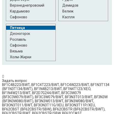
Верхнеднепровский
Демидов
Кардымово
Велиж
Сафоново
Каспля
Пятница
Десногорск
Рославль
Сафоново
Вязьма
Холм-Жирки
Задать вопрос
BF1C4B223/BWT, BF1C4T223/BWT, BF1C4W223/BWT, BF1N3T134
(BF1N3T134/BWT), BF1N4B213/BWT, BF1N4T123/XEO,
BF1N4W213/BWT, BF2D7G244/BWT, BF3C3W079
(BF3C3W079/BWT), BF3C3W079/BWT, BF3N3T013/BWT, BF3N3W
(BF3N3W080/BWT), BF3N3W013/BWT, BF3N3W080/BWT,
BF3ON3T011/BWT, BF3ON3T11G/XEU, BF3ON3T11P/XEU,
BF62CBST (BF62CBSTR/SBW), BF62CBSTR (BF62CBSTR/BWT),
BF62CBSTR/BWT, BF62CBSTR/SBW, BF62CCAST