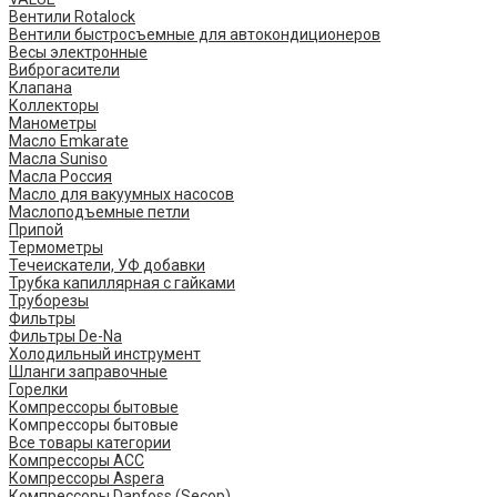
Вентили Rotalock
Вентили быстросъемные для автокондиционеров
Весы электронные
Виброгасители
Клапана
Коллекторы
Манометры
Масло Emkarate
Масла Suniso
Масла Россия
Масло для вакуумных насосов
Маслоподъемные петли
Припой
Термометры
Течеискатели, УФ добавки
Трубка капиллярная с гайками
Труборезы
Фильтры
Фильтры De-Na
Холодильный инструмент
Шланги заправочные
Горелки
Компрессоры бытовые
Компрессоры бытовые
Все товары категории
Компрессоры ACC
Компрессоры Aspera
Компрессоры Danfoss (Secop)