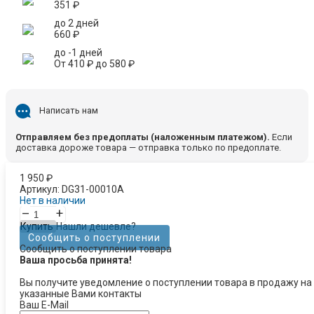
351
₽
до 2 дней
660
₽
до -1 дней
От
410
₽
до
580
₽
Написать нам
Отправляем без предоплаты (наложенным платежом).
Если
доставка дороже товара — отправка только по предоплате.
1 950
₽
Артикул:
DG31-00010A
Нет в наличии
–
+
Купить
Нашли дешевле?
Сообщить о поступлении
Сообщить о поступлении товара
Ваша просьба принята!
Вы получите уведомление о поступлении товара в продажу на
указанные Вами контакты
Ваш E-Mail