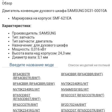
Обзор
Двигатель конвекции духового шкафа SAMSUNG DG31-00010A
Маркировка на корпусе: SMF-621EA
Характеристики:
Производитель: SAMSUNG
Тип: запчасть
Тип запчасти: двигатель
Назначение: для духового шкафа
Мощность: 0,016 кВт
Высота вала над корпусом: 24,3 мм
Диаметр вала: 3,1 мм
Список моделей не полный
BF64CBSTR
BF64CBBR (BF64CBBR/BWT)
(BF64CBSTR/BWT)
BF64CBBR (BF64CBBR/SBW)
NV70K2340RG/WT
NV70K2340RS/WT
NV66M3531BS/WT
BT65CDBST
BF62CCST (BF62CCSTR/BWT)
(BT65CDBST/BWT)
BF62CCSTR/BWT
BF2D7G244/BWT
NV70K2341RG/WT
BT65CDST (BT65CDSTR/BWT)