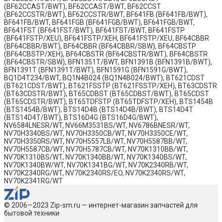
(BF62CCAST/BWT), BF62CCAST/BWT, BF62CCST
(BF62CCSTR/BWT), BF62CCSTR/BWT, BF641FB (BF641FB/BWT),
BF641FB/BWT, BF641FGB (BF641FGB/BWT), BF641FGB/BWT,
BF641FST (BF641FST/BWT), BF641FST/BWT, BF641FSTP
(BF641FSTP/XEU), BF641FSTP/XEH, BF641FSTP/XEU, BF64CBBR
(BF64CBBR/BWT), BF64CBBR (BF64CBBR/SBW), BF64CBSTP
(BF64CBSTP/XEH), BF64CBSTR (BF64CBSTR/BWT), BF64CBSTR
(BF64CBSTR/SBW), BFN1351T/BWT, BFN1391B (BFN1391B/BWT),
BFN1391T (BFN1391T/BWT), BFN1591G (BFN1591G/BWT),
BQ1D4T234/BWT, BQ1N4B024 (BQ1N4B024/BWT), BT621CDST
(BT621CDST/BWT), BT621FSSTP (BT621FSSTP/XEH), BT63CDSTR
(BT63CDSTR/BWT), BT65CDBST (BT65CDBST/BWT), BT65CDST
(BT65CDSTR/BWT), BT65TDFSTP (BT65TDFSTP/XEH), BTS1454B
(BTS1454B/BWT), BTS14D4B (BTS14D4B/BWT), BTS14D4T
(BTS14D4T/BWT), BTS16D4G (BTS16D4G/BWT),
NV6584LNESR/WT, NV66M3531BS/WT, NV6786BNESR/WT,
NV70H3340BS/WT, NV70H3350CB/WT, NV70H3350CE/WT,
NV70H3350RS/WT, NV70H5557LB/WT, NV70H5587BB/WT,
NV70H5587CB/WT, NV70H5787CB/WT, NV70K1310BB/WT,
NV70K1310BS/WT, NV70K1340BB/WT, NV70K1340BS/WT,
NV70K1340BW/WT, NV70K1341BG/WT, NV70K2340RB/WT,
NV70K2340RG/WT, NV70K2340RS/EO, NV70K2340RS/WT,
NV70K2341RG/WT
© 2006—2023 Zip-sm.ru — интернет-магазин запчастей для
бытовой техники