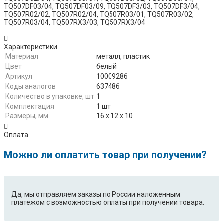
TQ507DF03/04, TQ507DF03/09, TQ507DF3/03, TQ507DF3/04,
TQ507R02/02, TQ507R02/04, TQ507R03/01, TQ507R03/02,
TQ507R03/04, TQ507RX3/03, TQ507RX3/04
Характеристики
Материал
металл, пластик
Цвет
белый
Артикул
10009286
Коды аналогов
637486
Количество в упаковке, шт
1
Комплектация
1 шт.
Размеры, мм
16 х 12 х 10
Оплата
Можно ли оплатить товар при получении?
Да, мы отправляем заказы по России наложенным
платежом с возможностью оплаты при получении товара.