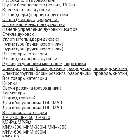
Рассекатели газовых плит
Группа безопасности (краны, ТУПы)
Крепеж стекла духовки
Петли двери (шарниры) духовки
Сопла (жиклеры, форсунки)
Столы варочных поверхностей
Панели управления духовых шкафов
Стекла духовок
Уплотнитель двери духовки
Фурнитура (ручки, воротники)
Фурнитура (ручки, воротники)
Все товары категории
Ручки для дверцы духовки
Ручки регулировки мощности, воротники
Электрогруппа (блоки розжига, разрядники, провода, кнопки)
Электрогруппа (блоки розжига, разрядники, провода, кнопки)
Все товары категории
Кнопки
Свечи розжига (разрядники)
Термопары
Подвод газовый
Для оборудования ТОРГМАШ
Для оборудования ТОРГМАШ
Все товары категории
ЛР-220, ЛР-250, ЛР-300
М3-Рм, М2-Рм
МИМ-300, МИМ-300М, МИМ-350
МИМ-600, МИМ-600М