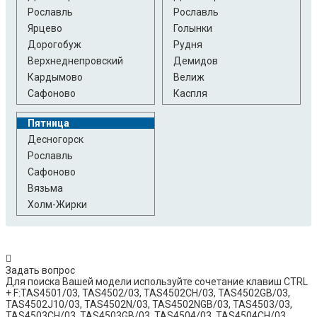
Рославль
Рославль
Ярцево
Голынки
Дорогобуж
Рудня
Верхнеднепровский
Демидов
Кардымово
Велиж
Сафоново
Каспля
Пятница
Десногорск
Рославль
Сафоново
Вязьма
Холм-Жирки
Задать вопрос
​Для поиска Вашей модели используйте сочетание клавиш CTRL
+ F:​ TAS4501/03, TAS4502/03, TAS4502CH/03, TAS4502GB/03,
TAS4502J10/03, TAS4502N/03, TAS4502NGB/03, TAS4503/03,
TAS4503CH/03, TAS4503GB/03, TAS4504/03, TAS4504CH/03,