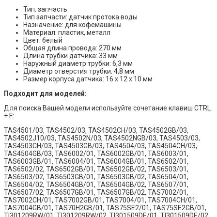
Тип: запчасть
Тип запчасти: датчик протока воды
Назначение: для кофемашины
Материал: пластик, металл
Цвет: белый
Общая длина провода: 270 мм
Длина трубки датчика: 33 мм
Наружный диаметр трубки: 6,3 мм
Диаметр отверстия трубки: 4,8 мм
Размер корпуса датчика: 16 х 12 х 10 мм
Подходит для моделей:
Для поиска Вашей модели используйте сочетание клавиш CTRL
+ F:
TAS4501/03, TAS4502/03, TAS4502CH/03, TAS4502GB/03,
TAS4502J10/03, TAS4502N/03, TAS4502NGB/03, TAS4503/03,
TAS4503CH/03, TAS4503GB/03, TAS4504/03, TAS4504CH/03,
TAS4504GB/03, TAS6002/01, TAS6002GB/01, TAS6003/01,
TAS6003GB/01, TAS6004/01, TAS6004GB/01, TAS6502/01,
TAS6502/02, TAS6502GB/01, TAS6502GB/02, TAS6503/01,
TAS6503/02, TAS6503GB/01, TAS6503GB/02, TAS6504/01,
TAS6504/02, TAS6504GB/01, TAS6504GB/02, TAS6507/01,
TAS6507/02, TAS6507GB/01, TAS6507GB/02, TAS7002/01,
TAS7002CH/01, TAS7002GB/01, TAS7004/01, TAS7004CH/01,
TAS7004GB/01, TAS70H2GB/01, TAS75SE2/01, TAS75SE2GB/01,
TI301209RW/01, TI301209RW/02, TI301509DE/01, TI301509DE/02,