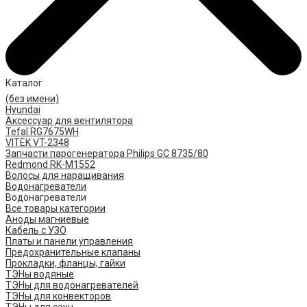
Каталог
(без имени)
Hyundai
Аксессуар для вентилятора
Tefal RG7675WH
VITEK VT-2348
Запчасти парогенератора Philips GC 8735/80
Redmond RK-M1552
Волосы для наращивания
Водонагреватели
Водонагреватели
Все товары категории
Аноды магниевые
Кабель с УЗО
Платы и панели управления
Предохранительные клапаны
Прокладки, фланцы, гайки
ТЭНы водяные
ТЭНы для водонагревателей
ТЭНы для конвекторов