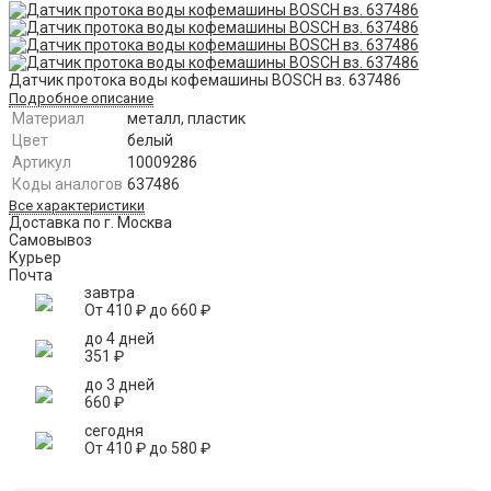
Датчик протока воды кофемашины BOSCH вз. 637486
Подробное описание
Материал
металл, пластик
Цвет
белый
Артикул
10009286
Коды аналогов
637486
Все характеристики
Доставка по г. Москва
Самовывоз
Курьер
Почта
завтра
От
410
₽
до
660
₽
до 4 дней
351
₽
до 3 дней
660
₽
сегодня
От
410
₽
до
580
₽