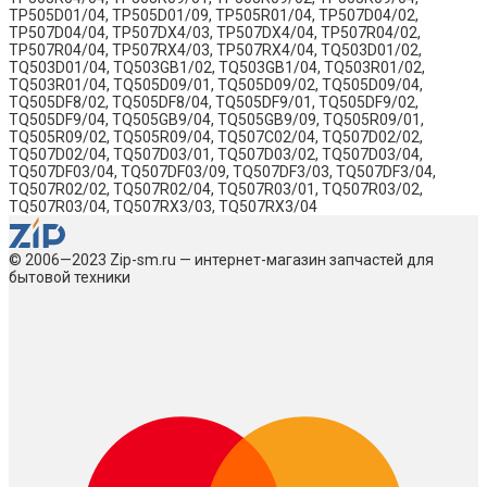
TP505D01/04, TP505D01/09, TP505R01/04, TP507D04/02,
TP507D04/04, TP507DX4/03, TP507DX4/04, TP507R04/02,
TP507R04/04, TP507RX4/03, TP507RX4/04, TQ503D01/02,
TQ503D01/04, TQ503GB1/02, TQ503GB1/04, TQ503R01/02,
TQ503R01/04, TQ505D09/01, TQ505D09/02, TQ505D09/04,
TQ505DF8/02, TQ505DF8/04, TQ505DF9/01, TQ505DF9/02,
TQ505DF9/04, TQ505GB9/04, TQ505GB9/09, TQ505R09/01,
TQ505R09/02, TQ505R09/04, TQ507C02/04, TQ507D02/02,
TQ507D02/04, TQ507D03/01, TQ507D03/02, TQ507D03/04,
TQ507DF03/04, TQ507DF03/09, TQ507DF3/03, TQ507DF3/04,
TQ507R02/02, TQ507R02/04, TQ507R03/01, TQ507R03/02,
TQ507R03/04, TQ507RX3/03, TQ507RX3/04​​
© 2006—2023 Zip-sm.ru — интернет-магазин запчастей для
бытовой техники