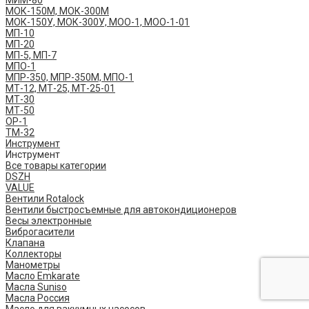
МИМ-80
МОК-150М, МОК-300М
МОК-150У, МОК-300У, МОО-1, МОО-1-01
МП-10
МП-20
МП-5, МП-7
МПО-1
МПР-350, МПР-350М, МПО-1
МТ-12, МТ-25, МТ-25-01
МТ-30
МТ-50
ОР-1
ТМ-32
Инструмент
Инструмент
Все товары категории
DSZH
VALUE
Вентили Rotalock
Вентили быстросъемные для автокондиционеров
Весы электронные
Виброгасители
Клапана
Коллекторы
Манометры
Масло Emkarate
Масла Suniso
Масла Россия