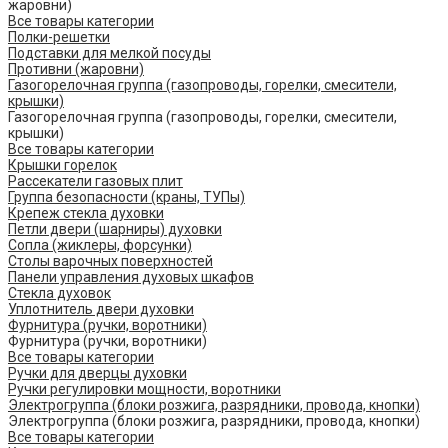
жаровни)
Все товары категории
Полки-решетки
Подставки для мелкой посуды
Противни (жаровни)
Газогорелочная группа (газопроводы, горелки, смесители,
крышки)
Газогорелочная группа (газопроводы, горелки, смесители,
крышки)
Все товары категории
Крышки горелок
Рассекатели газовых плит
Группа безопасности (краны, ТУПы)
Крепеж стекла духовки
Петли двери (шарниры) духовки
Сопла (жиклеры, форсунки)
Столы варочных поверхностей
Панели управления духовых шкафов
Стекла духовок
Уплотнитель двери духовки
Фурнитура (ручки, воротники)
Фурнитура (ручки, воротники)
Все товары категории
Ручки для дверцы духовки
Ручки регулировки мощности, воротники
Электрогруппа (блоки розжига, разрядники, провода, кнопки)
Электрогруппа (блоки розжига, разрядники, провода, кнопки)
Все товары категории