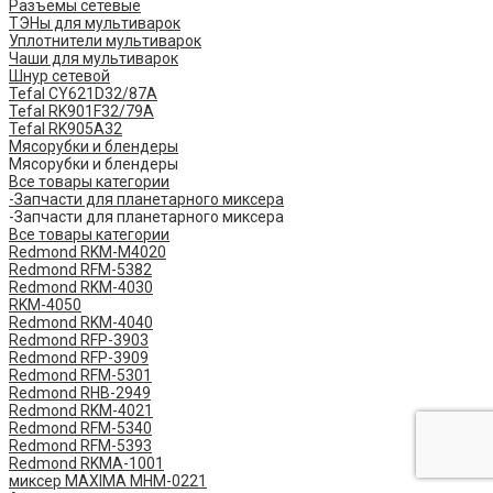
Разъемы сетевые
ТЭНы для мультиварок
Уплотнители мультиварок
Чаши для мультиварок
Шнур сетевой
Tefal CY621D32/87A
Tefal RK901F32/79A
Tefal RK905A32
Мясорубки и блендеры
Мясорубки и блендеры
Все товары категории
-Запчасти для планетарного миксера
-Запчасти для планетарного миксера
Все товары категории
Redmond RKM-M4020
Redmond RFM-5382
Redmond RKM-4030
RKM-4050
Redmond RKM-4040
Redmond RFP-3903
Redmond RFP-3909
Redmond RFM-5301
Redmond RHB-2949
Redmond RKM-4021
Redmond RFM-5340
Redmond RFM-5393
Redmond RKMA-1001
миксер MAXIMA MHM-0221