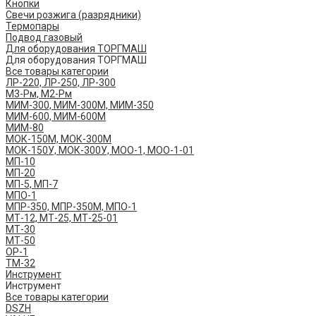
Кнопки
Свечи розжига (разрядники)
Термопары
Подвод газовый
Для оборудования ТОРГМАШ
Для оборудования ТОРГМАШ
Все товары категории
ЛР-220, ЛР-250, ЛР-300
М3-Рм, М2-Рм
МИМ-300, МИМ-300М, МИМ-350
МИМ-600, МИМ-600М
МИМ-80
МОК-150М, МОК-300М
МОК-150У, МОК-300У, МОО-1, МОО-1-01
МП-10
МП-20
МП-5, МП-7
МПО-1
МПР-350, МПР-350М, МПО-1
МТ-12, МТ-25, МТ-25-01
МТ-30
МТ-50
ОР-1
ТМ-32
Инструмент
Инструмент
Все товары категории
DSZH