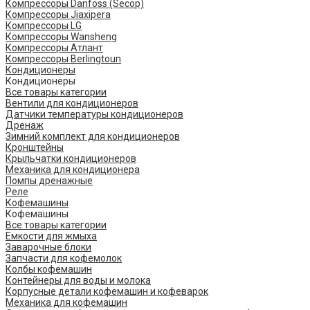
Компрессоры Danfoss (Secop)
Компрессоры Jiaxipera
Компрессоры LG
Компрессоры Wansheng
Компрессоры Атлант
Компрессоры Berlingtoun
Кондиционеры
Кондиционеры
Все товары категории
Вентили для кондиционеров
Датчики температуры кондиционеров
Дренаж
Зимний комплект для кондиционеров
Кронштейны
Крыльчатки кондиционеров
Механика для кондиционера
Помпы дренажные
Реле
Кофемашины
Кофемашины
Все товары категории
Емкости для жмыха
Заварочные блоки
Запчасти для кофемолок
Колбы кофемашин
Контейнеры для воды и молока
Корпусные детали кофемашин и кофеварок
Механика для кофемашин