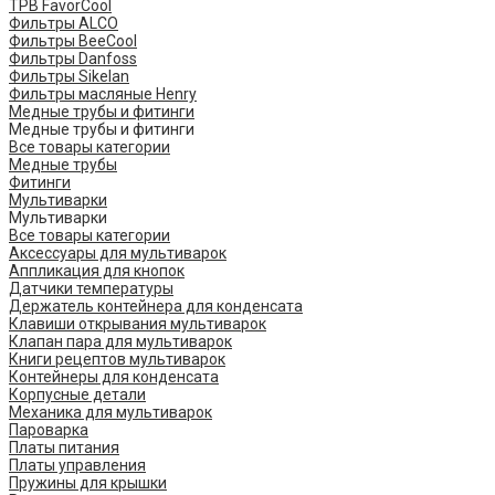
ТРВ FavorCool
Фильтры ALCO
Фильтры BeeCool
Фильтры Danfoss
Фильтры Sikelan
Фильтры масляные Henry
Медные трубы и фитинги
Медные трубы и фитинги
Все товары категории
Медные трубы
Фитинги
Мультиварки
Мультиварки
Все товары категории
Аксессуары для мультиварок
Аппликация для кнопок
Датчики температуры
Держатель контейнера для конденсата
Клавиши открывания мультиварок
Клапан пара для мультиварок
Книги рецептов мультиварок
Контейнеры для конденсата
Корпусные детали
Механика для мультиварок
Пароварка
Платы питания
Платы управления
Пружины для крышки