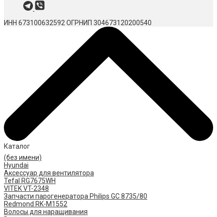
ИНН 673100632592
ОГРНИП 304673120200540
Каталог
(без имени)
Hyundai
Аксессуар для вентилятора
Tefal RG7675WH
VITEK VT-2348
Запчасти парогенератора Philips GC 8735/80
Redmond RK-M1552
Волосы для наращивания