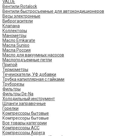
VALUE
Вентили Rotalock
Вентили быстросъемные для автокондиционеров
Весы электронные
Виброгасители
Клапана
Коллекторы
Манометры
Масло Emkarate
Масла Suniso
Масла Россия
Масло для вакуумных насосов
Маслоподъемные петли
Припой
Термометры
Течеискатели, УФ добавки
Трубка капиллярная с гайками
Труборезы
Фильтры
Фильтры De-Na
Холодильный инструмент
Шланги заправочные
Горелки
Компрессоры бытовые
Компрессоры бытовые
Все товары категории
Компрессоры ACC
Компрессоры Aspera