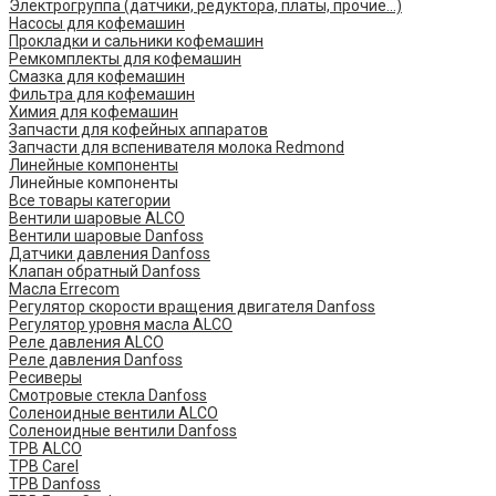
Электрогруппа (датчики, редуктора, платы, прочие...)
Насосы для кофемашин
Прокладки и сальники кофемашин
Ремкомплекты для кофемашин
Смазка для кофемашин
Фильтра для кофемашин
Химия для кофемашин
Запчасти для кофейных аппаратов
Запчасти для вспенивателя молока Redmond
Линейные компоненты
Линейные компоненты
Все товары категории
Вентили шаровые ALCO
Вентили шаровые Danfoss
Датчики давления Danfoss
Клапан обратный Danfoss
Масла Errecom
Регулятор скорости вращения двигателя Danfoss
Регулятор уровня масла ALCO
Реле давления ALCO
Реле давления Danfoss
Ресиверы
Смотровые стекла Danfoss
Соленоидные вентили ALCO
Соленоидные вентили Danfoss
ТРВ ALCO
ТРВ Carel
ТРВ Danfoss