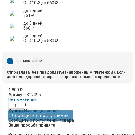
От
410
₽
до
660
₽
до 5 дней
351
₽
до 5 дней
660
₽
до 2 дней
От
410
₽
до
580
₽
Написать нам
Отправляем без предоплаты (наложенным платежом).
Если
доставка дороже товара — отправка только по предоплате.
1 800
₽
Артикул:
312096
Нет в наличии
–
+
Купить
Нашли дешевле?
Сообщить о поступлении
Сообщить о поступлении товара
Ваша просьба принята!
Вы получите уведомление о поступлении товара в продажу на