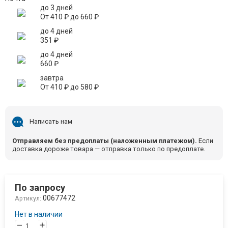
до 3 дней
От
410
₽
до
660
₽
до 4 дней
351
₽
до 4 дней
660
₽
завтра
От
410
₽
до
580
₽
Написать нам
Отправляем без предоплаты (наложенным платежом).
Если
доставка дороже товара — отправка только по предоплате.
По запросу
00677472
Артикул:
Нет в наличии
–
+