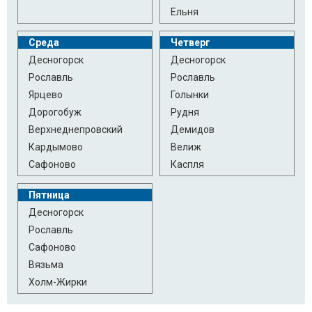
Ельня
Среда
Четверг
Десногорск
Десногорск
Рославль
Рославль
Ярцево
Голынки
Дорогобуж
Рудня
Верхнеднепровский
Демидов
Кардымово
Велиж
Сафоново
Каспля
Пятница
Десногорск
Рославль
Сафоново
Вязьма
Холм-Жирки