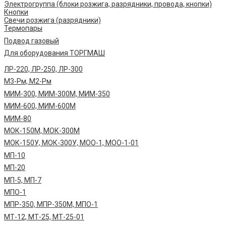
Электрогруппа (блоки розжига, разрядники, провода, кнопки)
Кнопки
Свечи розжига (разрядники)
Термопары
Подвод газовый
Для оборудования ТОРГМАШ
ЛР-220, ЛР-250, ЛР-300
М3-Рм, М2-Рм
МИМ-300, МИМ-300М, МИМ-350
МИМ-600, МИМ-600М
МИМ-80
МОК-150М, МОК-300М
МОК-150У, МОК-300У, МОО-1, МОО-1-01
МП-10
МП-20
МП-5, МП-7
МПО-1
МПР-350, МПР-350М, МПО-1
МТ-12, МТ-25, МТ-25-01