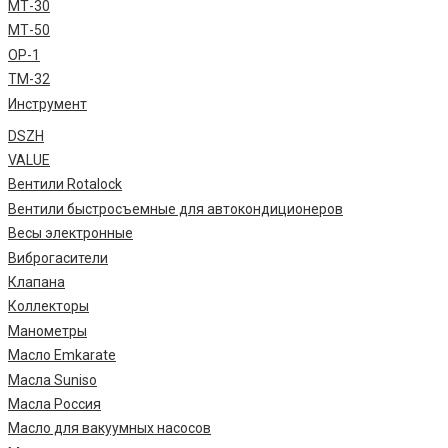
МТ-30
МТ-50
ОР-1
ТМ-32
Инструмент
DSZH
VALUE
Вентили Rotalock
Вентили быстросъемные для автокондиционеров
Весы электронные
Виброгасители
Клапана
Коллекторы
Манометры
Масло Emkarate
Масла Suniso
Масла Россия
Масло для вакуумных насосов