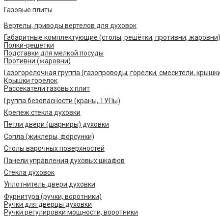
Газовые плиты
Вертелы, приводы вертелов для духовок
Габаритные комплектующие (столы, решётки, противни, жаровни
Полки-решетки
Подставки для мелкой посуды
Противни (жаровни)
Газогорелочная группа (газопроводы, горелки, смесители, крышк
Крышки горелок
Рассекатели газовых плит
Группа безопасности (краны, ТУПы)
Крепеж стекла духовки
Петли двери (шарниры) духовки
Сопла (жиклеры, форсунки)
Столы варочных поверхностей
Панели управления духовых шкафов
Стекла духовок
Уплотнитель двери духовки
Фурнитура (ручки, воротники)
Ручки для дверцы духовки
Ручки регулировки мощности, воротники