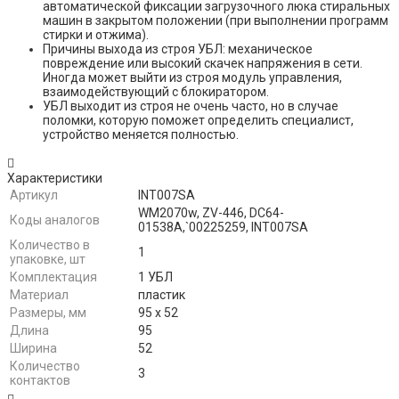
автоматической фиксации загрузочного люка стиральных
машин в закрытом положении (при выполнении программ
стирки и отжима).
Причины выхода из строя УБЛ: механическое
повреждение или высокий скачек напряжения в сети.
Иногда может выйти из строя модуль управления,
взаимодействующий с блокиратором.
УБЛ выходит из строя не очень часто, но в случае
поломки, которую поможет определить специалист,
устройство меняется полностью.
Характеристики
Артикул
INT007SA
WM2070w, ZV-446, DC64-
Коды аналогов
01538A,`00225259, INT007SA
Количество в
1
упаковке, шт
Комплектация
1 УБЛ
Материал
пластик
Размеры, мм
95 х 52
Длина
95
Ширина
52
Количество
3
контактов