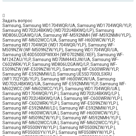
Задать вопрос
Samsung, Samsung WD1704WQR/UA, Samsung WD1704WQR/YLP, Samsung WD702U4BKWQ (WD702U4BKWQ/LP), Samsung WD806U2GAWQ/UA, Samsung WF-M592NMH (WF-M592NMH/YLP), Samsung WF-M602WCC/UA, Samsung WF-H600WCW/YLP, Samsung WD1704WQR (WD1704WQR/YLP), Samsung WF-M509NZW (WF-M509NZW/YLP), Samsung WD1704WQR/UA, Samsung UE40D5000PWXXH (WF0702NBE/XEF), Samsung WF-M124ZAU/YLP, Samsung WD70M4443JW/UA, Samsung WF-C602WRK/YLP, Samsung WD806U2GAWQ/LP, Samsung WF-E509NZW (WF-E509NZW/YLP), Samsung WF-C600WRW/YLP, Samsung WF-E592NMW/LD, Samsung UE55D7000LSXRU (WF1702YQB/YLP), Samsung WF-H600WCW/UA, Samsung WD702U4BKWQ/UA, Samsung WF-E592NMW/YLP, Samsung WF-M602WCC (WF-M602WCC/YLP), Samsung WD1704WQR/UA |, Samsung WD1704WQR/YLP |, Samsung WD702U4BKWQ/LP |, Samsung WD702U4BKWQ/UA |, Samsung WF-C600WRW/YLP |, Samsung WF-C602WRK/YLP |, Samsung WF-E509NZW/YLP |, Samsung WF-E592NMW/LD |, Samsung WF-E592NMW/YLP |, Samsung WF-H600WCW/UA |, Samsung WF-H600WCW/YLP |, Samsung WF-M509NZW/YLP |, Samsung WF-M592NMH/YLP |, Samsung WF-M602WCC/UA |, Samsung WF-M602WCC/YLP |, Samsung WF0500NYW/YLP |, Samsung WF0500NZW/YLP |, Samsung WF0500SYV/YLP |, Samsung WF0508NYW/YLP |, Samsung WF0508NZW/YLP |, Samsung WF0508SYV/YLP |, Samsung WF0590NRW/YLP |, Samsung WF0592SRK/YLP |, Samsung WF0600NBX/YLP |, Samsung WF0600NCW/XEP |, Samsung WF0602WJW/YLP |, Samsung WF0602WKE/YLP |, Samsung WF0690NRW/YLP |, Samsung WF0692NRY/YLP |, Samsung WF0700NBE/YLV |, Samsung WF0700NBX/YLP |, Samsung WF0700NCW/XEP |, Samsung WF0700NCW/YLP |, Samsung WF0702NBE/XEF |, Samsung WF0702NBE/XEU |, Samsung WF0702NBS/XEF |, Samsung WF0702WJV/XEO |, Samsung WF0702WJW/YLP |, Samsung WF0702WKE/XEU |, Samsung WF0702WKE/XSH |, Samsung WF0702WKE/YLP |, Samsung WF0790NCX/YLO |, Samsung WF10624YJV/XEG |, Samsung WF1600W5W/UA |, Samsung WF1600W5W/YLP |, Samsung WF1600WCV/YLP |, Samsung WF1600WCW/UA |, Samsung WF1600WCW/YLP |, Samsung WF1600WRW/YLP |, Samsung WF1602NHW/XET |, Samsung WF1602W5K/UA |, Samsung WF1602W5K/YLP |, Samsung WF1602W5V/XFA |, Samsung WF1602WCC/UA |, Samsung WF1602WCC/YLP |, Samsung WF1602WRK/YLP |, Samsung WF1602XQR/UA |, Samsung WF1602XQR/YLP |, Samsung WF1602YQB/YLP |, Samsung WF1602YQC/YLP |, Samsung WF1602YQQ/YLP |, Samsung WF1602YQR/YLP |, Samsung WF1602YQY/YLP |, Samsung WF1700NHW/YLE |, Samsung WF1700W5W/UA |, Samsung WF1700W5W/YLP |, Samsung WF1700WCW/UA |, Samsung WF1700WCW/YLP |, Samsung WF1700WRW/YLP |, Samsung WF1702WCC/YLP |, Samsung WF1702WEU/XFA |, Samsung WF1702WRK/YLP |, Samsung WF1702XQR/UA |, Samsung WF1702XQR/YLP |, Samsung WF1702YQB/YLP |, Samsung WF1702YQC/YLP |, Samsung WF1702YQQ/YLP |, Samsung WF1702YQR/YLP |, Samsung WF600W0BCWQ/LD |, Samsung WF600W0BCWQ/LP |, Samsung WF600W0BCWQ/UA |, Samsung WF602B0BCWQ/LP |, Samsung WF602B0BCWQ/UA |, Samsung WF602B2BKWQ/LP |, Samsung WF602U2BKWQ/LD |, Samsung WF602U2BKWQ/LP |, Samsung WF602U2BKWQ/UA |, Samsung WF602W0BCSD/LP |, Samsung WF602W0BCWQ/LD |, Samsung WF602W0BCWQ/LP |, Samsung WF602W0BCWQ/UA |, Samsung WF602W2BKWQ/LD |, Samsung WF602W2BKWQ/LP |, Samsung WF602W2BKWQ/UA |, Samsung WF60F1R0E2WDUA |, Samsung WF60F1R0F2WDLD |, Samsung WF60F1R0G0WDUA |, Samsung WF60F1R1F2WDLD |, Samsung WF60F1R1G0WDUA |, Samsung WF60F1R2E2WDUA |, Samsung WF60F1R2F2WDLD |, Samsung WF60F4E0W0W/LE |, Samsung WF60F4E0W0W/LP |, Samsung WF60F4E0W0W/UA |, Samsung WF60F4E0W2W/LE |, Samsung WF60F4E0W2W/LP |, Samsung WF60F4E0W2W/UA |, Samsung WF60F4E2W2W/LE |, Samsung WF60F4E2W2W/LP |, Samsung WF60F4E2W2W/UA |, Samsung WF60F4E4W2W/LP |, Samsung WF60F4E5W2W/LE |, Samsung WF60F4E5W2W/LP |, Samsung WF60F4EFW0W/LE |, Samsung WF60F4EFW2W/LE |, Samsung WF6CF1R0W2W/UA |, Samsung WF6EF4E0W2W/LP |, Samsung WF6EF4E0W2W/UA |, Samsung WF6HF1R0W0W/UA |, Samsung WF6MF1R0W0W/UA |, Samsung WF6MF1R2W2W/LD |, Samsung WF6MF1R2W2W/UA |, Samsung WF6RF1R0W0W/LD |, Samsung WF6RF1R0W0W/UA |, Samsung WF6RF4E2W0W/LP |, Samsung WF6RF4E2W0W/UA |, Samsung WF702B2BBWQ/LP |, Samsung WF702U2BBWQ/LP |, Samsung WF702U2BBWQ/UA |, Samsung WF702W0BDWQ/LP |, Samsung WF702W0BDWQ/UA |, Samsung WF702W2BBWQ/LD |, Samsung WF702W2BBWQ/LP |, Samsung WF702W2BBWQ/UA |, Samsung WF8500NGC/YLP |, Samsung WF8500NGW/YLP |, Samsung WF8500NGY/YLP |, Samsung WF8500NHW/YLP |, Samsung WF8500NMW/YLP |, Samsung WF8500NMW9/YLP |, Samsung WF8508NGW/YLP |, Samsung WF8508NHW/YLP |, Samsung WF8508NMW8/YLE |, Samsung WF8508NMW9/YLP |, Samsung WF8508NMWU/XTL |, Samsung WF8590FEA/YLP |, Samsung WF8590FFV/YLP |, Samsung WF8590FFW/YLP |, Samsung WF8590NFJ/YLP |, Samsung WF8590NFW/YLP |, Samsung WF8590NFW9/YLP |, Samsung WF8590NGC/YLP |, Samsung WF8590NGW/YLP |, Samsung WF8590NGY/YLP |, Samsung WF8590NHW/YLP |, Samsung WF8590NLW8DYLD |, Samsung WF8590NMS/YLP |, Samsung WF8590NMW8/YLP |, Samsung WF8590NMW9/LD |, Samsung WF8590NMW9/YLP |, Samsung WF8590NMW9UYLP |, Samsung WF8592FEA/YLP |, Samsung WF8592FER/YLP |, Samsung WF8592FFS/YLP |, Samsung WF8598NGW/YLP |, Samsung WF8598NHW/YLP |, Samsung WF8598NMW9/YLP |, Samsung WF8598NMW9UYLP |, Samsung WF8690FEA/YLP |, Samsung WF8690FFV/YLP |, Samsung WF8692FEA/YLP |, Samsung WF8692NFU/XSG |, Samsung WF9590NFJ/YLP |, Samsung WF9590NRW/YLP |, Samsung WF9592GQB/YLP |, Samsung WF9592GQQ/YLP |, Samsung WF9592GQR/YLP |, Samsung WF9592SQR/YLP |, Samsung WF9592SRK/YLP |, Samsung WF9690NRW/YLP |, Samsung WF9692GQR/YLP |, Samsung WF9692SQR/YLP |, Samsung WW60H2210EW/UA |, Samsung WW60J3047LWDLP |, Samsung WW60J3063LW/UA |, Samsung WW60J3063LWDLD |, Samsung WW60J3063LWDUA |, Samsung WW60J3067LW/UA |, Samsung WW60J3067LWDUA |, Samsung WW60J3083LW/LE |, Samsung WW60J3263LW/UA |, Samsung WW60J3263LWDUA |, Samsung WW60J3267LW/UA |, Samsung WW60J3267LWDUA |, Samsung WW60J3283LW/LE |, Samsung WW60J4060HW/UA |, Samsung WW60J4063JW/UA |, Samsung WW60J4063JWDUA |, Samsung WW60J4063LW/UA |, Samsung WW60J4063LWDLD |, Samsung WW60J4063LWDUA |, Samsung WW60J4210HW/UA |, Samsung WW60J4210HWDUA |, Samsung WW60J4210JWDLD |, Samsung WW60J4213JW/UA |, Samsung WW60J4213JWDUA |, Samsung WW60J4260HS/UA |, Samsung WW60J4263JW/UA |, Samsung WW60J4263JWDLD |, Samsung WW60J4263JWDUA |, Samsung WW60J4263LW/UA |, Samsung WW60J5210JWDLD |, Samsung WW60J5213JW/UA |, Samsung WW60J5217JW/UA |, Samsung WW60J5217JWDUA |, Samsung WW60K42106WDUA |, Samsung WW60K42109SDUA |, Samsung WW60K42109WDUA |, Samsung WW70J4210GW/UA |, Samsung WW70J4213IW/UA |, Samsung WW70J5210GW/UA |, Samsung WW70J5217IW/UA |, Samsung WW70K42101WDUA |, Samsung WW70K62101WDUA |, Samsung WW70K62108WDUA |, Samsung WW70K62109WDUA |, Samsung WD806U2GAWQ/LP |, Samsung WD806U2GAWQ/UA |, Samsung WF0804W8E1/XSP |, Samsung WF0804W8N/XFA |, Samsung WF0804Y8E/XEC |, Samsung WF0804Y8E/XEF |, Samsung WF0804Y8E/XEN |, Samsung WF0804Y8E/YLP |, Samsung WF0804Y8E1/XEC |, Samsung WF0804Y8E1/XEF |, Samsung WF0804Y8E1/YLP |, Samsung WF0804Y8N/YLP |, Samsung WF0804Y8N1/YLP |, Samsung WF0902LWE/XET |, Samsung WF0902LWE1/XET |, Samsung WF1702WSW/XEP |, Samsung WF1702WSW2/XEP |, Samsung WF1704WPC/XEF |, Samsung WF1704WSV/XEF |, Samsung WF1802WECS/YLP |, Samsung WF1802WFVS/YLE |, Samsung WF1802WFVS/YLP |, Samsung WF1802WPC/XEP |, Samsung WF1802WPC/YLP |, Samsung WF1802WSW/XEF |, Samsung WF1802XEC/UA |, Samsung WF1802XEC/YLP |, Samsung WF1802XEK/UA |, Samsung WF1802XEK/YLP |, Samsung WF1802XEY/UA |, Samsung WF1802XEY/YLP |, Samsung WF1802XFV/UA |, Samsung WF1802XFV/YLP |, Samsung WF1804WPC/XEF |, Samsung WF1804WPC/YLP |, Samsung WF1804WPY/YLP |, Samsung WF60F4E1W2W/LP |, Samsung WF80F5E0W2W/LE |, Samsung WF80F5E2U2W/UA |, Samsung WF80F5E2W4W/LP |, Samsung WF80F5E5U4W/LE |, Samsung WF80F5E5U4W/LP |, Samsung WF80F5E5U4W/UA |, Samsung WF906P4SAGD/LP |, Samsung WF906P4SAWQ/LP |, Samsung WW60H5200EW/LP |, Samsung WW60H5200EW/UA |, Samsung WW60H5240EW/LP |, Samsung WW60H5240EW/UA |, Samsung WW80K5410UW/UA |, Samsung WW80K5410WW/UA |, Samsung WF6450N7W/YLP |, Samsung WF6450N7W/YLR |, Samsung WF6450N7W/YLW |, Samsung WF6450S7W/YLP |, Samsung WF6450S7W/YLR |, Samsung WF6450S7W/YLW |, Samsung WF6458N7W/YLP |, Samsung WF6458N7W/YLR |, Samsung WF6458N7W/YLW |, Samsung WF6458S7W/YLP |, Samsung WF6458S7W/YLR |, Samsung WF6458S7W/YLW |, Samsung WF6520N7W/YLP |, Samsung WF6520N7W/YLR |, Samsung WF6520N7W/YLW |, Samsung WF6520S7W/YLP |, Samsung WF6520S7W/YLR |, Samsung WF6520S7W/YLW |, Samsung WF6522N7W/YLW |, Samsung WF6522S7W/YLR |, Samsung WF6522S7W/YLW |, Samsung WF6528N7W/YLP |, Samsung WF6528N7W/YLR |, Samsung WF6528N7W/YLW |, Samsung WF6528S7W/YLP |, Samsung WF7450NAW/YLW |, Samsung WF7450S9C/YLP |, Samsung WF7450S9C/YLW |, Samsung WF7450S9R/YLP |, Samsung WF7450SAV/YLP |, Samsung WF7450SAV/YLW |, Samsung WF7452S9C/YLR |, Samsung WF7452S9C/YLW |, Samsung WF7452S9R/YLP |, Samsung WF7452S9R/YLR |, Samsung WF7452S9R/YLW |, Samsung WF7520SAV/YLP |, Samsung WF8450S9Q/YLP |, Samsung WF8452S9P/YLP |, Samsung WF7600NAW/YLW |, Samsung WF7600S9C/YLP |, Samsung WF7600S9R/YLP |, Samsung WF7600SAV/YLP |, Samsung WF7602SAV/YLP |, Samsung WF7602SAV/YLW |, Samsung WF8600NAVU/XST |, Samsung WF8600NAVU/XSV |, Samsung WF0400N1NE/YLP |, Samsung WF0400S1V/YLP |, Samsung WF0408N1NE/YLP |, Samsung WF0400N1NE/UA |, Samsung WF0400N2N/UA |, Samsung WF0400N2N/YLP |, Samsung WF0408N2N/UA |, Samsung WF0408N2N/YLP |, Samsung WF0408S1V/YLP |, Samsung WF6520S9C/YLP |, Samsung WF6520S9C/YLW |, Samsung WF6520S9R/YLP |, Samsung WF6520S9R/YLW |, Samsung WF7350N7W/YLR |, Samsung WF7350N7W/YLW |, Samsung WF7350S7V/YLP |, Samsung WF7350S7V/YLR |, Samsung WF7350S7V/YLW |, Samsung WF7358N7W/YLR |, Samsung WF7358N7W/YLW |, Samsung WF7358S7V/YLP |, Samsung WF7358S7V/YLW |, Samsung WF7520S9C/YLP |, Samsung WF7520S9C/YLW |, Samsung WF7520S9R/YLP |, Samsung WF7520S9R/YLW |, Samsung WF7522S9C/YLR |, Samsung WF7522S9C/YLW |, Samsung WF7522S9R/YLP |, Samsung WF7522S9R/YLR |, Samsung WF7522S9R/YLW |, Samsung WF8520S9Q/YLP |, Samsung WF8520S9Q/YLW |, Samsung WF8522S9P/YLP |, Samsung WF8522S9P/YLW |, Samsung WF8700NAVU/XST |, Samsung WF8700NAVU/XSV |, Samsung WF0802NCE/XEC |, Samsung WF1802NFWS/YLP |, Samsung WF-M124ZAU/YLP |, Samsung WF0802LWW/XET |, Samsung WF0892NCE/YMF |, Samsung WF1124ZAC/YLP |, Samsung WF1802LSW/XEP