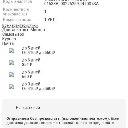
Коды аналогов
01538A,`00225259, INT007SA
Количество в
1
упаковке, шт
Комплектация
1 УБЛ
Все характеристики
Доставка по г. Москва
Самовывоз
Курьер
Почта
до 5 дней
От
410
₽
до
660
₽
до 6 дней
351
₽
до 6 дней
660
₽
до 3 дней
От
410
₽
до
580
₽
Написать нам
Отправляем без предоплаты (наложенным платежом).
Если
доставка дороже товара — отправка только по предоплате.