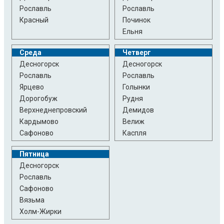
Рославль
Рославль
Красный
Починок
Ельня
Среда
Четверг
Десногорск
Десногорск
Рославль
Рославль
Ярцево
Голынки
Дорогобуж
Рудня
Верхнеднепровский
Демидов
Кардымово
Велиж
Сафоново
Каспля
Пятница
Десногорск
Рославль
Сафоново
Вязьма
Холм-Жирки