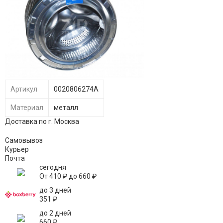
Артикул
0020806274A
Материал
металл
Доставка по г. Москва
Самовывоз
Курьер
Почта
сегодня
От
410
₽
до
660
₽
до 3 дней
351
₽
до 2 дней
660
₽