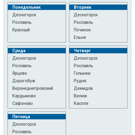
Понедельник
Вторник
Десногорск
Десногорск
Рославль
Рославль
Красный
Починок
Ельня
Среда
Четверг
Десногорск
Десногорск
Рославль
Рославль
Ярцево
Голынки
Дорогобуж
Рудня
Верхнеднепровский
Демидов
Кардымово
Велиж
Сафоново
Каспля
Пятница
Десногорск
Рославль