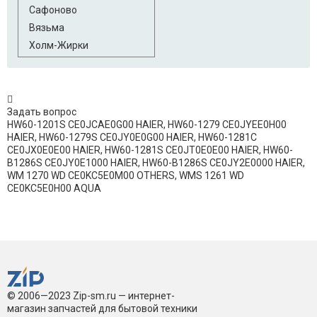
Сафоново
Вязьма
Холм-Жирки
Задать вопрос
HW60-1201S CE0JCAE0G00 HAIER, HW60-1279 CE0JYEE0H00
HAIER, HW60-1279S CE0JY0E0G00 HAIER, HW60-1281C
CE0JX0E0E00 HAIER, HW60-1281S CE0JT0E0E00 HAIER, HW60-
B1286S CE0JY0E1000 HAIER, HW60-B1286S CE0JY2E0000 HAIER,
WM 1270 WD CE0KC5E0M00 OTHERS, WMS 1261 WD
CE0KC5E0H00 AQUA
© 2006—2023 Zip-sm.ru — интернет-
магазин запчастей для бытовой техники