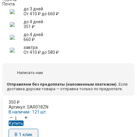
Почта
до 3 дней
От
410
₽
до
660
₽
до 4 дней
351
₽
до 4 дней
660
₽
завтра
От
410
₽
до
580
₽
Написать нам
Отправляем без предоплаты (наложенным платежом).
Если
доставка дороже товара — отправка только по предоплате.
350
₽
Артикул:
SAR018ZN
В наличии : 121 шт.
–
+
Купить
В 1 клик