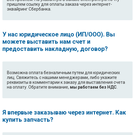
EWF1264EMW
EWF1264EOW
пришлем ссылку для оплаты заказа через интернет-
эквайринг Сбербанка.
EWF1272BC
EWF1272BS
EWF1272BW
EWF1272EOW
EWF1273BB
EWF1274BA
EWF1274BMW
EWF1274BW
У нас юридическое лицо (ИП/ООО). Вы
EWF1274EKW
EWF1274EMW
можете выставить нам счет и
EWF1274EOW
EWF1276EDW
предоставить накладную, договор?
EWF1276EOW
EWF1276GDW
EWF1276HDW
EWF1280ED
EWF1281EOW
EWF1284BMW
EWF1284BR
EWF1284BW
Возможна оплата безналичным путем для юридических
лиц. Свяжитесь с нашими менеджерами, либо укажите
EWF1284DMW
EWF1284DOW
реквизиты в комментарии к заказу для выставления счета
EWF1284EDW
EWF1284EOW
на оплату. Обратите внимание,
мы работаем без НДС
.
EWF1284RW
EWF1285DOS
EWF1286DOW
EWF1286EDS
EWF1287EMW
EWF1290ED
Я впервые заказываю через интернет. Как
EWF1290WS
EWF1291WS
купить запчасть?
EWF1293RB
EWF1294BR
EWF1294BW
EWF1403RB
EWF1403RC
EWF1404BR