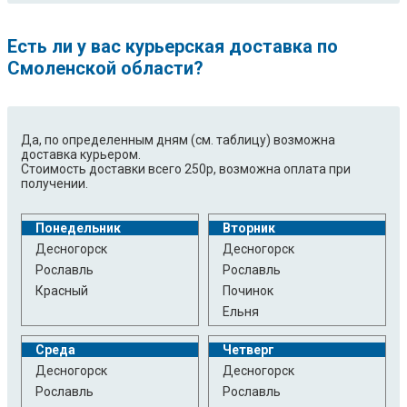
EWT1264TKW
EWT1264TLW
EWT1264TRW
EWT1264TSW
Есть ли у вас курьерская доставка по
EWT126450W
EWT1266AZW
Смоленской области?
EWT1266SSW
EWT1266TDW
EWT1266TLW
EWT1266TXW
EWT1267SSW
EWT12720W
EWT12731W
EWT135210W
Да, по определенным дням (см. таблицу) возможна
доставка курьером.
EWT135410W
EWT135410W DE 2120/C
Стоимость доставки всего 250р, возможна оплата при
EWT135418W
EWT135510W
получении.
EWT136210W
EWT136411W
EWT136414W
EWT136450W
Понедельник
Вторник
EWT136451W
EWT136459W
Десногорск
Десногорск
EWT136511W
EWT136540W
Рославль
Рославль
EWT136551W
EWT136580W
Красный
Починок
EWT136640W
EWT13730W
Ельня
EWT13741W
EWT13931W
EWT145510W
EWT14720W
Среда
Четверг
EWT14730W
EWT14921W
Десногорск
Десногорск
EWT14931W
EWT31064TW
Рославль
Рославль
EWT31264TW
EWT41064TW