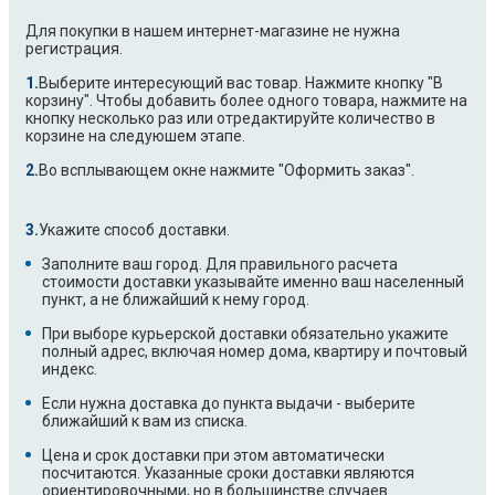
EWF1404RA
EWF1404RC
Для покупки в нашем интернет-магазине не нужна
EWF1404RR
EWF1405RA
регистрация.
EWF1471ED
EWF1472BS
Выберите интересующий вас товар. Нажмите кнопку "В
EWF1474EOW
EWF1475EOS
корзину". Чтобы добавить более одного товара, нажмите на
кнопку несколько раз или отредактируйте количество в
EWF1475ESB
EWF1476EOW
корзине на следуюшем этапе.
EWF1476GDW
EWF1476GZW
Во всплывающем окне нажмите "Оформить заказ".
EWF1476HDW
EWF1480ED
EWF1481BS
EWF1482BC
EWF1482BS
EWF1482GZW
Укажите способ доставки.
EWF1483BB
EWF1483EDW
Заполните ваш город. Для правильного расчета
EWF1484BA
EWF1484BW
стоимости доставки указывайте именно ваш населенный
пункт, а не ближайший к нему город.
EWF1484EDW
EWF1484EOW
EWF1484RR
EWF1484SSW
При выборе курьерской доставки обязательно укажите
полный адрес, включая номер дома, квартиру и почтовый
EWF1485EOW
EWF1486EDW
индекс.
EWF1486EHW
EWF1490WS
Если нужна доставка до пункта выдачи - выберите
EWF1494RA
EWF1494RB
ближайший к вам из списка.
EWF1494RC
EWF1495RB
EWF1674FDW
EWF1676GDW
Цена и срок доставки при этом автоматически
посчитаются. Указанные сроки доставки являются
EWF1676GHW
EWF1676HDW
ориентировочными, но в большинстве случаев