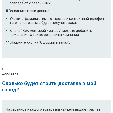
EWF31076EW
EWF31276EW
совпадают с реальными.
EWF51284EOW
EWF7000W1
Заполните ваши данные.
EWF8000W
EWL105410W
Укажите фамилию, имя, отчество и контактный телефон
EWP1275TDW
EWP1475THW
того человека, кто будет получать заказ.
EWTD26410W
EWTS10120W
В поле "Комментарий к заказу" можете добавить
EWTS10420W
EWTS10430W
пожелания, а также реквизиты компании.
EWTS10620W
EWTS13420W
Нажмите кнопку "Оформить заказ".
EWTS13741W
EWTS13931W
EWT0860TDW
EWT0862TAW
EWT0862TDW
EWT10010W
EWT10020W
EWT10110W
EWT10115W
EWT10120W
EWT10129W
EWT10320W
Доставка
EWT10410W
EWT10420W
Сколько будет стоить доставка в мой
EWT10430W
EWT105210W
город?
EWT10540W
EWT105410W
EWT105417W
EWT105510W
EWT105514W
EWT1060SSW
EWT1061SSW
EWT1062TDW
На странице каждого товара вы найдете виджет расчет
EWT1062TEW
EWT1062TOW