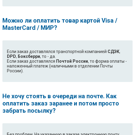
EWB75110W
EWB85100W
EWB85110W
EWB85210W
Можно ли оплатить товар картой Visa /
EWB95205W
EWB95210W
MasterCard / МИР?
EWD1260DDW
EWD1262DDW
EWD1264DDW
EWD1265DSW
EWFB1294BR
EWFK1074BW
EWFK1284BR
EWFL1074BW
Если заказ доставлялся транспортной компанией
СДЭК
,
EWFL1274BW
EWFL1284BR
DPD
,
Боксберри
, то - да.
Если заказ доставлялся
EWFL1284BW
Почтой России
EWFL1484BW
, то форма оплаты -
наложенный платеж (наличными в отделении Почты
EWFM1074BW
EWFR1074BW
России).
EWFR1284BR
EWF1062EOW
EWF1064EMW
EWF1064EOW
EWF1072EOW
EWF1074BW
Не хочу стоять в очереди на почте. Как
EWF1076GDW
EWF1084BMW
оплатить заказ заранее и потом просто
EWF1084EDW
EWF11064SE
забрать посылку?
EWF11274BW
EWF11276SDW
EWF11284BC
EWF11284BW
EWF11294BW
EWF11484BW
EWF1262EOW
EWF1264EKW
Без проблем. На указанную в заказе электронную почту