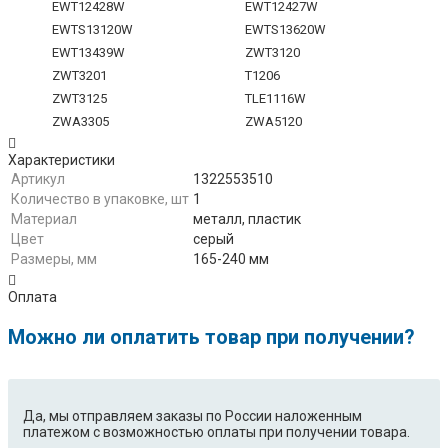
EWT12428W
EWT12427W
EWTS13120W
EWTS13620W
EWT13439W
ZWT3120
ZWT3201
T1206
ZWT3125
TLE1116W
ZWA3305
ZWA5120
ZWA5130
LAZIO
Характеристики
ZWT5125
ZWQ5130
Артикул
1322553510
ZWQ6130
ZWQ3120
Количество в упаковке, шт
1
ZWQ5120
ZWT3202
Материал
металл, пластик
ZWK6120
ZWT12120W
Цвет
серый
Размеры, мм
165-240 мм
ELT612DD3
ELV1286DG
ETL1050D
ETL1055D
Оплата
ETL1260DI
ETX7050
ETX7250
ET6254
Можно ли оплатить товар при получении?
EWB105110W
EWB105205W
EWB105405W
EWB125110W
EWB125112W
EWB125115W
Да, мы отправляем заказы по России наложенным
EWB135110W
EWB135112W
платежом с возможностью оплаты при получении товара.
EWB65110W
EWB65210W