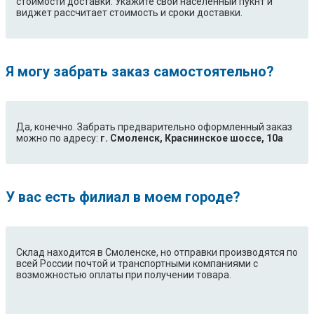
стоимости доставки. Укажите свой населенный пукнт и
виджет рассчитает стоимость и сроки доставки.
EWT10620W
EWT106210W
EWT1064TDW
EWT1064TKW
EWT1064TMW
EWT106411W
EWT106510W
EWT106511W
Я могу забрать заказ самостоятельно?
EWT1066TDW
EWT1066TKW
EWT1066TRW
EWT1066TSW
EWT10730W
EWT11023W
Да, конечно. Забрать предварительно оформленный заказ
EWT11064TKW
EWT11064TW
можно по адресу:
г. Смоленск, Краснинское шоссе, 10а
EWT11124W
EWT11264TKW
EWT11264TW
EWT11420W
EWT116210W
EWT116212W
EWT11730W
EWT1216
У вас есть филиал в моем городе?
EWT1260ESW
EWT1260SSW
EWT1261CCW
EWT1261SSW
EWT1262BBW
EWT1262SSW
Склад находится в Смоленске, но отправки производятся по
EWT1262TDW
EWT1262TEW
всей России почтой и транспортными компаниями с
EWT1262TOW
EWT126210W
возможностью оплаты при получении товара.
EWT1263AAW
EWT1264BYW
EWT1264SSW
EWT1264TDW