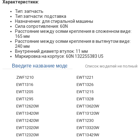
Характеристики:
Тип: запчасть
Тип запчасти: подставка
Назначение: для стиральной машины
Сила сопротивления: 60N
Расстояние между осями крепления в сложенном виде:
165 мм
Расстояние между осями крепления в вытянутом виде:
240 мм
Внутренний диаметр втулок: 11 мм
Маркировка на корпусе: 60N 132255383 U5
Список моделей не полный
ZWF1210
EWT1221
EWT1316
EWT1326
EWT1205
EWT1215
EWT1295
EWT1328
EWT12620W
EWT13620W
EWT13420W
EWT13120W
EWT12420W
EWT1230
EWT12020W
EWT13320W
EWT12320W
EWT13429W