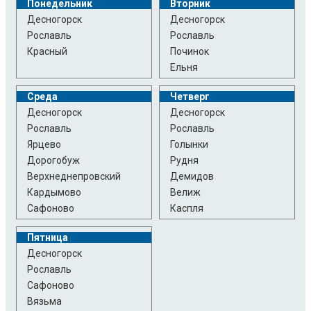
Понедельник
Вторник
Десногорск
Десногорск
Рославль
Рославль
Красный
Починок
Ельня
Среда
Четверг
Десногорск
Десногорск
Рославль
Рославль
Ярцево
Голынки
Дорогобуж
Рудня
Верхнеднепровский
Демидов
Кардымово
Велиж
Сафоново
Каспля
Пятница
Десногорск
Рославль
Сафоново
Вязьма