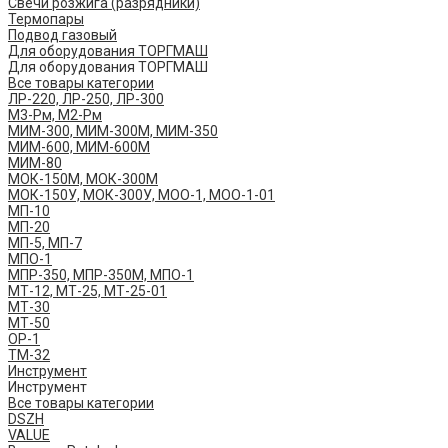
Свечи розжига (разрядники)
Термопары
Подвод газовый
Для оборудования ТОРГМАШ
Для оборудования ТОРГМАШ
Все товары категории
ЛР-220, ЛР-250, ЛР-300
М3-Рм, М2-Рм
МИМ-300, МИМ-300М, МИМ-350
МИМ-600, МИМ-600М
МИМ-80
МОК-150М, МОК-300М
МОК-150У, МОК-300У, МОО-1, МОО-1-01
МП-10
МП-20
МП-5, МП-7
МПО-1
МПР-350, МПР-350М, МПО-1
МТ-12, МТ-25, МТ-25-01
МТ-30
МТ-50
ОР-1
ТМ-32
Инструмент
Инструмент
Все товары категории
DSZH
VALUE