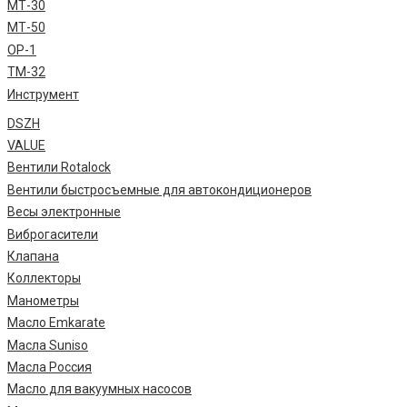
МТ-30
МТ-50
ОР-1
ТМ-32
Инструмент
DSZH
VALUE
Вентили Rotalock
Вентили быстросъемные для автокондиционеров
Весы электронные
Виброгасители
Клапана
Коллекторы
Манометры
Масло Emkarate
Масла Suniso
Масла Россия
Масло для вакуумных насосов