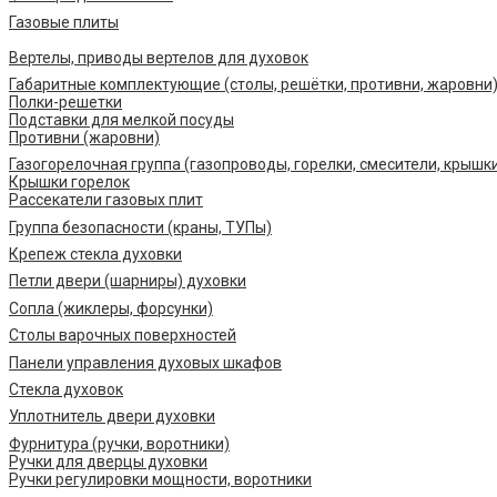
Газовые плиты
Вертелы, приводы вертелов для духовок
Габаритные комплектующие (столы, решётки, противни, жаровни
Полки-решетки
Подставки для мелкой посуды
Противни (жаровни)
Газогорелочная группа (газопроводы, горелки, смесители, крышк
Крышки горелок
Рассекатели газовых плит
Группа безопасности (краны, ТУПы)
Крепеж стекла духовки
Петли двери (шарниры) духовки
Сопла (жиклеры, форсунки)
Столы варочных поверхностей
Панели управления духовых шкафов
Стекла духовок
Уплотнитель двери духовки
Фурнитура (ручки, воротники)
Ручки для дверцы духовки
Ручки регулировки мощности, воротники