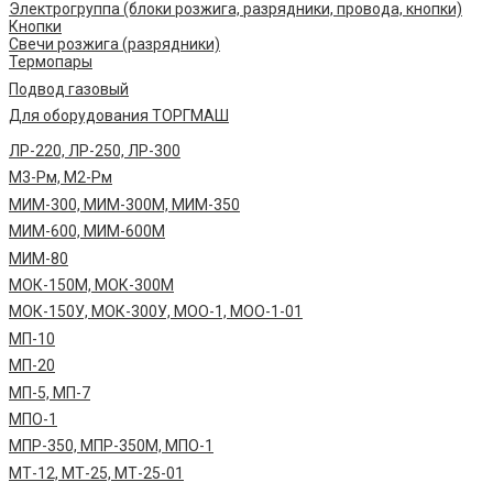
Электрогруппа (блоки розжига, разрядники, провода, кнопки)
Кнопки
Свечи розжига (разрядники)
Термопары
Подвод газовый
Для оборудования ТОРГМАШ
ЛР-220, ЛР-250, ЛР-300
М3-Рм, М2-Рм
МИМ-300, МИМ-300М, МИМ-350
МИМ-600, МИМ-600М
МИМ-80
МОК-150М, МОК-300М
МОК-150У, МОК-300У, МОО-1, МОО-1-01
МП-10
МП-20
МП-5, МП-7
МПО-1
МПР-350, МПР-350М, МПО-1
МТ-12, МТ-25, МТ-25-01