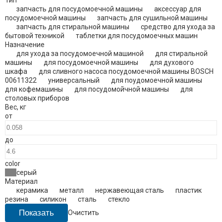
Тип
запчасть для посудомоечной машины
аксессуар для
посудомоечной машины
запчасть для сушильной машины
запчасть для стиральной машины
средство для ухода за
бытовой техникой
таблетки для посудомоечных машин
Назначение
для ухода за посудомоечной машиной
для стиральной
машины
для посудомоечной машины
для духового
шкафа
для сливного насоса посудомоечной машины BOSCH
00611322
универсальный
для поудомоечной машины
для кофемашины
для посудомойчной машины
для
столовых приборов
Вес
,
кг
от
до
color
серый
Материал
керамика
металл
нержавеющая сталь
пластик
резина
силикон
сталь
стекло
Очистить