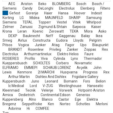
AEG
Ariston
Beko
BLOMBERG
Bosch
Bosch /
Siemens
Candy
DeLonghi
Electrolux
Elenberg
Filtero
Gefest
Gorenje
Haier
Hansa
Hoover
Indesit
Korting
LG
Midea
MAUNFELD
SHARP
Samsung
Siemens
TEFAL
Topperr
Vestel
Vitek
Whirlpool
Zelmer
Zanussi
Zigmund & Shtain
Бирюса
Kaiser
Krona
Leran
Koenic
Zerowatt
TEKA
Mora
Asko
DEXP
Bauknecht
Neff
Gaggenau
Balay
Ikea
Smeg
Airlux
Constructa
Eudora
Lloyds
Pelgrim
Pitsos
Vogica
Junker
Atag
Fagor
Upo
Blaupunkt
BRANDT
Rosenlew
Privileg
Zanker
Zoppas
Rex
Electrolux
Arthurmartinelux
Elektro Helios
Faure
ROSIERES
Profilo
Viva
Cylinda
Lynx
Thermador
Kueppersbusch
SCHOLTES
Corbero
Novamatic
ELFRAMO
EMMEPI
SCHAUB LORENZ
Arçelik
John
Lewis
Kenmore
2I MARCHI
Husqvarna
Progress
Rex
Arthur Martin
Dishlex And Dishlex
Frigidaire Gallery
Kuppersbusch
Juno
Leonard
Bomann
Fors
Belion
Ic Medical
Lord
V-ZUG
Westinghouse
Hanseatic
Kleenmaid
Tecnik
Velenje
Vorwerk
Hotpoint-Ariston
Amica
Dedietrich
Continental Edison
Generiss
Kuppersberg
Alno
Blanco
Castor
Ege
Elektra
Bregenz
Seppelfricke
Ken
Nortec
Schotles
Merloni
Adorina
Hi
COMFEE